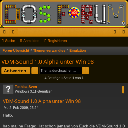
ch
Suche
or
Anmelden
Registrieren
n
eg
ne
en
m
ist
Foren-Übersicht
Themenverwandtes
Emulation
S
u
llz
el
rie
VDM-Sound 1.0 Alpha unter Win 98
c
ug
de
re
Suche
Erweiterte Suche
Antworten
h
riff
n
n
4 Beiträge • Seite
1
von
1
e
Toshiba-Sven
Windows 3.11-Benutzer
VDM-Sound 1.0 Alpha unter Win 98
B
Mo 2. Feb 2009, 23:54
e
Hallo,
i
t
hab mal ne Frage: Hat schon jemand von Euch die VDM-Sound 1.0
r