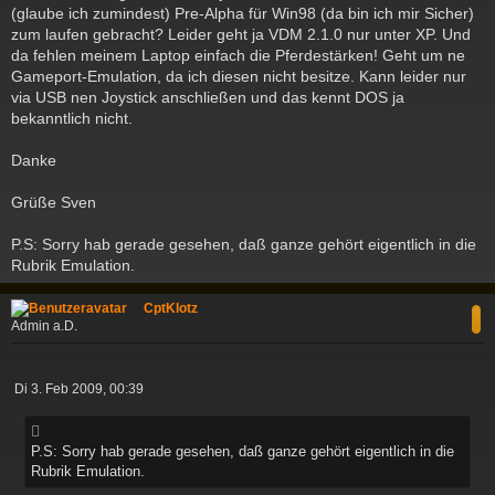
a
(glaube ich zumindest) Pre-Alpha für Win98 (da bin ich mir Sicher)
g
zum laufen gebracht? Leider geht ja VDM 2.1.0 nur unter XP. Und
da fehlen meinem Laptop einfach die Pferdestärken! Geht um ne
Gameport-Emulation, da ich diesen nicht besitze. Kann leider nur
via USB nen Joystick anschließen und das kennt DOS ja
bekanntlich nicht.
Danke
Grüße Sven
P.S: Sorry hab gerade gesehen, daß ganze gehört eigentlich in die
Rubrik Emulation.
c
CptKlotz
Admin a.D.
B
Di 3. Feb 2009, 00:39
e
i
t
P.S: Sorry hab gerade gesehen, daß ganze gehört eigentlich in die
r
Rubrik Emulation.
a
g