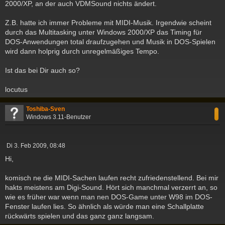
2000/XP, an der auch VDMSound nichts ändert.
Z.B. hatte ich immer Probleme mit MIDI-Musik. Irgendwie scheint
durch das Multitasking unter Windows 2000/XP das Timing für
DOS-Anwendungen total draufzugehen und Musik in DOS-Spielen
wird dann holprig durch unregelmäßiges Tempo.
Ist das bei Dir auch so?
locutus
c
Toshiba-Sven
Windows 3.11-Benutzer
B
Di 3. Feb 2009, 08:48
e
Hi,
i
t
komisch ne die MIDI-Sachen laufen recht zufriedenstellend. Bei mir
r
a
hakts meistens am Digi-Sound. Hört sich manchmal verzerrt an, so
g
wie es früher war wenn man nen DOS-Game unter W98 im DOS-
Fenster laufen lies. So ähnlich als würde man eine Schallplatte
rückwärts spielen und das ganz ganz langsam.