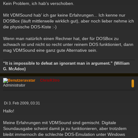
Kein Problem, ich hab's verschoben.
Mit VDMSound hab' ich gar keine Erfahrungen... Ich kenne nur
DOSBox (läuft mittlerweile wirklich gut), aber noch lieber nehme ich
die physische DOS-Kiste :-)
Wenn man natürlich einen Rechner hat, der für DOSBox zu
schwach ist und nicht so recht unter reinem DOS funktioniert, dann
mag VDMSound eine ganz gute Alternative sein.
“It is impossible to defeat an ignorant man in argument.” (William
G. McAdoo)
c
ChrisR3tro
Administrator
B
Di 3. Feb 2009, 03:31
e
Hallo!
i
t
Meine Erfahrungen mit VDMSound sind gemischt. Digitale
r
a
Soundausgabe scheint damit ja zu funktionieren, aber trotzdem
g
bleibt immernoch die schlechte DOS-Emulation unter Windows