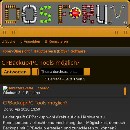
ch
Suche
or
Anmelden
Registrieren
n
eg
ne
en
m
ist
Foren-Übersicht
Hauptbereich (DOS)
Software
S
u
llz
el
rie
CPBackup/PC Tools möglich?
c
ug
de
re
Suche
Erweiterte Suche
Antworten
h
riff
n
n
5 Beiträge • Seite
1
von
1
e
corado
Windows 3.11-Benutzer
CPBackup/PC Tools möglich?
B
Do 30. Apr 2026, 13:50
e
Leider greift CPBackup wohl direkt auf die HArdware zu.
i
Kennt jemand vielleicht eine Einstellung doer Möglichkeit, dennoch
t
Backups mit CPBAckup erstellen und zurücklesen zu können?
r