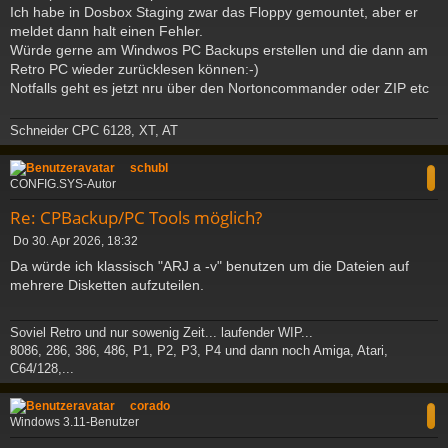
a
Ich habe in Dosbox Staging zwar das Floppy gemountet, aber er
g
meldet dann halt einen Fehler.
Würde gerne am Windwos PC Backups erstellen und die dann am
Retro PC wieder zurücklesen können:-)
Notfalls geht es jetzt nru über den Nortoncommander oder ZIP etc
Schneider CPC 6128, XT, AT
c
schubl
CONFIG.SYS-Autor
Re: CPBackup/PC Tools möglich?
B
Do 30. Apr 2026, 18:32
e
Da würde ich klassisch "ARJ a -v" benutzen um die Dateien auf
i
mehrere Disketten aufzuteilen.
t
r
a
Soviel Retro und nur sowenig Zeit... laufender WIP...
g
8086, 286, 386, 486, P1, P2, P3, P4 und dann noch Amiga, Atari,
C64/128,...
c
corado
Windows 3.11-Benutzer