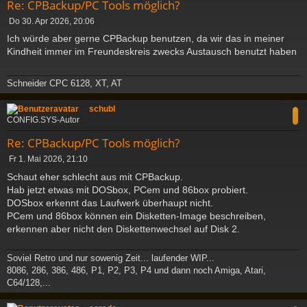
Re: CPBackup/PC Tools möglich?
B
Do 30. Apr 2026, 20:06
e
Ich würde aber gerne CPBackup benutzen, da wir das in meiner
i
Kindheit immer im Freundeskreis zwecks Austausch benutzt haben
t
r
a
Schneider CPC 6128, XT, AT
g
c
schubl
CONFIG.SYS-Autor
Re: CPBackup/PC Tools möglich?
B
Fr 1. Mai 2026, 21:10
e
Schaut eher schlecht aus mit CPBackup.
i
Hab jetzt etwas mit DOSbox, PCem und 86box probiert.
t
DOSbox erkennt das Laufwerk überhaupt nicht.
r
a
PCem und 86box können ein Disketten-Image beschreiben,
g
erkennen aber nicht den Diskettenwechsel auf Disk 2.
Soviel Retro und nur sowenig Zeit... laufender WIP...
8086, 286, 386, 486, P1, P2, P3, P4 und dann noch Amiga, Atari,
C64/128,...
c