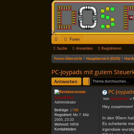
Foren
ch
Suche
Anmelden
Registrieren
ne
Foren-Übersicht
Hauptbereich (DOS)
Hard
llz
PC-Joypads mit gutem Steuer
ug
Antworten
riff
PC-Joypads
ChrisR3tro
B
von
ChrisR3tro
»
Administrator
e
Hey zusammen!
i
Beiträge:
1798
t
Registriert:
Mo 7. Mär
In den 90ern hat
r
2005, 23:33
a
Es scheiterte me
Wohnort:
NRW
g
irgendwie wursti
K
Kontaktdaten:
o