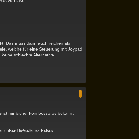
was verblasst.
ockt. Das muss dann auch reichen als
piele, welche für eine Steuerung mit Joypad
keine schlechte Alternative...
N
a
c
h
o
b
e
n
S ist mir bisher kein besseres bekannt.
ur über Haftreibung halten.