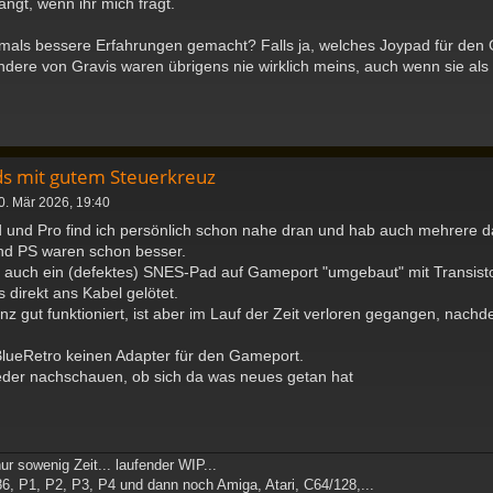
gt, wenn ihr mich fragt.
amals bessere Erfahrungen gemacht? Falls ja, welches Joypad für den
re von Gravis waren übrigens nie wirklich meins, auch wenn sie als 
ds mit gutem Steuerkreuz
0. Mär 2026, 19:40
und Pro find ich persönlich schon nahe dran und hab auch mehrere d
nd PS waren schon besser.
h auch ein (defektes) SNES-Pad auf Gameport "umgebaut" mit Transist
 direkt ans Kabel gelötet.
anz gut funktioniert, ist aber im Lauf der Zeit verloren gegangen, nachd
 BlueRetro keinen Adapter für den Gameport.
eder nachschauen, ob sich da was neues getan hat
ur sowenig Zeit... laufender WIP...
86, P1, P2, P3, P4 und dann noch Amiga, Atari, C64/128,...