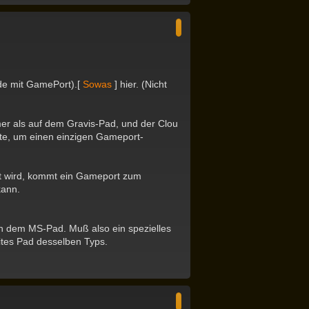
a
c
h
o
b
e
n
ide mit GamePort).[
Sowas
] hier. (Nicht
er als auf dem Gravis-Pad, und der Clou
nte, um einen einzigen Gameport-
nt wird, kommt ein Gameport zum
kann.
n dem MS-Pad. Muß also ein spezielles
eites Pad desselben Typs.
N
a
c
h