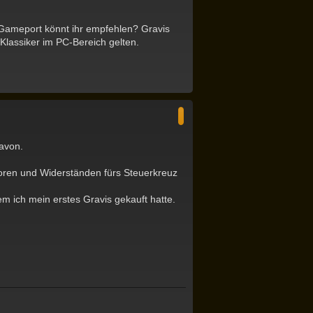
 Gameport könnt ihr empfehlen? Gravis
Klassiker im PC-Bereich gelten.
N
a
c
h
o
b
avon.
e
n
oren und Widerständen fürs Steuerkreuz
em ich mein erstes Gravis gekauft hatte.
N