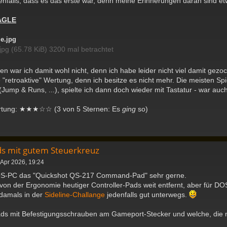
enfalls, dass es das erste war, denn meine Erinnerungen daran sind et
AGLE
jpg (65.78 KiB) 3200 mal betrachtet
eden war ich damit wohl nicht, denn ich habe leider nicht viel damit gez
ne "retroaktive" Wertung, denn ich besitze es nicht mehr. Die meisten S
Jump & Runs, ...), spielte ich dann doch wieder mit Tastatur - war auch 
rtung: ★★★☆☆ (3 von 5 Sternen: Es
ging
so)
ds mit gutem Steuerkreuz
 Apr 2026, 19:24
OS-PC das "Quickshot QS-217 Command-Pad" sehr gerne.
h von der Ergonomie heutiger Controller-Pads weit entfernt, aber für DO
 damals in der
Sideline-Challange
jedenfalls gut unterwegs.
ads mit Befestigungsschrauben am Gameport-Stecker und welche, die n