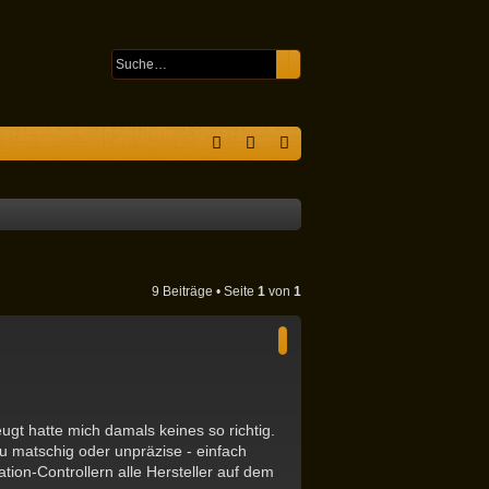
Suche
Erweiterte Suche
S
F
n
eg
A
m
ist
Q
el
rie
de
re
9 Beiträge • Seite
1
von
1
n
n
gt hatte mich damals keines so richtig.
zu matschig oder unpräzise - einfach
tion-Controllern alle Hersteller auf dem