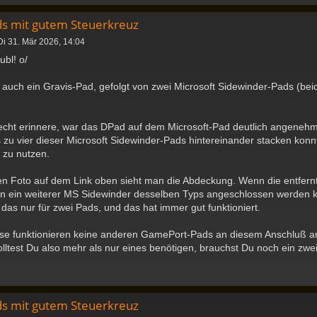
ds mit gutem Steuerkreuz
Di 31. Mär 2026, 14:04
ubl! o/
 auch ein Gravis-Pad, gefolgt von zwei Microsoft Sidewinder-Pads (be
echt erinnere, war das DPad auf dem Microsoft-Pad deutlich angenehm
 zu vier dieser Microsoft Sidewinder-Pads hintereinander stacken kon
zu nutzen.
en Foto auf dem Link oben sieht man die Abdeckung. Wenn die entfer
en ein weiterer MS Sidewinder desselben Typs angeschlossen werden 
 das nur für zwei Pads, und das hat immer gut funktioniert.
ise funktionieren keine anderen GamePort-Pads an diesem Anschluß a
Solltest Du also mehr als nur eines benötigen, brauchst Du noch ein zw
ds mit gutem Steuerkreuz