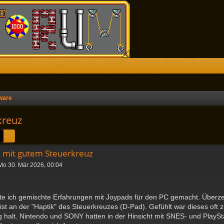
ware
kreuz
Suche
Erweiterte Suche
 mit gutem Steuerkreuz
Mo 30. Mär 2026, 00:04
te ich gemischte Erfahrungen mit Joypads für den PC gemacht. Überzeu
ist an der "Haptik" des Steuerkreuzes (D-Pad). Gefühlt war dieses oft 
g halt. Nintendo und SONY hatten in der Hinsicht mit SNES- und PlaySta