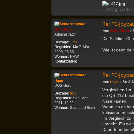
qs217.jpg (143.7
Re: PC-Joypa
ChrisR3tro
B
von
ChrisR3tro
»
Administrator
e
Die Sideline-Chal
i
Beiträge:
1798
t
Registriert:
Mo 7. Mär
Wie ist denn de
r
2005, 23:33
a
Wohnort:
NRW
g
K
Kontaktdaten:
o
n
Re: PC-Joypa
t
a
rique
B
von
rique
»
So 3. 
k
DOS-Guru
e
Vergleichend zu 
t
i
Beiträge:
953
d
die QS-217 besit
t
Registriert:
Sa 9. Apr
a
Nase kamen.
r
2011, 12:29
t
a
Wenn ich es heute
Wohnort:
Stadtrand Berlin
e
g
kritisieren müss
n
Im Vergleich zu 
v
o
umgeht. Ein weit
n
Dauerfeuerknöpfe
C