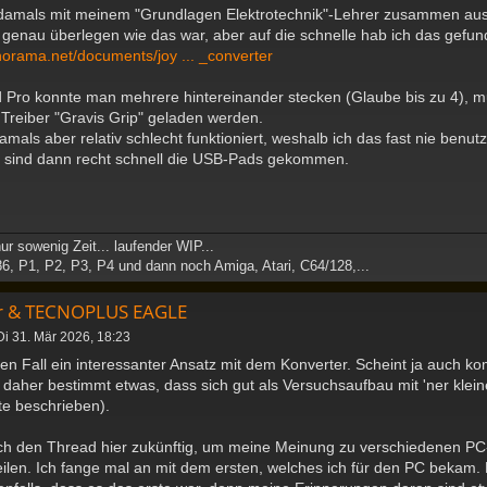
 damals mit meinem "Grundlagen Elektrotechnik"-Lehrer zusammen au
enau überlegen wie das war, aber auf die schnelle hab ich das gefunde
orama.net/documents/joy ... _converter
Pro konnte man mehrere hintereinander stecken (Glaube bis zu 4), mu
Treiber "Gravis Grip" geladen werden.
mals aber relativ schlecht funktioniert, weshalb ich das fast nie benutz
 sind dann recht schnell die USB-Pads gekommen.
ur sowenig Zeit... laufender WIP...
86, P1, P2, P3, P4 und dann noch Amiga, Atari, C64/128,...
er & TECNOPLUS EAGLE
Di 31. Mär 2026, 18:23
en Fall ein interessanter Ansatz mit dem Konverter. Scheint ja auch 
 daher bestimmt etwas, dass sich gut als Versuchsaufbau mit 'ner kleine
te beschrieben).
 ich den Thread hier zukünftig, um meine Meinung zu verschiedenen P
teilen. Ich fange mal an mit dem ersten, welches ich für den PC bekam