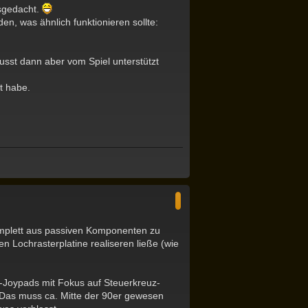
sgedacht.
e
n
n, was ähnlich funktionieren sollte:
sst dann aber vom Spiel unterstützt
t habe.
N
a
c
h
o
b
komplett aus passiven Komponenten zu
e
n
n Lochrasterplatine realiseren ließe (wie
C-Joypads mit Fokus auf Steuerkreuz-
. Das muss ca. Mitte der 90er gewesen