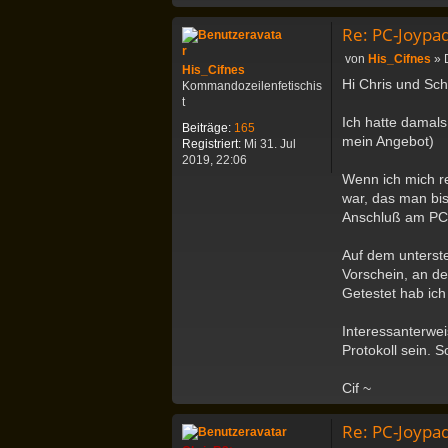
Re: PC-Joypa
B
von
His_Cifnes
»
His_Cifnes
e
Hi Chris und Sch
Kommandozeilenfetischis
i
t
t
Ich hatte damals
r
Beiträge:
165
a
mein Angebot)
Registriert:
Mi 31. Jul
g
2019, 22:06
Wenn ich mich r
war, das man bis
Anschluß am PC 
Auf dem unterst
Vorschein, an d
Getestet hab ich
Interessanterwe
Protokoll sein. 
Cif ~
Re: PC-Joypa