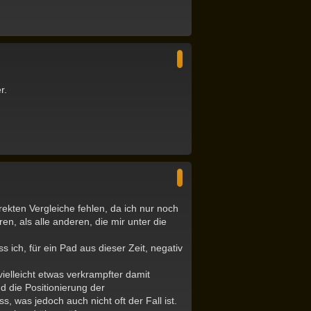
N
a
c
h
o
b
r.
e
n
N
a
c
h
o
b
ekten Vergleiche fehlen, da ich nur noch
e
n
n, als alle anderen, die mir unter die
s ich, für ein Pad aus dieser Zeit, negativ
ielleicht etwas verkrampfter damit
d die Positionierung der
 was jedoch auch nicht oft der Fall ist.