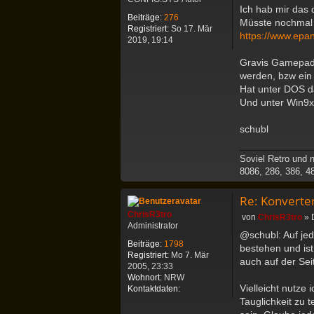
e
Ich hab mir das
t
i
Beiträge:
276
r
Müsste nochmal g
t
Registriert:
So 17. Mär
o
https://www.epan
r
2019, 19:14
a
g
Gravis Gamepad 
werden, bzw ein 
Hat unter DOS da
Und unter Win9x
schubl
Soviel Retro und n
8086, 286, 386, 4
Re: Konvert
ChrisR3tro
B
von
ChrisR3tro
»
Administrator
e
@schubl: Auf jed
i
Beiträge:
1798
bestehen und ist
t
Registriert:
Mo 7. Mär
auch auf der Sei
r
2005, 23:33
a
Wohnort:
NRW
g
Vielleicht nutze
K
Kontaktdaten:
o
Tauglichkeit zu 
n