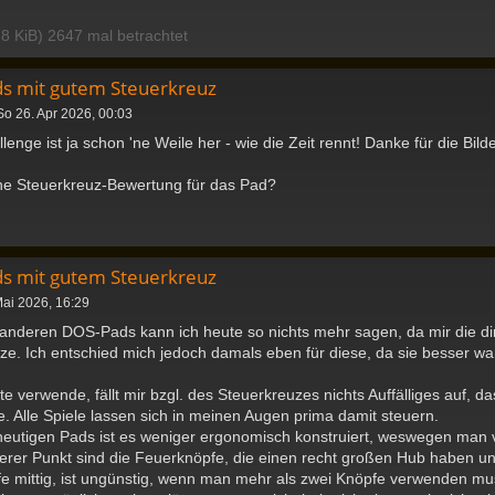
8 KiB) 2647 mal betrachtet
ds mit gutem Steuerkreuz
So 26. Apr 2026, 00:03
lenge ist ja schon 'ne Weile her - wie die Zeit rennt! Danke für die Bilde
ine Steuerkreuz-Bewertung für das Pad?
ds mit gutem Steuerkreuz
Mai 2026, 16:29
anderen DOS-Pads kann ich heute so nichts mehr sagen, da mir die dir
ze. Ich entschied mich jedoch damals eben für diese, da sie besser ware
 verwende, fällt mir bzgl. des Steuerkreuzes nichts Auffälliges auf, das
te. Alle Spiele lassen sich in meinen Augen prima damit steuern.
heutigen Pads ist es weniger ergonomisch konstruiert, weswegen man v
erer Punkt sind die Feuerknöpfe, die einen recht großen Hub haben un
 mittig, ist ungünstig, wenn man mehr als zwei Knöpfe verwenden muss,