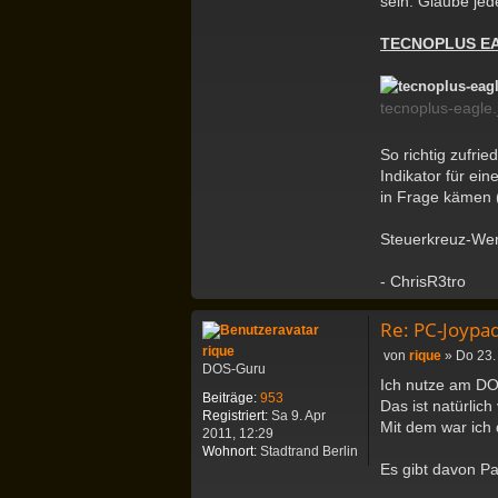
sein. Glaube jed
t
a
TECNOPLUS E
k
t
d
a
tecnoplus-eagle.
t
e
So richtig zufri
n
v
Indikator für ei
o
in Frage kämen (
n
C
Steuerkreuz-We
h
r
i
- ChrisR3tro
s
R
Re: PC-Joypa
3
t
rique
B
von
rique
»
Do 23.
r
DOS-Guru
e
Ich nutze am D
o
i
Beiträge:
953
Das ist natürlic
t
Registriert:
Sa 9. Apr
Mit dem war ich
r
2011, 12:29
a
Wohnort:
Stadtrand Berlin
g
Es gibt davon P