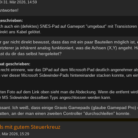
Di 31. Mär 2026, 14:59
Antworten!
geschrieben:
ch auch ein (defektes) SNES-Pad auf Gameport "umgebaut" mit Transistoren
irekt ans Kabel gelötet.
r gar nicht direkt bewusst, dass das mit ein paar Bauteilen möglich is
etzterer ja inhärent analog funktioniert, was die Achsen (X,Y) angeht. H
t du dir das selbst hergeleitet?
at geschrieben:
recht erinnere, war das DPad auf dem Microsoft-Pad deutlich angenehmer als
 vier dieser Microsoft Sidewinder-Pads hintereinander stacken konnte, um 
ten Foto auf dem Link oben sieht man die Abdeckung. Wenn die entfernt wi
er MS Sidewinder desselben Typs angeschlossen werden kann.
essant. Ich weiß, dass einige Gravis Gamepads (glaube Gamepad Pro) 
tten, an der man einen zweiten Controller "durchschleifen" konnte.
ds mit gutem Steuerkreuz
. Mär 2026, 15:29