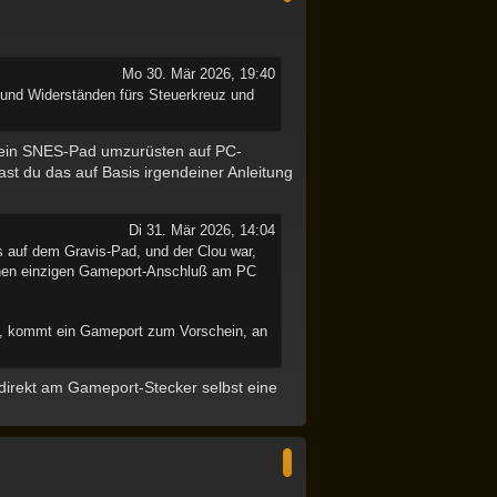
o
b
e
n
Mo 30. Mär 2026, 19:40
 und Widerständen fürs Steuerkreuz und
t, ein SNES-Pad umzurüsten auf PC-
ast du das auf Basis irgendeiner Anleitung
Di 31. Mär 2026, 14:04
 auf dem Gravis-Pad, und der Clou war,
einen einzigen Gameport-Anschluß am PC
rd, kommt ein Gameport zum Vorschein, an
direkt am Gameport-Stecker selbst eine
N
a
c
h
o
b