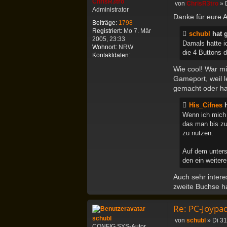
ChrisR3tro
B
von
ChrisR3tro
»
Administrator
e
Danke für eure 
i
Beiträge:
1798
t
Registriert:
Mo 7. Mär
schubl
hat 
r
2005, 23:33
Damals hatte i
a
Wohnort:
NRW
g
die 4 Buttons d
K
Kontaktdaten:
o
Wie cool! War mi
n
Gameport, weil l
t
a
gemacht oder has
k
t
His_Cifnes
h
d
Wenn ich mich 
a
das man bis zu
t
zu nutzen.
e
n
Auf dem unters
v
den ein weiter
o
n
Auch sehr inter
C
h
zweite Buchse ha
r
i
Re: PC-Joypa
s
R
schubl
B
von
schubl
»
Di 31
3
CONFIG.SYS-Autor