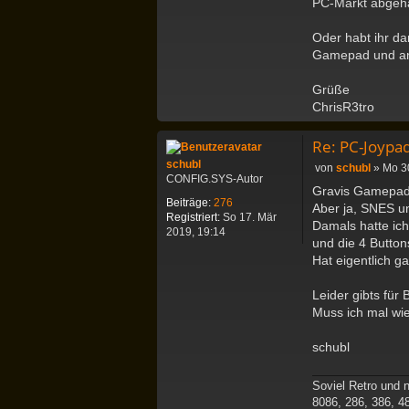
PC-Markt abgehän
n
t
Oder habt ihr d
a
Gamepad und ande
k
t
d
Grüße
a
ChrisR3tro
t
e
Re: PC-Joypa
n
v
schubl
B
von
schubl
»
Mo 3
o
CONFIG.SYS-Autor
e
n
Gravis Gamepad 
i
Beiträge:
276
C
Aber ja, SNES u
t
Registriert:
So 17. Mär
h
Damals hatte ic
r
2019, 19:14
r
a
und die 4 Buttons
i
g
Hat eigentlich g
s
R
3
Leider gibts für
t
Muss ich mal wi
r
o
schubl
Soviel Retro und n
8086, 286, 386, 4