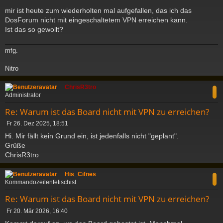
t
mir ist heute zum wiederholten mal aufgefallen, das ich das
r
a
DosForum nicht mit eingeschaltetem VPN erreichen kann.
g
Ist das so gewollt?
mfg.
Nitro
c
ChrisR3tro
Administrator
Re: Warum ist das Board nicht mit VPN zu erreichen?
B
Fr 26. Dez 2025, 18:51
e
Hi. Mir fällt kein Grund ein, ist jedenfalls nicht "geplant".
i
Grüße
t
ChrisR3tro
r
a
c
g
His_Cifnes
Kommandozeilenfetischist
Re: Warum ist das Board nicht mit VPN zu erreichen?
B
Fr 20. Mär 2026, 16:40
e