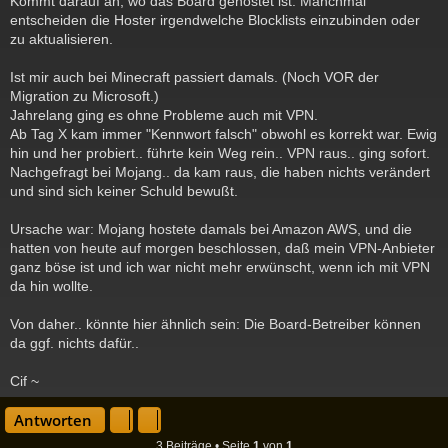
Kommt darauf an, wo das Board gehostet ist. Manchmal
i
entscheiden die Hoster irgendwelche Blocklists einzubinden oder
t
zu aktualisieren.
r
a
g
Ist mir auch bei Minecraft passiert damals. (Noch VOR der
Migration zu Microsoft.)
Jahrelang ging es ohne Probleme auch mit VPN.
Ab Tag X kam immer "Kennwort falsch" obwohl es korrekt war. Ewig
hin und her probiert.. führte kein Weg rein.. VPN raus.. ging sofort.
Nachgefragt bei Mojang.. da kam raus, die haben nichts verändert
und sind sich keiner Schuld bewußt.
Ursache war: Mojang hostete damals bei Amazon AWS, und die
hatten von heute auf morgen beschlossen, daß mein VPN-Anbieter
ganz böse ist und ich war nicht mehr erwünscht, wenn ich mit VPN
da hin wollte.
Von daher.. könnte hier ähnlich sein: Die Board-Betreiber können
da ggf. nichts dafür..
Cif ~
c
Antworten
3 Beiträge • Seite
1
von
1