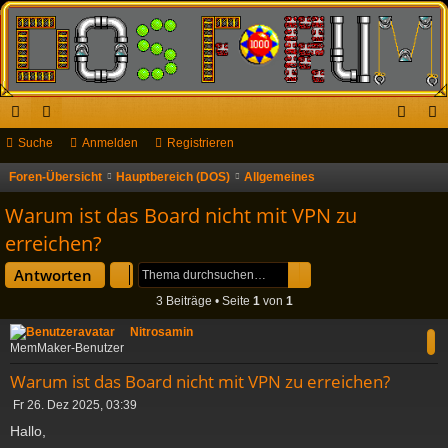
ch
Suche
or
Anmelden
Registrieren
n
eg
ne
en
m
ist
Foren-Übersicht
Hauptbereich (DOS)
Allgemeines
S
u
llz
el
rie
Warum ist das Board nicht mit VPN zu
c
ug
de
re
erreichen?
h
riff
n
n
Suche
Erweiterte Suche
Antworten
e
3 Beiträge • Seite
1
von
1
Nitrosamin
MemMaker-Benutzer
Warum ist das Board nicht mit VPN zu erreichen?
B
Fr 26. Dez 2025, 03:39
e
Hallo,
i