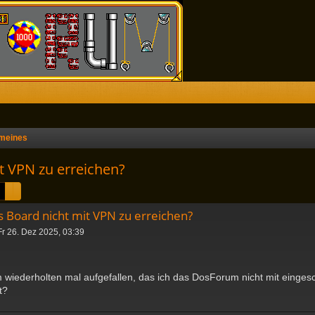
emeines
t VPN zu erreichen?
Suche
Erweiterte Suche
 Board nicht mit VPN zu erreichen?
Fr 26. Dez 2025, 03:39
m wiederholten mal aufgefallen, das ich das DosForum nicht mit einge
t?