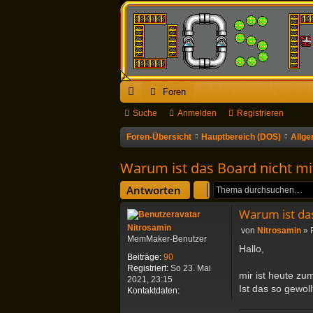
Foren
ch
Suche
Anmelden
Registrieren
ne
Foren-Übersicht
Hauptbereich (DOS)
Allg
llz
Warum ist das Board nicht mi
ug
Antworten
riff
Warum ist das
Nitrosamin
B
von
Nitrosamin
»
MemMaker-Benutzer
e
Hallo,
i
Beiträge:
90
t
Registriert:
So 23. Mai
mir ist heute zu
r
2021, 23:15
a
Ist das so gewoll
K
Kontaktdaten:
g
o
n