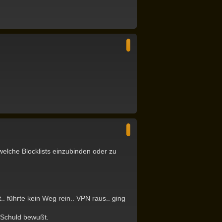
N
a
c
h
o
b
e
n
N
a
c
h
o
b
elche Blocklists einzubinden oder zu
e
n
. führte kein Weg rein.. VPN raus.. ging
r Schuld bewußt.