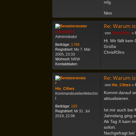
mfg.
t
a
Nitro
k
t
d
Re: Warum ist
a
ChrisR3tro
B
von
ChrisR3tro
»
t
Administrator
e
e
Hi. Mir fällt kein
i
n
Beiträge:
1798
Grüße
t
v
Registriert:
Mo 7. Mär
ChrisR3tro
r
o
2005, 23:33
a
n
Wohnort:
NRW
g
N
K
Kontaktdaten:
i
o
t
n
Re: Warum ist
r
t
o
a
B
von
His_Cifnes
»
s
k
His_Cifnes
e
a
Kommt darauf an
t
Kommandozeilenfetischis
i
m
d
aktualisieren.
t
t
i
a
r
Beiträge:
165
n
t
a
Ist mir auch bei
Registriert:
Mi 31. Jul
e
g
Jahrelang ging 
2019, 22:06
n
Ab Tag X kam imm
v
o
sofort.
n
Nachgefragt bei 