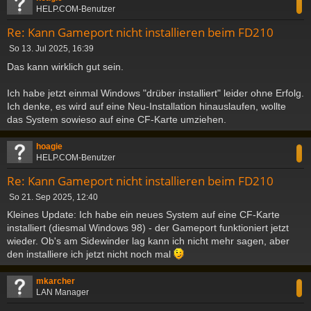
HELP.COM-Benutzer
Re: Kann Gameport nicht installieren beim FD210
B
So 13. Jul 2025, 16:39
e
Das kann wirklich gut sein.
i
t
Ich habe jetzt einmal Windows "drüber installiert" leider ohne Erfolg.
r
a
Ich denke, es wird auf eine Neu-Installation hinauslaufen, wollte
g
das System sowieso auf eine CF-Karte umziehen.
c
hoagie
HELP.COM-Benutzer
Re: Kann Gameport nicht installieren beim FD210
B
So 21. Sep 2025, 12:40
e
Kleines Update: Ich habe ein neues System auf eine CF-Karte
i
installiert (diesmal Windows 98) - der Gameport funktioniert jetzt
t
wieder. Ob's am Sidewinder lag kann ich nicht mehr sagen, aber
r
a
den installiere ich jetzt nicht noch mal
g
c
mkarcher
LAN Manager