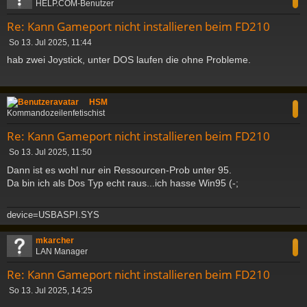
HELP.COM-Benutzer
Re: Kann Gameport nicht installieren beim FD210
B
So 13. Jul 2025, 11:44
e
hab zwei Joystick, unter DOS laufen die ohne Probleme.
i
t
r
c
a
HSM
g
Kommandozeilenfetischist
Re: Kann Gameport nicht installieren beim FD210
B
So 13. Jul 2025, 11:50
e
Dann ist es wohl nur ein Ressourcen-Prob unter 95.
i
Da bin ich als Dos Typ echt raus...ich hasse Win95 (-;
t
r
a
device=USBASPI.SYS
g
c
mkarcher
LAN Manager
Re: Kann Gameport nicht installieren beim FD210
B
So 13. Jul 2025, 14:25
e