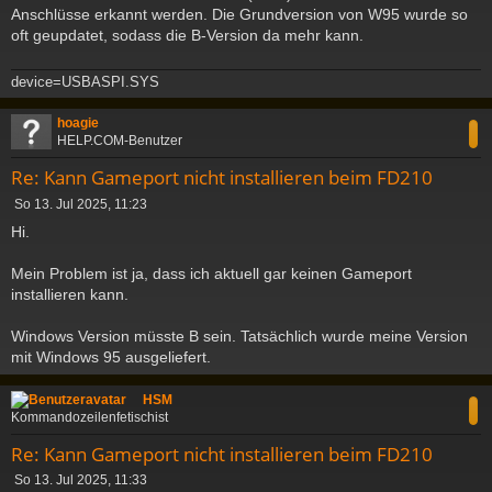
Anschlüsse erkannt werden. Die Grundversion von W95 wurde so
oft geupdatet, sodass die B-Version da mehr kann.
device=USBASPI.SYS
c
hoagie
HELP.COM-Benutzer
Re: Kann Gameport nicht installieren beim FD210
B
So 13. Jul 2025, 11:23
e
Hi.
i
t
Mein Problem ist ja, dass ich aktuell gar keinen Gameport
r
a
installieren kann.
g
Windows Version müsste B sein. Tatsächlich wurde meine Version
mit Windows 95 ausgeliefert.
c
HSM
Kommandozeilenfetischist
Re: Kann Gameport nicht installieren beim FD210
B
So 13. Jul 2025, 11:33