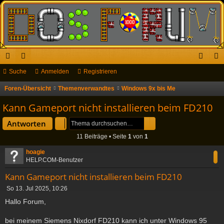
ch
Suche
or
Anmelden
Registrieren
n
eg
ne
en
m
ist
Foren-Übersicht
Themenverwandtes
Windows 9x bis Me
S
u
llz
el
rie
Kann Gameport nicht installieren beim FD210
c
ug
de
re
Suche
Erweiterte Suche
Antworten
h
riff
n
n
11 Beiträge • Seite
1
von
1
e
hoagie
HELP.COM-Benutzer
Kann Gameport nicht installieren beim FD210
B
So 13. Jul 2025, 10:26
e
Hallo Forum,
i
t
bei meinem Siemens Nixdorf FD210 kann ich unter Windows 95
r