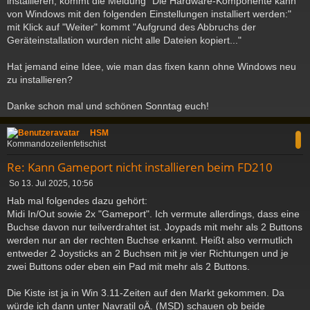
installieren, kommt die Meldung "Die Hardware-Komponente kann
von Windows mit den folgenden Einstellungen installiert werden:"
mit Klick auf "Weiter" kommt "Aufgrund des Abbruchs der
Geräteinstallation wurden nicht alle Dateien kopiert..."
Hat jemand eine Idee, wie man das fixen kann ohne Windows neu
zu installieren?
Danke schon mal und schönen Sonntag euch!
c
HSM
Kommandozeilenfetischist
Re: Kann Gameport nicht installieren beim FD210
B
So 13. Jul 2025, 10:56
e
Hab mal folgendes dazu gehört:
i
Midi In/Out sowie 2x "Gameport". Ich vermute allerdings, dass eine
t
Buchse davon nur teilverdrahtet ist. Joypads mit mehr als 2 Buttons
r
a
werden nur an der rechten Buchse erkannt. Heißt also vermutlich
g
entweder 2 Joysticks an 2 Buchsen mit je vier Richtungen und je
zwei Buttons oder eben ein Pad mit mehr als 2 Buttons.
Die Kiste ist ja in Win 3.11-Zeiten auf den Markt gekommen. Da
würde ich dann unter Navratil oÄ. (MSD) schauen ob beide