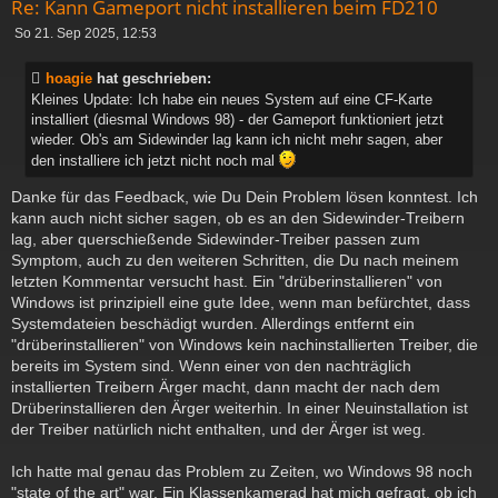
Re: Kann Gameport nicht installieren beim FD210
B
So 21. Sep 2025, 12:53
e
i
hoagie
hat geschrieben:
t
Kleines Update: Ich habe ein neues System auf eine CF-Karte
r
installiert (diesmal Windows 98) - der Gameport funktioniert jetzt
a
wieder. Ob's am Sidewinder lag kann ich nicht mehr sagen, aber
g
den installiere ich jetzt nicht noch mal
Danke für das Feedback, wie Du Dein Problem lösen konntest. Ich
kann auch nicht sicher sagen, ob es an den Sidewinder-Treibern
lag, aber querschießende Sidewinder-Treiber passen zum
Symptom, auch zu den weiteren Schritten, die Du nach meinem
letzten Kommentar versucht hast. Ein "drüberinstallieren" von
Windows ist prinzipiell eine gute Idee, wenn man befürchtet, dass
Systemdateien beschädigt wurden. Allerdings entfernt ein
"drüberinstallieren" von Windows kein nachinstallierten Treiber, die
bereits im System sind. Wenn einer von den nachträglich
installierten Treibern Ärger macht, dann macht der nach dem
Drüberinstallieren den Ärger weiterhin. In einer Neuinstallation ist
der Treiber natürlich nicht enthalten, und der Ärger ist weg.
Ich hatte mal genau das Problem zu Zeiten, wo Windows 98 noch
"state of the art" war. Ein Klassenkamerad hat mich gefragt, ob ich