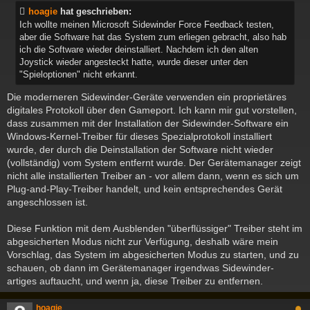
i
hoagie
hat geschrieben:
t
Ich wollte meinen Microsoft Sidewinder Force Feedback testen,
r
aber die Software hat das System zum erliegen gebracht, also hab
a
ich die Software wieder deinstalliert. Nachdem ich den alten
g
Joystick wieder angesteckt hatte, wurde dieser unter den
"Spieloptionen" nicht erkannt.
Die moderneren Sidewinder-Geräte verwenden ein proprietäres
digitales Protokoll über den Gameport. Ich kann mir gut vorstellen,
dass zusammen mit der Installation der Sidewinder-Software ein
Windows-Kernel-Treiber für dieses Spezialprotokoll installiert
wurde, der durch die Deinstallation der Software nicht wieder
(vollständig) vom System entfernt wurde. Der Gerätemanager zeigt
nicht alle installierten Treiber an - vor allem dann, wenn es sich um
Plug-and-Play-Treiber handelt, und kein entsprechendes Gerät
angeschlossen ist.
Diese Funktion mit dem Ausblenden "überflüssiger" Treiber steht im
abgesicherten Modus nicht zur Verfügung, deshalb wäre mein
Vorschlag, das System im abgesicherten Modus zu starten, und zu
schauen, ob dann im Gerätemanager irgendwas Sidewinder-
artiges auftaucht, und wenn ja, diese Treiber zu entfernen.
c
hoagie