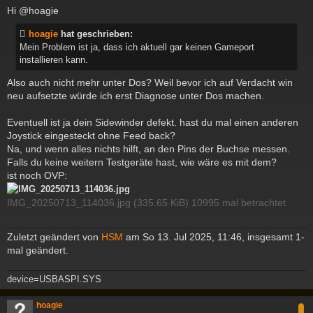
e
Hi @hoagie
i
t
hoagie
hat geschrieben:
r
Mein Problem ist ja, dass ich aktuell gar keinen Gameport
a
g
installieren kann.
Also auch nicht mehr unter Dos? Weil bevor ich auf Verdacht win
neu aufsetzte würde ich erst Diagnose unter Dos machen.
Eventuell ist ja dein Sidewinder defekt. hast du mal einen anderen
Joystick eingesteckt ohne Feed back?
Na, und wenn alles nichts hilft, an den Pins der Buchse messen.
Falls du keine weitern Testgeräte hast, wie wäre es mit dem?
ist noch OVP:
IMG_20250713_114036.jpg (335.65 KiB) 10995 mal betrachtet
Zuletzt geändert von
HSM
am So 13. Jul 2025, 11:46, insgesamt 1-
mal geändert.
device=USBASPI.SYS
c
hoagie