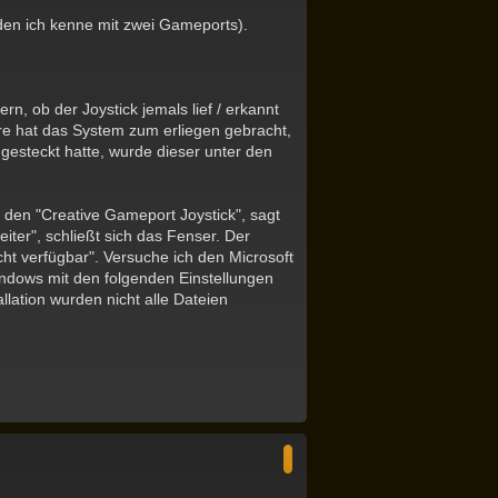
den ich kenne mit zwei Gameports).
rn, ob der Joystick jemals lief / erkannt
re hat das System zum erliegen gebracht,
ngesteckt hatte, wurde dieser unter den
h den "Creative Gameport Joystick", sagt
eiter", schließt sich das Fenser. Der
ht verfügbar". Versuche ich den Microsoft
dows mit den folgenden Einstellungen
llation wurden nicht alle Dateien
N
a
c
h
o
b