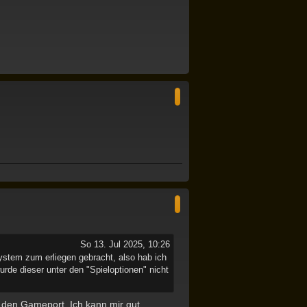
N
a
c
h
o
b
e
n
N
a
c
h
o
b
e
So 13. Jul 2025, 10:26
n
ystem zum erliegen gebracht, also hab ich
urde dieser unter den "Spieloptionen" nicht
 den Gameport. Ich kann mir gut