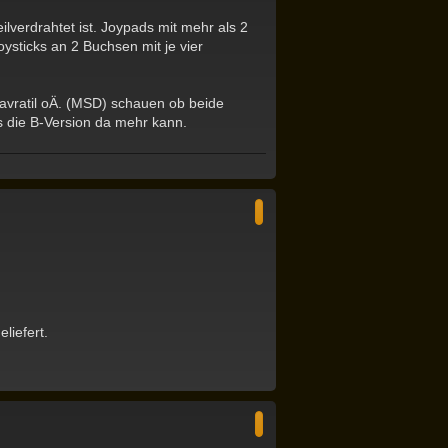
e
n
lverdrahtet ist. Joypads mit mehr als 2
ysticks an 2 Buchsen mit je vier
Navratil oÄ. (MSD) schauen ob beide
 die B-Version da mehr kann.
N
a
c
h
o
b
e
n
liefert.
N
a
c
h
o