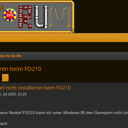
ws 9x bis Me
eren beim FD210
Suche
Erweiterte Suche
t nicht installieren beim FD210
. Jul 2025, 10:26
ens Nixdorf FD210 kann ich unter Windows 95 den Gameport nicht (meh
nach: