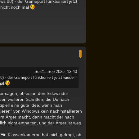
ws 98) - der Gameport funktioniert jetzt
e
n
t nicht noch mal
N
a
c
h
o
b
e
So 21. Sep 2025, 12:40
n
 - der Gameport funktioniert jetzt wieder.
mal
her sagen, ob es an den Sidewinder-
en weiteren Schritten, die Du nach
zipiell eine gute Idee, wenn man
lieren" von Windows kein nachinstallierten
ibern Ärger macht, dann macht der nach
lich nicht enthalten, und der Ärger ist weg.
. Ein Klassenkamerad hat mich gefragt, ob