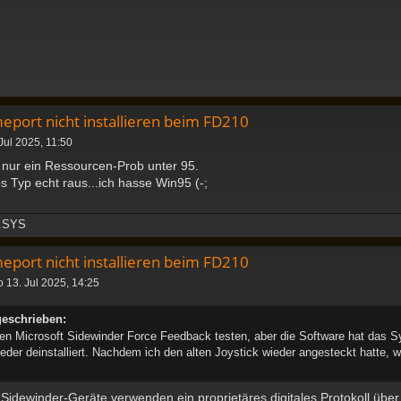
eport nicht installieren beim FD210
Jul 2025, 11:50
 nur ein Ressourcen-Prob unter 95.
os Typ echt raus...ich hasse Win95 (-;
.SYS
eport nicht installieren beim FD210
o 13. Jul 2025, 14:25
geschrieben:
nen Microsoft Sidewinder Force Feedback testen, aber die Software hat das S
eder deinstalliert. Nachdem ich den alten Joystick wieder angesteckt hatte, w
idewinder-Geräte verwenden ein proprietäres digitales Protokoll über