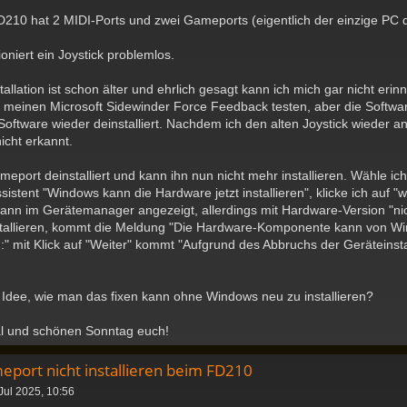
D210 hat 2 MIDI-Ports und zwei Gameports (eigentlich der einzige PC 
oniert ein Joystick problemlos.
llation ist schon älter und ehrlich gesagt kann ich mich gar nicht erinne
e meinen Microsoft Sidewinder Force Feedback testen, aber die Softwa
 Software wieder deinstalliert. Nachdem ich den alten Joystick wieder a
icht erkannt.
eport deinstalliert und kann ihn nun nicht mehr installieren. Wähle ic
stent "Windows kann die Hardware jetzt installieren", klicke ich auf "w
nn im Gerätemanager angezeigt, allerdings mit Hardware-Version "nic
tallieren, kommt die Meldung "Die Hardware-Komponente kann von Win
en:" mit Klick auf "Weiter" kommt "Aufgrund des Abbruchs der Geräteinsta
 Idee, wie man das fixen kann ohne Windows neu zu installieren?
l und schönen Sonntag euch!
eport nicht installieren beim FD210
Jul 2025, 10:56