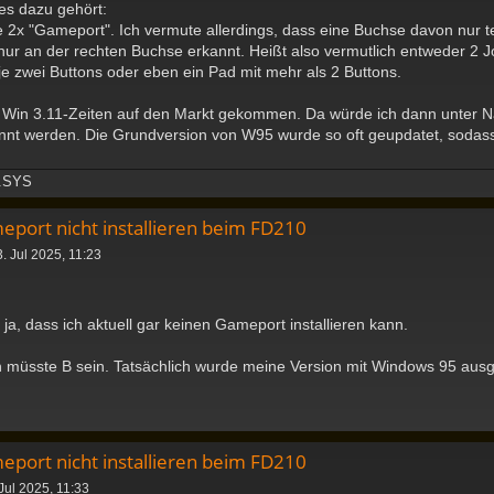
es dazu gehört:
e 2x "Gameport". Ich vermute allerdings, dass eine Buchse davon nur tei
ur an der rechten Buchse erkannt. Heißt also vermutlich entweder 2 Jo
e zwei Buttons oder eben ein Pad mit mehr als 2 Buttons.
 in Win 3.11-Zeiten auf den Markt gekommen. Da würde ich dann unter 
nnt werden. Die Grundversion von W95 wurde so oft geupdatet, sodass
.SYS
eport nicht installieren beim FD210
. Jul 2025, 11:23
 ja, dass ich aktuell gar keinen Gameport installieren kann.
müsste B sein. Tatsächlich wurde meine Version mit Windows 95 ausge
eport nicht installieren beim FD210
Jul 2025, 11:33