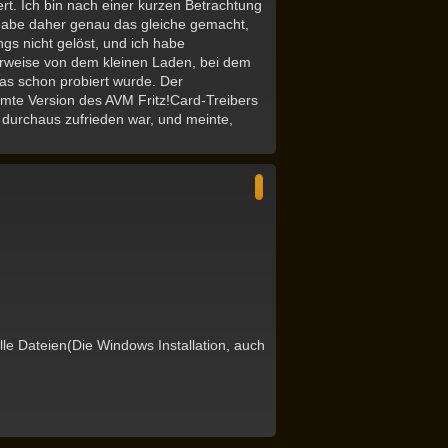
rt. Ich bin nach einer kurzen Betrachtung
 habe daher genau das gleiche gemacht,
gs nicht gelöst, und ich habe
rweise von dem kleinen Laden, bei dem
was schon probiert wurde. Der
immte Version des AVM Fritz!Card-Treibers
n durchaus zufrieden war, und meinte,
N
a
c
h
o
b
e
n
lle Dateien(Die Windows Installation, auch
N
a