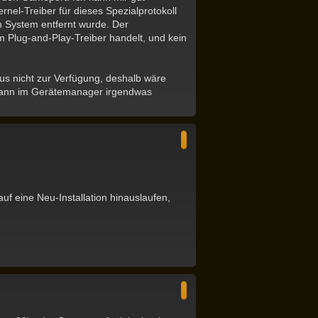
nel-Treiber für dieses Spezialprotokoll
vom System entfernt wurde. Der
um Plug-and-Play-Treiber handelt, und kein
us nicht zur Verfügung, deshalb wäre
 dann im Gerätemanager irgendwas
N
a
c
h
o
b
e
n
auf eine Neu-Installation hinauslaufen,
N
a
c
h
o
b