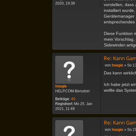
2020, 19:38
vorstellen, dass
installiert wurde
Gerätemanager ze
entsprechendes 
Diese Funktion m
mein Vorschlag,
Sidewinder-artig
Re: Kann Gam
B
von
hoagie
»
So 13
e
Das kann wirklich
i
t
Ich habe jetzt ei
r
hoagie
a
wollte das Syst
HELP.COM-Benutzer
g
Beiträge:
40
Registriert:
Mo 25. Jan
2021, 11:49
Re: Kann Gam
B
von
hoagie
»
So 2
e