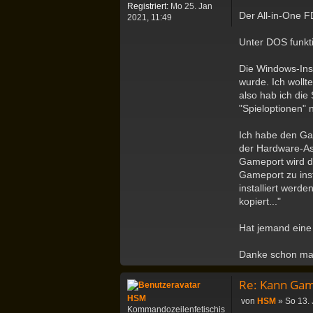
Registriert:
Mo 25. Jan
Der All-in-One F
2021, 11:49
Unter DOS funkti
Die Windows-Insta
wurde. Ich wollt
also hab ich die
"Spieloptionen" n
Ich habe den Gam
der Hardware-Assi
Gameport wird da
Gameport zu ins
installiert werd
kopiert..."
Hat jemand eine
Danke schon ma
Re: Kann Gam
HSM
B
von
HSM
»
So 13. 
Kommandozeilenfetischis
e