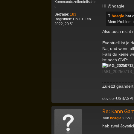
Kommandozeilenfetischis
e
Hi @hoagie
t
i
t
Beiträge:
183
hoagie
hat 
r
Registriert:
Do 10. Feb
Mein Problem is
a
2022, 20:51
g
Also auch nicht 
Eventuell ist ja
Na, und wenn all
Falls du keine w
ist noch OVP:
IMG_20250713_11
Zuletzt geänder
device=USBASPI
Re: Kann Gam
B
von
hoagie
»
So 13
e
hab zwei Joystic
i
t