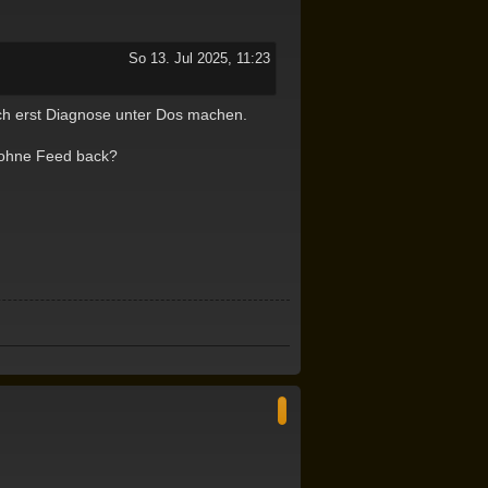
b
e
n
So 13. Jul 2025, 11:23
ich erst Diagnose unter Dos machen.
t ohne Feed back?
N
a
c
h
o
b
e
n