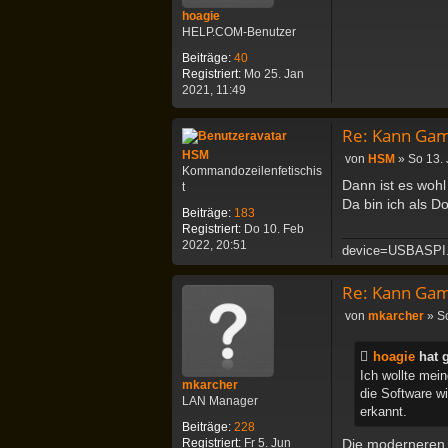
r
hoagie
a
HELP.COM-Benutzer
g
Beiträge:
40
Registriert:
Mo 25. Jan
2021, 11:49
Re: Kann Gam
HSM
B
von
HSM
»
So 13. 
Kommandozeilenfetischis
e
Dann ist es wohl
t
i
Da bin ich als D
t
Beiträge:
183
r
Registriert:
Do 10. Feb
a
2022, 20:51
device=USBASPI
g
Re: Kann Gam
B
von
mkarcher
»
S
e
i
hoagie
hat 
t
Ich wollte mei
r
mkarcher
die Software wi
a
LAN Manager
erkannt.
g
Beiträge:
228
Die moderneren S
Registriert:
Fr 5. Jun