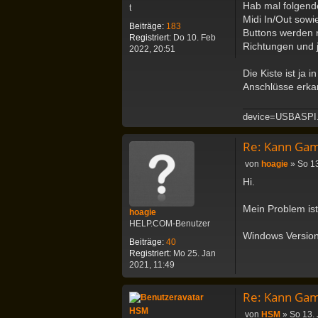
Hab mal folgend
t
i
Midi In/Out sowi
t
Beiträge:
183
Buttons werden n
r
Registriert:
Do 10. Feb
a
Richtungen und j
2022, 20:51
g
Die Kiste ist ja
Anschlüsse erka
device=USBASPI
Re: Kann Gam
B
von
hoagie
»
So 13
e
Hi.
i
t
Mein Problem ist
r
hoagie
a
HELP.COM-Benutzer
g
Windows Version 
Beiträge:
40
Registriert:
Mo 25. Jan
2021, 11:49
Re: Kann Gam
HSM
B
von
HSM
»
So 13. 