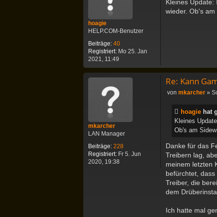
Kleines Update: 
i
wieder. Ob's am 
t
r
hoagie
a
HELP.COM-Benutzer
g
Beiträge:
40
Registriert:
Mo 25. Jan
2021, 11:49
Re: Kann Gam
B
von
mkarcher
»
S
e
i
hoagie
hat 
t
Kleines Update:
r
mkarcher
Ob's am Sidewin
a
LAN Manager
g
Danke für das Fe
Beiträge:
228
Registriert:
Fr 5. Jun
Treibern lag, a
2020, 19:38
meinem letzten K
befürchtet, dass
Treiber, die ber
dem Drüberinstall
Ich hatte mal ge