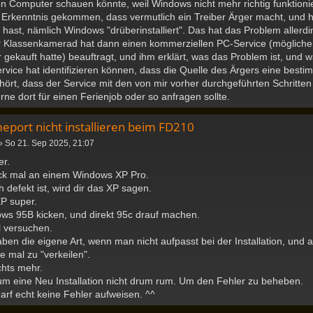
en Computer schauen könnte, weil Windows nicht mehr richtig funktionie
ur Erkenntnis gekommen, dass vermutlich ein Treiber Ärger macht, und
ast, nämlich Windows "drüberinstalliert". Das hat das Problem allerdin
 Klassenkamerad hat dann einen kommerziellen PC-Service (mögliche
gekauft hatte) beauftragt, und ihm erklärt, was das Problem ist, und 
ervice hat identifizieren können, dass die Quelle des Ärgers eine best
hört, dass der Service mit den von mir vorher durchgeführten Schritte
rne dort für einen Ferienjob oder so anfragen sollte.
eport nicht installieren beim FD210
»
So 21. Sep 2025, 21:07
er.
ick mal an einem Windows XP Pro.
 defekt ist, wird dir das XP sagen.
XP super.
ws 95B kicken, und direkt 95c drauf machen.
 versuchen.
n die eigene Art, wenn man nicht aufpasst bei der Installation, und a
e mal zu "verkeilen".
chts mehr.
 eine Neu Installation nicht drum rum. Um den Fehler zu beheben.
darf echt keine Fehler aufweisen. ^^