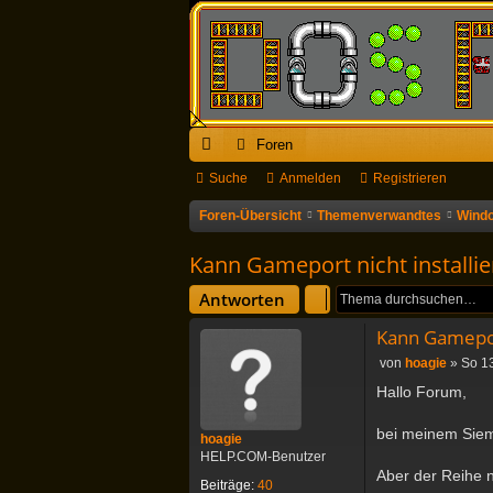
Foren
ch
Suche
Anmelden
Registrieren
ne
Foren-Übersicht
Themenverwandtes
Windo
llz
Kann Gameport nicht installi
ug
Antworten
riff
Kann Gamepor
B
von
hoagie
»
So 13
e
Hallo Forum,
i
t
bei meinem Siem
r
hoagie
a
HELP.COM-Benutzer
g
Aber der Reihe 
Beiträge:
40