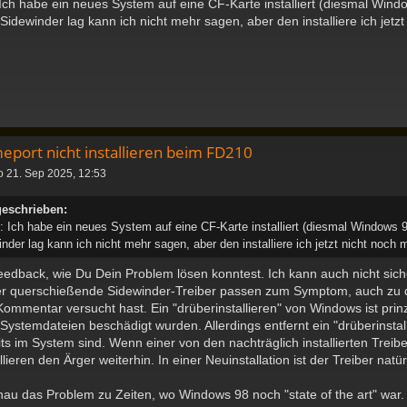
Ich habe ein neues System auf eine CF-Karte installiert (diesmal Windo
Sidewinder lag kann ich nicht mehr sagen, aber den installiere ich jetz
eport nicht installieren beim FD210
o 21. Sep 2025, 12:53
geschrieben:
 Ich habe ein neues System auf eine CF-Karte installiert (diesmal Windows 98)
der lag kann ich nicht mehr sagen, aber den installiere ich jetzt nicht noch 
edback, wie Du Dein Problem lösen konntest. Ich kann auch nicht sic
ber querschießende Sidewinder-Treiber passen zum Symptom, auch zu d
ommentar versucht hast. Ein "drüberinstallieren" von Windows ist prin
 Systemdateien beschädigt wurden. Allerdings entfernt ein "drüberinstal
eits im System sind. Wenn einer von den nachträglich installierten Tre
ieren den Ärger weiterhin. In einer Neuinstallation ist der Treiber natür
nau das Problem zu Zeiten, wo Windows 98 noch "state of the art" war