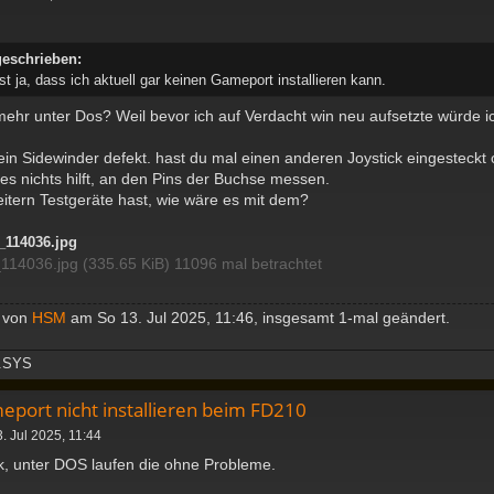
geschrieben:
t ja, dass ich aktuell gar keinen Gameport installieren kann.
mehr unter Dos? Weil bevor ich auf Verdacht win neu aufsetzte würde 
 dein Sidewinder defekt. hast du mal einen anderen Joystick eingesteck
es nichts hilft, an den Pins der Buchse messen.
eitern Testgeräte hast, wie wäre es mit dem?
4036.jpg (335.65 KiB) 11096 mal betrachtet
t von
HSM
am So 13. Jul 2025, 11:46, insgesamt 1-mal geändert.
.SYS
eport nicht installieren beim FD210
. Jul 2025, 11:44
k, unter DOS laufen die ohne Probleme.