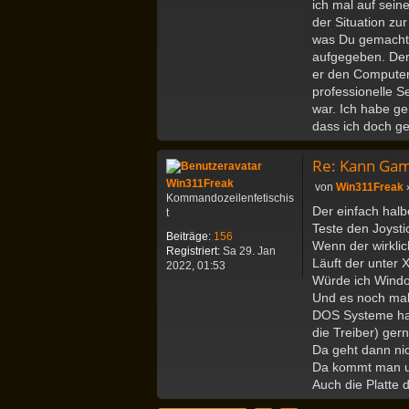
ich mal auf sein
der Situation z
was Du gemacht h
aufgegeben. Der
er den Computer 
professionelle S
war. Ich habe ge
dass ich doch ge
Re: Kann Gam
Win311Freak
B
von
Win311Freak
Kommandozeilenfetischis
e
Der einfach halb
t
i
Teste den Joyst
t
Beiträge:
156
Wenn der wirklich
r
Registriert:
Sa 29. Jan
a
Läuft der unter 
2022, 01:53
g
Würde ich Windo
Und es noch mal
DOS Systeme habe
die Treiber) gern
Da geht dann ni
Da kommt man um
Auch die Platte 