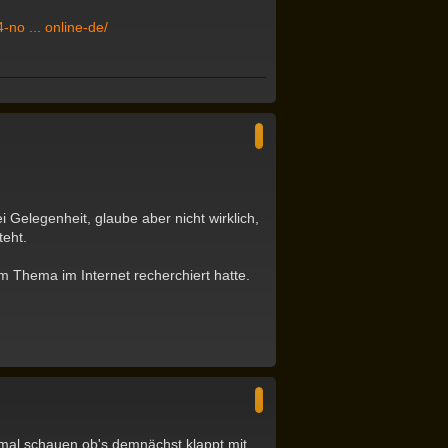
-no ... online-de/
N
a
c
h
o
b
e
n
Gelegenheit, glaube aber nicht wirklich,
teht.
um Thema im Internet recherchiert hatte.
N
a
c
h
o
b
 mal schauen ob's demnächst klappt mit
e