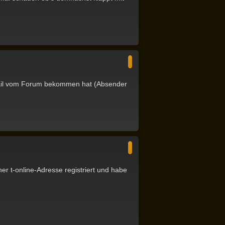
n
N
a
c
h
o
b
 Email vom Forum bekommen hat (Absender
e
n
N
a
c
h
o
b
einer t-online-Adresse registriert und habe
e
n