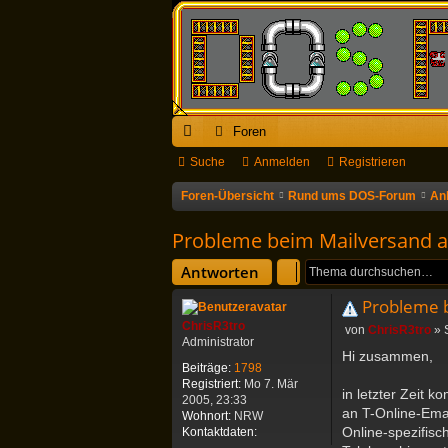
Foren
ch
Suche
Anmelden
Registrieren
ne
Foren-Übersicht
Rund ums DOS-Forum
An
llz
Probleme beim Mailversand a
ug
Antworten
riff
Probleme b
ChrisR3tro
B
von
ChrisR3tro
»
Administrator
e
Hi zusammen,
i
Beiträge:
1798
t
Registriert:
Mo 7. Mär
in letzter Zeit 
r
2005, 23:33
a
an T-Online-Emai
Wohnort:
NRW
g
Online-spezifisc
K
Kontaktdaten:
o