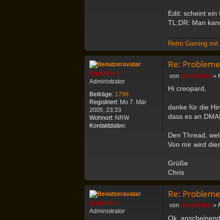
a
t
Edit: scheint ein
e
TL;DR: Man kann
n
v
o
Retro Gaming mi
n
c
Re: Probleme
r
e
ChrisR3tro
B
von
ChrisR3tro
»
o
Administrator
e
Hi creopard,
p
i
Beiträge:
1798
a
t
Registriert:
Mo 7. Mär
r
danke für die Hi
r
2005, 23:33
d
a
dass es an DMARC
Wohnort:
NRW
g
K
Kontaktdaten:
o
Den Thread, welc
n
Von mir wird die
t
a
Grüße
k
Chris
t
d
a
Re: Probleme
t
ChrisR3tro
e
B
von
ChrisR3tro
»
Administrator
n
e
Ok, anscheinend
v