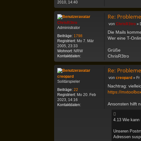
o
2010, 14:40
o
n
C
Re: Probleme
h
r
ChrisR3tro
B
von
ChrisR3tro
»
i
Administrator
e
s
Die Mails komme
i
Beiträge:
1798
R
Wer eine T-Onlin
t
Registriert:
Mo 7. Mär
3
r
2005, 23:33
t
a
Grüße
Wohnort:
NRW
r
g
ChrisR3tro
K
Kontaktdaten:
o
o
n
Re: Probleme
t
a
creopard
B
von
creopard
»
Fr
k
Solitärspieler
e
Nachtrag: viell
t
i
Beiträge:
22
d
https://mxtoolbo
t
Registriert:
Mo 20. Feb
a
r
2023, 14:16
t
a
Ansonsten hilft n
K
Kontaktdaten:
e
g
o
n
n
v
4.13 Wie kann 
t
o
a
n
k
Unseren Postma
C
t
h
Adressen suspe
d