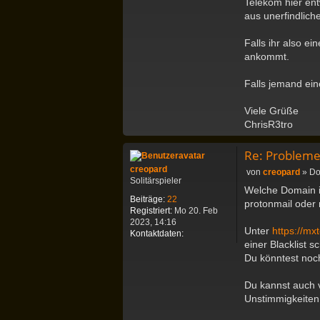
Telekom hier ent
n
aus unerfindlic
t
a
Falls ihr also e
k
ankommt.
t
d
a
Falls jemand ein
t
e
Viele Grüße
n
ChrisR3tro
v
o
n
Re: Probleme
C
creopard
h
B
von
creopard
»
Do
Solitärspieler
r
e
Welche Domain i
i
i
Beiträge:
22
protonmail oder
s
t
Registriert:
Mo 20. Feb
R
r
2023, 14:16
3
a
Unter
https://mx
K
Kontaktdaten:
t
g
einer Blacklist s
o
r
n
Du könntest no
o
t
a
Du kannst auch 
k
Unstimmigkeiten
t
d