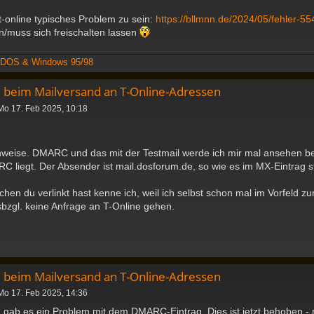
 t-online typisches Problem zu sein:
https://bllmnn.de/2024/05/fehler-554
/muss sich freischalten lassen
t DOS & Windows 95/98
 beim Mailversand an T-Online-Adressen
Mo 17. Feb 2025, 10:18
nweise. DMARC und das mit der Testmail werde ich mir mal ansehen bei 
 liegt. Der Absender ist mail.dosforum.de, so wie es im MX-Eintrag s
hen du verlinkt hast kenne ich, weil ich selbst schon mal im Vorfeld z
sbzgl. keine Anfrage an T-Online gehen.
 beim Mailversand an T-Online-Adressen
Mo 17. Feb 2025, 14:36
 gab es ein Problem mit dem DMARC-Eintrag. Dies ist jetzt behoben -