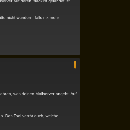
erver auf deren Blacklist gelandet ist
tte nicht wundern, falls nix mehr
N
a
c
h
o
b
e
n
 fahren, was deinen Mailserver angeht. Auf
n. Das Tool verrät auch, welche