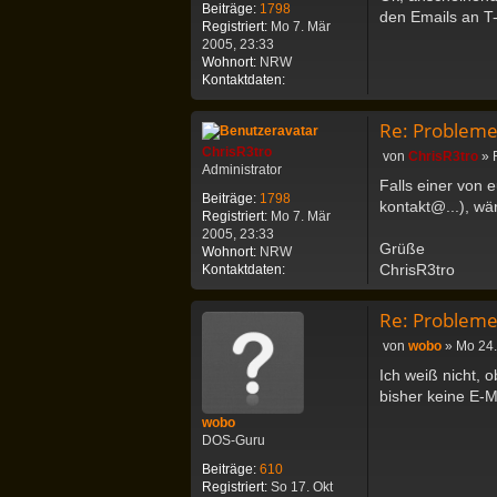
i
Beiträge:
1798
den Emails an T-
o
t
Registriert:
Mo 7. Mär
n
r
2005, 23:33
C
a
Wohnort:
NRW
h
g
K
Kontaktdaten:
r
o
i
n
s
Re: Probleme
t
R
a
ChrisR3tro
B
von
ChrisR3tro
»
3
k
Administrator
e
t
Falls einer von 
t
i
r
Beiträge:
1798
d
kontakt@...), wär
t
o
Registriert:
Mo 7. Mär
a
r
2005, 23:33
t
a
Grüße
Wohnort:
NRW
e
g
ChrisR3tro
K
Kontaktdaten:
n
o
v
n
o
Re: Probleme
t
n
a
C
B
von
wobo
»
Mo 24.
k
h
e
Ich weiß nicht, o
t
r
i
d
bisher keine E
i
t
a
s
r
wobo
t
R
a
DOS-Guru
e
3
g
n
Beiträge:
610
t
v
Registriert:
So 17. Okt
r