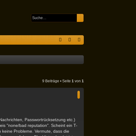
Suche
Erweiterte Suche
S
F
n
eg
A
m
ist
Q
el
rie
de
re
9 Beiträge • Seite
1
von
1
n
n
Nachrichten, Passwortrücksetzung etc.)
s "none/bad reputation". Scheint ein T-
n keine Probleme. Vermute, dass die