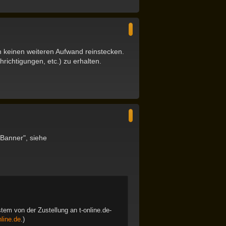
N
a
c
h
o
b
 keinen weiteren Aufwand reinstecken.
e
n
ichtigungen, etc.) zu erhalten.
N
a
c
h
o
b
Banner", siehe
e
n
ystem von der Zustellung an t-online.de-
line.de
.)