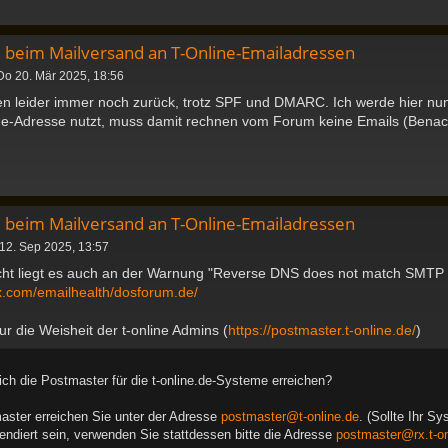
 beim Mailversand an T-Online-Emailadressen
Do 20. Mär 2025, 18:56
n leider immer noch zurück, trotz SPF und DMARC. Ich werde hier nun
e-Adresse nutzt, muss damit rechnen vom Forum keine Emails (Benachr
 beim Mailversand an T-Online-Emailadressen
 12. Sep 2025, 13:57
eicht liegt es auch an der Warnung "Reverse DNS does not match SMTP 
x.com/emailhealth/dosforum.de/
ur die Weisheit der t-online Admins (
https://postmaster.t-online.de/
)
ich die Postmaster für die t-online.de-Systeme erreichen?
ster erreichen Sie unter der Adresse
postmaster@t-online.de
. (Sollte Ihr S
ndiert sein, verwenden Sie stattdessen bitte die Adresse
postmaster@rx.t-on