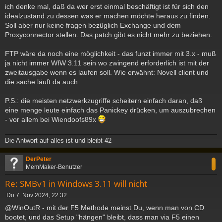
ich denke mal, daß da wer erst einmal beschäftigt ist für sich den
idealzustand zu dessen was er machen möchte heraus zu finden.
Soll aber nur keine fragen bezüglich Exchange und dem
Proxyconnector stellen. Das patch gibt es nicht mehr zu beziehen.
FTP wäre da noch eine möglichkeit - das funzt immer mit 3.x - muß
ja nicht immer WfW 3.11 sein wo zwingend erforderlich ist mit der
zweitausgabe wenn es laufen soll. Wie erwähnt: Novell client und
die sache läuft da auch.
P.S.: die meisten netzwerkzugriffe scheitern einfach daran, daß
eine menge leute einfach das Panickey drücken, um auszubrechen
- vor allem bei Wiendoofs89x
Die Antwort auf alles ist und bleibt 42
c
DerPeter
MemMaker-Benutzer
Re: SMBv1 in Windows 3.11 will nicht
B
Do 7. Nov 2024, 22:32
e
@WinOutR - mit der F5 Methode meinst Du, wenn man von CD
i
bootet, und das Setup "hängen" bleibt, dass man via F5 einen
t