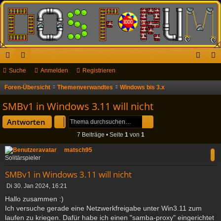
ch
Suche
or
Anmelden
Registrieren
n
eg
ne
en
m
ist
Foren-Übersicht
Themenverwandtes
Windows bis 3.x
S
u
llz
el
rie
SMBv1 in Windows 3.11 will nicht
c
ug
de
re
Suche
Erweiterte Suche
Antworten
h
riff
n
n
7 Beiträge • Seite
1
von
1
e
matsch95
Solitärspieler
SMBv1 in Windows 3.11 will nicht
B
Di 30. Jan 2024, 16:21
e
Hallo zusammen :)
i
Ich versuche gerade eine Netzwerkfreigabe unter Win3.11 zum
t
laufen zu kriegen. Dafür habe ich einen "samba-proxy" eingerichtet
r