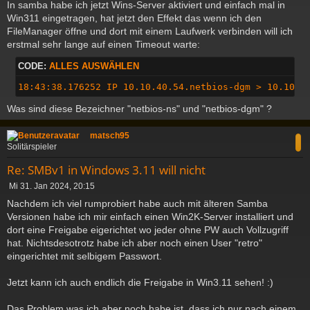
In samba habe ich jetzt Wins-Server aktiviert und einfach mal in
Win311 eingetragen, hat jetzt den Effekt das wenn ich den
FileManager öffne und dort mit einem Laufwerk verbinden will ich
erstmal sehr lange auf einen Timeout warte:
CODE:
ALLES AUSWÄHLEN
18:43:38.176252 IP 10.10.40.54.netbios-dgm > 10.10.4
Was sind diese Bezeichner "netbios-ns" und "netbios-dgm" ?
c
matsch95
Solitärspieler
Re: SMBv1 in Windows 3.11 will nicht
B
Mi 31. Jan 2024, 20:15
e
Nachdem ich viel rumprobiert habe auch mit älteren Samba
i
Versionen habe ich mir einfach einen Win2K-Server installiert und
t
dort eine Freigabe eigerichtet wo jeder ohne PW auch Vollzugriff
r
a
hat. Nichtsdesotrotz habe ich aber noch einen User "retro"
g
eingerichtet mit selbigem Passwort.
Jetzt kann ich auch endlich die Freigabe in Win3.11 sehen! :)
Das Problem was ich aber noch habe ist, dass ich nur nach einem