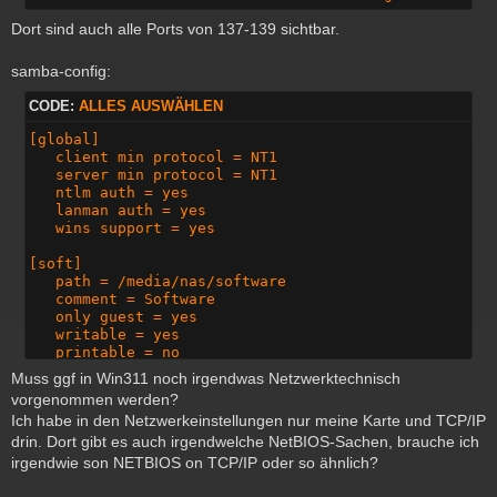
Dort sind auch alle Ports von 137-139 sichtbar.
samba-config:
CODE:
ALLES AUSWÄHLEN
[global]

   client min protocol = NT1

   server min protocol = NT1

   ntlm auth = yes

   lanman auth = yes

   wins support = yes

[soft]

   path = /media/nas/software

   comment = Software

   only guest = yes

   writable = yes

   printable = no

   case sensitive = no

Muss ggf in Win311 noch irgendwas Netzwerktechnisch
   default case = upper

vorgenommen werden?
   preserve case = no

Ich habe in den Netzwerkeinstellungen nur meine Karte und TCP/IP
   short preserve case = no

drin. Dort gibt es auch irgendwelche NetBIOS-Sachen, brauche ich
#  mangle case = yes

#  mangled names= yes

irgendwie son NETBIOS on TCP/IP oder so ähnlich?
   valid users = retro