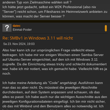
anderen Typ von Zielmaschine wählen soll ?
r
a
Ich hätte jetzt gedacht, selbst ein W2K Professional (also nix
g
"Server") reicht schon, um Fileshares im Heimnetzwerk anbieten zu
können, was macht der Server besser ?
c
datec
Einmal-Poster
Re: SMBv1 in Windows 3.11 will nicht
B
Sa 23. Nov 2024, 19:03
e
Also hier kann ich zur ursprünglichen Frage vielleicht etwas
i
beitragen. Ich habe mir vor einigen Wochen einen Samba-Server
t
auf Ubuntu-Server eingerichtet, auf den ich mit Windows 3.11
r
a
zugreife. Da die Einrichtung etwas tricky und schlecht dokumentiert
g
war, habe ich mir notiert, was ich gemacht habe. Vielleicht hilft es ja
noch.
Ich habe meine Anleitung als "Code" angehängt. Ausführen kann
man das so aber nicht. Du müsstest die jeweiligen Abschnitte
durchdenken, auf dein System anpassen und schauen, ob das
alles so passt. Ich habe auch nur die wichtigen Ausschnitte aus den
jeweiligen Konfigurationsdateien eingefügt. Ich bin mir nicht sicher,
ob das mit Winbind und den Benutzern alles so notwendig ist. Ich