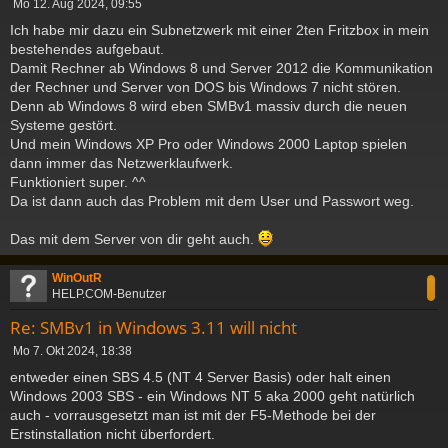
B
Mo 12. Aug 2024, 09:55
e
Ich habe mir dazu ein Subnetzwerk mit einer 2ten Fritzbox in mein
i
bestehendes aufgebaut.
t
Damit Rechner ab Windows 8 und Server 2012 die Kommunikation
r
a
der Rechner und Server von DOS bis Windows 7 nicht stören.
g
Denn ab Windows 8 wird eben SMBv1 massiv durch die neuen
Systeme gestört.
Und mein Windows XP Pro oder Windows 2000 Laptop spielen
dann immer das Netzwerklaufwerk.
Funktioniert super. ^^
Da ist dann auch das Problem mit dem User und Passwort weg.
Das mit dem Server von dir geht auch.
c
WinOutR
HELP.COM-Benutzer
Re: SMBv1 in Windows 3.11 will nicht
B
Mo 7. Okt 2024, 18:38
e
entweder einen SBS 4.5 (NT 4 Server Basis) oder halt einen
i
Windows 2003 SBS - ein Windows NT 5 aka 2000 geht natürlich
t
auch - vorrausgesetzt man ist mit der F5-Methode bei der
r
a
Erstinstallation nicht überfordert.
g