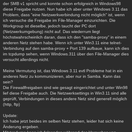
a
der SMB v1 spricht und konnte schon erfolgreich in Windows98
g
diese Freigabe nutzen. Nun habe ich aber unter Windows 3.11 das
Problem, dass "eine Netzwerkverbindung nicht möglich" ist, wenn
ich versuche die Freigabe im File-Manager einzurichten. Die
Workgroup ist dieselbe, jedoch taucht der PC dort
(Netzwerkumgebung) nicht auf. Das wiederrum liegt
höchstwahrscheinlich daran, dass ich den "samba-proxy" in einem
anderen Netz stehen habe. Wenn ich unter Win3.11 eine telnet-
Verbindung auf den samba-proxy + Port 139 aufbaue, kann ich dies
im tcpdump sehen, wenn Windows.311 über den File-Manager dies
versucht allerdings nicht.
Meine Vermutung ist, das Windows 3.11 evtl Probleme hat in ein
anderes Netz zu kommunizieren, aber nur in Samba. Kann das
sein?
Die Firewallfreigaben sind wie gesagt eingerichtet und unter Win98
lief diese Freigabe auch. Die Netzwerksettings in Win3.11 sind alle
geprüft, Verbindungen in dieses andere Netz sind generell möglich
(http, ftp)
Update:
Ich habe jetzt beides im selben Netz stehen, leider hat sich keine
Änderung ergeben.