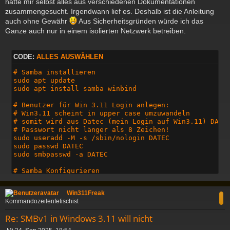
hatte mir selbst alles aus verschiedenen Dokumentationen
zusammengesucht. Irgendwann lief es. Deshalb ist die Anleitung
auch ohne Gewähr
Aus Sicherheitsgründen würde ich das
Ganze auch nur in einem isolierten Netzwerk betreiben.
CODE:
ALLES AUSWÄHLEN
# Samba installieren

sudo apt update			  

sudo apt install samba winbind

# Benutzer für Win 3.11 Login anlegen:

# Win3.11 scheint in upper case umzuwandeln

# somit wird aus Datec (mein Login auf Win3.11) DATEC
# Passwort nicht länger als 8 Zeichen!

sudo useradd -M -s /sbin/nologin DATEC 

sudo passwd DATEC                      

sudo smbpasswd -a DATEC

# Samba Konfigurieren

sudo nano /etc/samba/smb.conf

c
Win311Freak
Kommandozeilenfetischist
===============

Re: SMBv1 in Windows 3.11 will nicht
[global]
