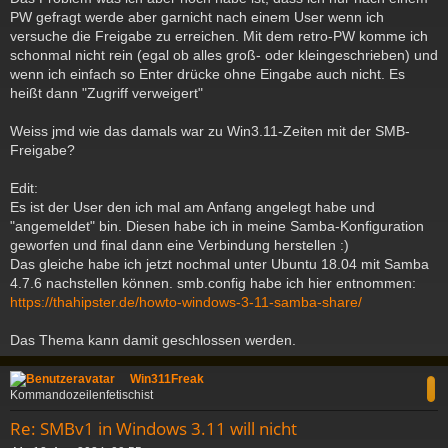
PW gefragt werde aber garnicht nach einem User wenn ich
versuche die Freigabe zu erreichen. Mit dem retro-PW komme ich
schonmal nicht rein (egal ob alles groß- oder kleingeschrieben) und
wenn ich einfach so Enter drücke ohne Eingabe auch nicht. Es
heißt dann "Zugriff verweigert"
Weiss jmd wie das damals war zu Win3.11-Zeiten mit der SMB-
Freigabe?
Edit:
Es ist der User den ich mal am Anfang angelegt habe und
"angemeldet" bin. Diesen habe ich in meine Samba-Konfiguration
geworfen und final dann eine Verbindung herstellen :)
Das gleiche habe ich jetzt nochmal unter Ubuntu 18.04 mit Samba
4.7.6 nachstellen können. smb.config habe ich hier entnommen:
https://thahipster.de/howto-windows-3-11-samba-share/
Das Thema kann damit geschlossen werden.
c
Win311Freak
Kommandozeilenfetischist
Re: SMBv1 in Windows 3.11 will nicht