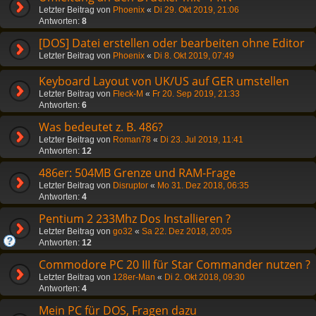
Letzter Beitrag von
Phoenix
«
Di 29. Okt 2019, 21:06
Antworten:
8
[DOS] Datei erstellen oder bearbeiten ohne Editor
Letzter Beitrag von
Phoenix
«
Di 8. Okt 2019, 07:49
Keyboard Layout von UK/US auf GER umstellen
Letzter Beitrag von
Fleck-M
«
Fr 20. Sep 2019, 21:33
Antworten:
6
Was bedeutet z. B. 486?
Letzter Beitrag von
Roman78
«
Di 23. Jul 2019, 11:41
Antworten:
12
486er: 504MB Grenze und RAM-Frage
Letzter Beitrag von
Disruptor
«
Mo 31. Dez 2018, 06:35
Antworten:
4
Pentium 2 233Mhz Dos Installieren ?
Letzter Beitrag von
go32
«
Sa 22. Dez 2018, 20:05
Antworten:
12
Commodore PC 20 III für Star Commander nutzen ?
Letzter Beitrag von
128er-Man
«
Di 2. Okt 2018, 09:30
Antworten:
4
Mein PC für DOS, Fragen dazu