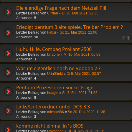
Die elendige Frage nach dem Netzteil PIII
Letzter Beitrag von
Cirdan
«
Di 30. Mär 2021, 22:35
Antworten:
5
Erledigt pentium 3 alte spiele, Treiber Problem ?
Letzter Beitrag von
Fabsi
«
So 21. Mär 2021, 22:06
Antworten:
18
1
2
Huhu Hilfe. Compaq Proliant 2500
Letzter Beitrag von
killaone
«
Mi 10. Mär 2021, 06:08
Antworten:
3
Warum eigentlich noch ne Voodoo 2 ?
Letzter Beitrag von
UrinStinkt
«
Di 9. Mär 2021, 03:57
Antworten:
4
Pentium Prozessoren Sockel-Frage
Letzter Beitrag von
hoagie
«
So 7. Feb 2021, 21:53
Antworten:
8
Links/Unterordner unter DOS 3.3
Letzter Beitrag von
michael86
«
So 20. Dez 2020, 11:38
Antworten:
3
komme nicht einmal in`s BIOS
Letzter Beitrag von
Dayspring
«
Di 10. Nov 2020, 20:16