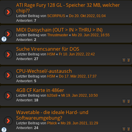
ATI Rage Fury 128 GL - Speicher 32 MB, welcher
chip??
Letzter Beitrag von
SC0RPIUS
«
Do 20. Okt 2022, 01:04
Antworten:
7
MIDI Daisychain (OUT > IN > THRU > IN)
Letzter Beitrag von
Thrustmaster
«
Mo 20. Jun 2022, 16:55
Antworten:
2
Suche Virencsanner für DOS
Letzter Beitrag von
HSM
«
Fr 10. Jun 2022, 22:42
Antworten:
27
1
2
CPU-Wechsel/-austausch
Letzter Beitrag von
HSM
«
Do 17. Mär 2022, 17:37
Antworten:
5
4GB CF Karte in 486er
Letzter Beitrag von
b20a9
«
Mi 19. Jan 2022, 10:50
Antworten:
18
1
2
Wavetable - die ideale Hard- und
Softwareumgebung?
Letzter Beitrag von
Pfalck
«
Mo 28. Jun 2021, 11:29
Antworten:
24
1
2