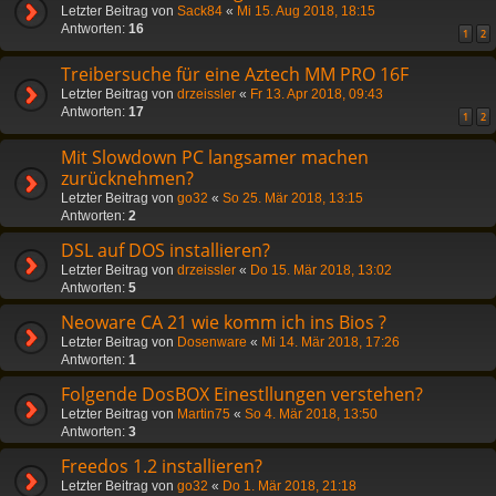
Letzter Beitrag von
Sack84
«
Mi 15. Aug 2018, 18:15
Antworten:
16
1
2
Treibersuche für eine Aztech MM PRO 16F
Letzter Beitrag von
drzeissler
«
Fr 13. Apr 2018, 09:43
Antworten:
17
1
2
Mit Slowdown PC langsamer machen
zurücknehmen?
Letzter Beitrag von
go32
«
So 25. Mär 2018, 13:15
Antworten:
2
DSL auf DOS installieren?
Letzter Beitrag von
drzeissler
«
Do 15. Mär 2018, 13:02
Antworten:
5
Neoware CA 21 wie komm ich ins Bios ?
Letzter Beitrag von
Dosenware
«
Mi 14. Mär 2018, 17:26
Antworten:
1
Folgende DosBOX Einestllungen verstehen?
Letzter Beitrag von
Martin75
«
So 4. Mär 2018, 13:50
Antworten:
3
Freedos 1.2 installieren?
Letzter Beitrag von
go32
«
Do 1. Mär 2018, 21:18