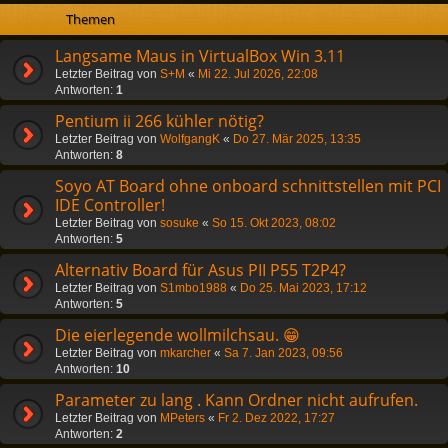
Themen
Langsame Maus in VirtualBox Win 3.11
Letzter Beitrag von
S+M
«
Mi 22. Jul 2026, 22:08
Antworten:
1
Pentium ii 266 kühler nötig?
Letzter Beitrag von
WolfgangK
«
Do 27. Mär 2025, 13:35
Antworten:
8
Soyo AT Board ohne onboard schnittstellen mit PCI
IDE Controller!
Letzter Beitrag von
sosuke
«
So 15. Okt 2023, 08:02
Antworten:
5
Alternativ Board für Asus PII P55 T2P4?
Letzter Beitrag von
S1mbo1988
«
Do 25. Mai 2023, 17:12
Antworten:
5
Die eierlegende wollmilchsau. 😁
Letzter Beitrag von
mkarcher
«
Sa 7. Jan 2023, 09:56
Antworten:
10
Parameter zu lang . Kann Ordner nicht aufrufen.
Letzter Beitrag von
MPeters
«
Fr 2. Dez 2022, 17:27
Antworten:
2