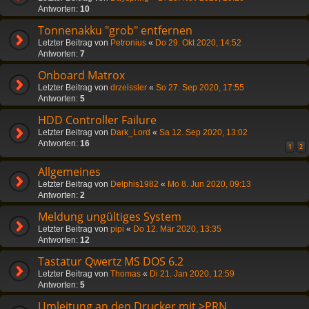
Antworten:
10
Tonnenakku "grob" entfernen
Letzter Beitrag von
Petronius
«
Do 29. Okt 2020, 14:52
Antworten:
7
Onboard Matrox
Letzter Beitrag von
drzeissler
«
So 27. Sep 2020, 17:55
Antworten:
5
HDD Controller Failure
Letzter Beitrag von
Dark_Lord
«
Sa 12. Sep 2020, 13:02
Antworten:
16
1
2
Allgemeines
Letzter Beitrag von
Delphis1982
«
Mo 8. Jun 2020, 09:13
Antworten:
2
Meldung ungültiges System
Letzter Beitrag von
pipi
«
Do 12. Mär 2020, 13:35
Antworten:
12
Tastatur Qwertz MS DOS 6.2
Letzter Beitrag von
Thomas
«
Di 21. Jan 2020, 12:59
Antworten:
5
Umleitung an den Drucker mit >PRN