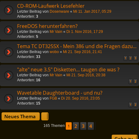
CD-ROM-Laufwerk Lesefehler
Letzter Beitrag von
Dosenware
«
Mi 11. Jan 2017, 05:29
Antworten:
3
FreeDOS herunterfahren?
Letzter Beitrag von
Mr Vain
«
Di 1. Nov 2016, 17:29
Antworten:
5
Tema TC DT325SX - Mein 386 und die Fragen dazu...
Letzter Beitrag von
wobo
«
Mi 21. Sep 2016, 21:41
Antworten:
33
1
2
3
"alte" neue 3.5" Disketten... taugen die was ?
Letzter Beitrag von
Mr Vain
«
Mi 21. Sep 2016, 20:38
Antworten:
16
1
2
Wavetable Daughterboard - und nu?
Letzter Beitrag von
FGB
«
Di 20. Sep 2016, 23:05
Antworten:
15
1
2
Neues Thema
2
3
4
1
Nächste
165 Themen
Gehe zu