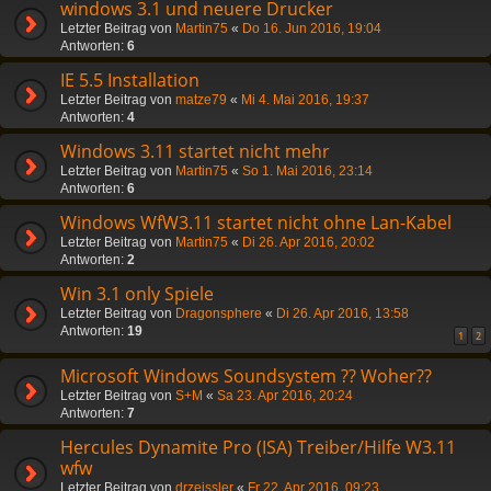
windows 3.1 und neuere Drucker
Letzter Beitrag von
Martin75
«
Do 16. Jun 2016, 19:04
Antworten:
6
IE 5.5 Installation
Letzter Beitrag von
matze79
«
Mi 4. Mai 2016, 19:37
Antworten:
4
Windows 3.11 startet nicht mehr
Letzter Beitrag von
Martin75
«
So 1. Mai 2016, 23:14
Antworten:
6
Windows WfW3.11 startet nicht ohne Lan-Kabel
Letzter Beitrag von
Martin75
«
Di 26. Apr 2016, 20:02
Antworten:
2
Win 3.1 only Spiele
Letzter Beitrag von
Dragonsphere
«
Di 26. Apr 2016, 13:58
Antworten:
19
1
2
Microsoft Windows Soundsystem ?? Woher??
Letzter Beitrag von
S+M
«
Sa 23. Apr 2016, 20:24
Antworten:
7
Hercules Dynamite Pro (ISA) Treiber/Hilfe W3.11
wfw
Letzter Beitrag von
drzeissler
«
Fr 22. Apr 2016, 09:23