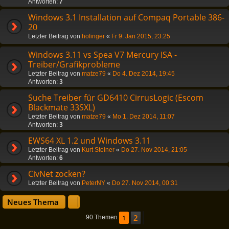
Antworten:
7
Windows 3.1 Installation auf Compaq Portable 386-
20
Letzter Beitrag von
hofinger
«
Fr 9. Jan 2015, 23:25
Windows 3.11 vs Spea V7 Mercury ISA -
Treiber/Grafikprobleme
Letzter Beitrag von
matze79
«
Do 4. Dez 2014, 19:45
Antworten:
3
Suche Treiber für GD6410 CirrusLogic (Escom
Blackmate 33SXL)
Letzter Beitrag von
matze79
«
Mo 1. Dez 2014, 11:07
Antworten:
3
EWS64 XL 1.2 und Windows 3.11
Letzter Beitrag von
Kurt Steiner
«
Do 27. Nov 2014, 21:05
Antworten:
6
CivNet zocken?
Letzter Beitrag von
PeterNY
«
Do 27. Nov 2014, 00:31
Neues Thema
2
1
Nächste
90 Themen