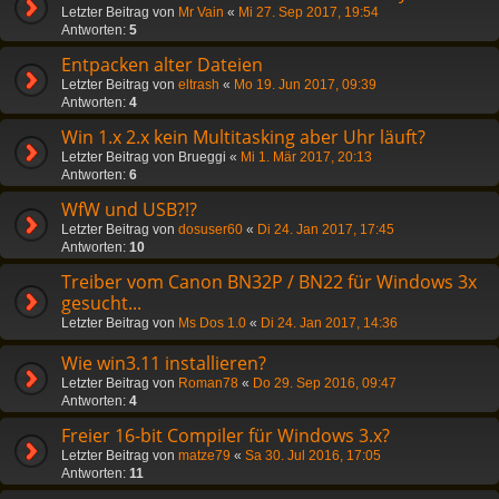
Letzter Beitrag von
Mr Vain
«
Mi 27. Sep 2017, 19:54
Antworten:
5
Entpacken alter Dateien
Letzter Beitrag von
eltrash
«
Mo 19. Jun 2017, 09:39
Antworten:
4
Win 1.x 2.x kein Multitasking aber Uhr läuft?
Letzter Beitrag von
Brueggi
«
Mi 1. Mär 2017, 20:13
Antworten:
6
WfW und USB?!?
Letzter Beitrag von
dosuser60
«
Di 24. Jan 2017, 17:45
Antworten:
10
Treiber vom Canon BN32P / BN22 für Windows 3x
gesucht...
Letzter Beitrag von
Ms Dos 1.0
«
Di 24. Jan 2017, 14:36
Wie win3.11 installieren?
Letzter Beitrag von
Roman78
«
Do 29. Sep 2016, 09:47
Antworten:
4
Freier 16-bit Compiler für Windows 3.x?
Letzter Beitrag von
matze79
«
Sa 30. Jul 2016, 17:05
Antworten:
11