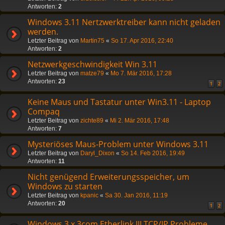
Antworten:
2
Windows 3.11 Nertzwerktreiber kann nicht geladen
werden.
Letzter Beitrag von
Martin75
«
So 17. Apr 2016, 22:40
Antworten:
2
Netzwerkgeschwindigkeit Win 3.11
Letzter Beitrag von
matze79
«
Mo 7. Mär 2016, 17:28
Antworten:
23
1
2
Keine Maus und Tastatur unter Win3.11 - Laptop
Compaq
Letzter Beitrag von
zichte89
«
Mi 2. Mär 2016, 17:48
Antworten:
7
Mysteriöses Maus-Problem unter Windows 3.11
Letzter Beitrag von
Daryl_Dixon
«
So 14. Feb 2016, 19:49
Antworten:
11
Nicht genügend Erweiterungsspeicher, um
Windows zu starten
Letzter Beitrag von
kpanic
«
Sa 30. Jan 2016, 11:19
Antworten:
20
1
2
Windows 3.x 3com Etherlink III TCP/IP Probleme