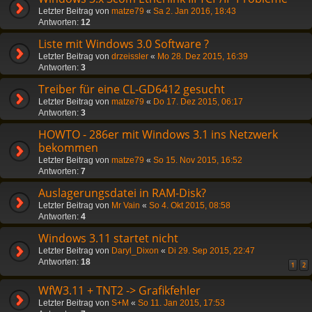
Letzter Beitrag von
matze79
«
Sa 2. Jan 2016, 18:43
Antworten:
12
Liste mit Windows 3.0 Software ?
Letzter Beitrag von
drzeissler
«
Mo 28. Dez 2015, 16:39
Antworten:
3
Treiber für eine CL-GD6412 gesucht
Letzter Beitrag von
matze79
«
Do 17. Dez 2015, 06:17
Antworten:
3
HOWTO - 286er mit Windows 3.1 ins Netzwerk
bekommen
Letzter Beitrag von
matze79
«
So 15. Nov 2015, 16:52
Antworten:
7
Auslagerungsdatei in RAM-Disk?
Letzter Beitrag von
Mr Vain
«
So 4. Okt 2015, 08:58
Antworten:
4
Windows 3.11 startet nicht
Letzter Beitrag von
Daryl_Dixon
«
Di 29. Sep 2015, 22:47
Antworten:
18
1
2
WfW3.11 + TNT2 -> Grafikfehler
Letzter Beitrag von
S+M
«
So 11. Jan 2015, 17:53