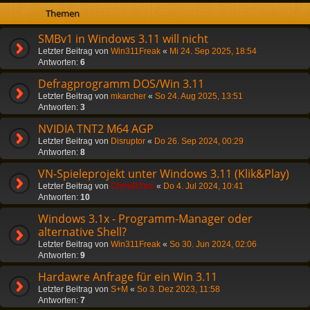
Themen
SMBv1 in Windows 3.11 will nicht
Letzter Beitrag von
Win311Freak
«
Mi 24. Sep 2025, 18:54
Antworten:
6
Defragprogramm DOS/Win 3.11
Letzter Beitrag von
mkarcher
«
So 24. Aug 2025, 13:51
Antworten:
3
NVIDIA TNT2 M64 AGP
Letzter Beitrag von
Disruptor
«
Do 26. Sep 2024, 00:29
Antworten:
8
VN-Spieleprojekt unter Windows 3.11 (Klik&Play)
Letzter Beitrag von
ChrisR3tro
«
Do 4. Jul 2024, 10:41
Antworten:
10
Windows 3.1x - Programm-Manager oder
alternative Shell?
Letzter Beitrag von
Win311Freak
«
So 30. Jun 2024, 02:06
Antworten:
9
Hardawre Anfrage für ein Win 3.11
Letzter Beitrag von
S+M
«
So 3. Dez 2023, 11:58
Antworten:
7