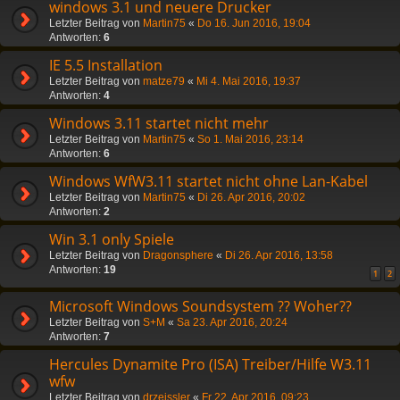
windows 3.1 und neuere Drucker
Letzter Beitrag von
Martin75
«
Do 16. Jun 2016, 19:04
Antworten:
6
IE 5.5 Installation
Letzter Beitrag von
matze79
«
Mi 4. Mai 2016, 19:37
Antworten:
4
Windows 3.11 startet nicht mehr
Letzter Beitrag von
Martin75
«
So 1. Mai 2016, 23:14
Antworten:
6
Windows WfW3.11 startet nicht ohne Lan-Kabel
Letzter Beitrag von
Martin75
«
Di 26. Apr 2016, 20:02
Antworten:
2
Win 3.1 only Spiele
Letzter Beitrag von
Dragonsphere
«
Di 26. Apr 2016, 13:58
Antworten:
19
1
2
Microsoft Windows Soundsystem ?? Woher??
Letzter Beitrag von
S+M
«
Sa 23. Apr 2016, 20:24
Antworten:
7
Hercules Dynamite Pro (ISA) Treiber/Hilfe W3.11
wfw
Letzter Beitrag von
drzeissler
«
Fr 22. Apr 2016, 09:23