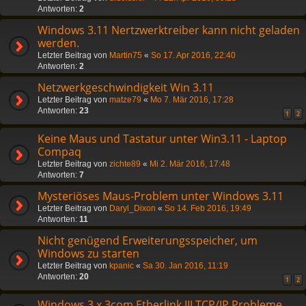
Antworten:
2
Windows 3.11 Nertzwerktreiber kann nicht geladen
werden.
Letzter Beitrag von
Martin75
«
So 17. Apr 2016, 22:40
Antworten:
2
Netzwerkgeschwindigkeit Win 3.11
Letzter Beitrag von
matze79
«
Mo 7. Mär 2016, 17:28
Antworten:
23
1
2
Keine Maus und Tastatur unter Win3.11 - Laptop
Compaq
Letzter Beitrag von
zichte89
«
Mi 2. Mär 2016, 17:48
Antworten:
7
Mysteriöses Maus-Problem unter Windows 3.11
Letzter Beitrag von
Daryl_Dixon
«
So 14. Feb 2016, 19:49
Antworten:
11
Nicht genügend Erweiterungsspeicher, um
Windows zu starten
Letzter Beitrag von
kpanic
«
Sa 30. Jan 2016, 11:19
Antworten:
20
1
2
Windows 3.x 3com Etherlink III TCP/IP Probleme