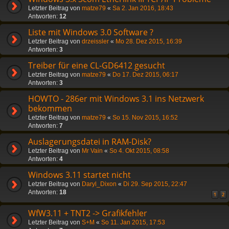
Letzter Beitrag von
matze79
«
Sa 2. Jan 2016, 18:43
Antworten:
12
Liste mit Windows 3.0 Software ?
Letzter Beitrag von
drzeissler
«
Mo 28. Dez 2015, 16:39
Antworten:
3
Treiber für eine CL-GD6412 gesucht
Letzter Beitrag von
matze79
«
Do 17. Dez 2015, 06:17
Antworten:
3
HOWTO - 286er mit Windows 3.1 ins Netzwerk
bekommen
Letzter Beitrag von
matze79
«
So 15. Nov 2015, 16:52
Antworten:
7
Auslagerungsdatei in RAM-Disk?
Letzter Beitrag von
Mr Vain
«
So 4. Okt 2015, 08:58
Antworten:
4
Windows 3.11 startet nicht
Letzter Beitrag von
Daryl_Dixon
«
Di 29. Sep 2015, 22:47
Antworten:
18
1
2
WfW3.11 + TNT2 -> Grafikfehler
Letzter Beitrag von
S+M
«
So 11. Jan 2015, 17:53