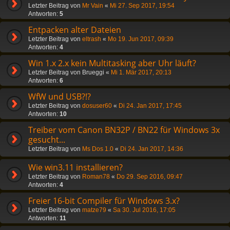
Letzter Beitrag von
Mr Vain
«
Mi 27. Sep 2017, 19:54
Antworten:
5
Entpacken alter Dateien
Letzter Beitrag von
eltrash
«
Mo 19. Jun 2017, 09:39
Antworten:
4
Win 1.x 2.x kein Multitasking aber Uhr läuft?
Letzter Beitrag von
Brueggi
«
Mi 1. Mär 2017, 20:13
Antworten:
6
WfW und USB?!?
Letzter Beitrag von
dosuser60
«
Di 24. Jan 2017, 17:45
Antworten:
10
Treiber vom Canon BN32P / BN22 für Windows 3x
gesucht...
Letzter Beitrag von
Ms Dos 1.0
«
Di 24. Jan 2017, 14:36
Wie win3.11 installieren?
Letzter Beitrag von
Roman78
«
Do 29. Sep 2016, 09:47
Antworten:
4
Freier 16-bit Compiler für Windows 3.x?
Letzter Beitrag von
matze79
«
Sa 30. Jul 2016, 17:05
Antworten:
11