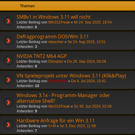
Themen
SMBv1 in Windows 3.11 will nicht
Letzter Beitrag von
Win311Freak
«
Mi 24. Sep 2025, 18:54
Antworten:
6
Defragprogramm DOS/Win 3.11
Letzter Beitrag von
mkarcher
«
So 24. Aug 2025, 13:51
Antworten:
3
NVIDIA TNT2 M64 AGP
Letzter Beitrag von
Disruptor
«
Do 26. Sep 2024, 00:29
Antworten:
8
VN-Spieleprojekt unter Windows 3.11 (Klik&Play)
Letzter Beitrag von
ChrisR3tro
«
Do 4. Jul 2024, 10:41
Antworten:
10
Windows 3.1x - Programm-Manager oder
alternative Shell?
Letzter Beitrag von
Win311Freak
«
So 30. Jun 2024, 02:06
Antworten:
9
Hardawre Anfrage für ein Win 3.11
Letzter Beitrag von
S+M
«
So 3. Dez 2023, 11:58
Antworten:
7