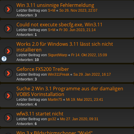
Win 3.11 unsinnige Fehlermeldung
Letzter Beitrag von
S+M
«
So 26. Nov 2023, 22:07
Antworten:
3
Could not execute sbecfg.exe, Win3.11
Letzter Beitrag von
S+M
«
Fr 30. Jun 2023, 21:14
Antworten:
1
Works 2.0 für Windows 3.11 lässt sich nicht
installieren
Letzter Beitrag von
SigurdWarp
«
Fr 14. Okt 2022, 15:09
Antworten:
10
Geforce FX5200 Treiber
Letzter Beitrag von
Win311Freak
«
Sa 29. Jan 2022, 16:17
Antworten:
3
Suche 2 Win 3.1 Programme aus der damaligen
VOBIS Vorinstallation
Letzter Beitrag von
Martin75
«
Mi 19. Mai 2021, 23:41
Antworten:
4
wfw3.11 startet nicht
Letzter Beitrag von
go32
«
Mo 27. Jan 2020, 09:31
Antworten:
6
Win 3.x Bildschirmschoner "Wald"