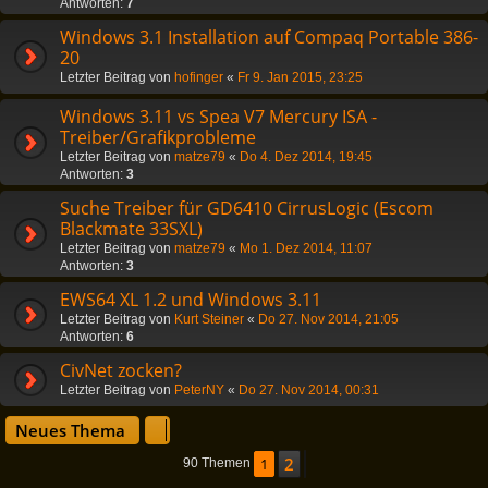
Antworten:
7
Windows 3.1 Installation auf Compaq Portable 386-
20
Letzter Beitrag von
hofinger
«
Fr 9. Jan 2015, 23:25
Windows 3.11 vs Spea V7 Mercury ISA -
Treiber/Grafikprobleme
Letzter Beitrag von
matze79
«
Do 4. Dez 2014, 19:45
Antworten:
3
Suche Treiber für GD6410 CirrusLogic (Escom
Blackmate 33SXL)
Letzter Beitrag von
matze79
«
Mo 1. Dez 2014, 11:07
Antworten:
3
EWS64 XL 1.2 und Windows 3.11
Letzter Beitrag von
Kurt Steiner
«
Do 27. Nov 2014, 21:05
Antworten:
6
CivNet zocken?
Letzter Beitrag von
PeterNY
«
Do 27. Nov 2014, 00:31
Neues Thema
2
1
Nächste
90 Themen