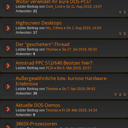
Wofür verwndet ihr eure DOS-PCs?
Letzter Beitrag von
Dark_Lord
«
So 11. Aug 2019, 13:07
Antworten:
21
1
2
Highscreen Desktops
Letzter Beitrag von
His_Cifnes
«
Do 1. Aug 2019, 14:04
Antworten:
17
1
2
Der "gescheitert"-Thread
Letzter Beitrag von
Thomas
«
Sa 27. Jul 2019, 00:33
Antworten:
9
Amstrad PPC 512/640 Besitzer hier?
Letzter Beitrag von
PCD
«
Mo 6. Mai 2019, 10:57
Außergewöhnliche bzw. kuriose Hardware-
Erlebnisse
Letzter Beitrag von
Thomas
«
So 7. Apr 2019, 09:42
Antworten:
30
1
2
3
Aktuelle DOS-Demos
Letzter Beitrag von
Thomas
«
Fr 29. Mär 2019, 14:34
Antworten:
9
386SX-Prozessoren