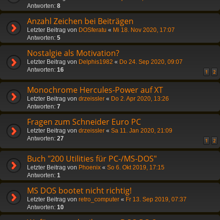
Antworten:
8
Anzahl Zeichen bei Beiträgen
Letzter Beitrag von
DOSferatu
«
Mi 18. Nov 2020, 17:07
Antworten:
5
Nostalgie als Motivation?
Letzter Beitrag von
Delphis1982
«
Do 24. Sep 2020, 09:07
Antworten:
16
1
2
Monochrome Hercules-Power auf XT
Letzter Beitrag von
drzeissler
«
Do 2. Apr 2020, 13:26
Antworten:
7
Fragen zum Schneider Euro PC
Letzter Beitrag von
drzeissler
«
Sa 11. Jan 2020, 21:09
Antworten:
27
1
2
Buch "200 Utilities für PC-/MS-DOS"
Letzter Beitrag von
Phoenix
«
So 6. Okt 2019, 17:15
Antworten:
1
MS DOS bootet nicht richtig!
Letzter Beitrag von
retro_computer
«
Fr 13. Sep 2019, 07:37
Antworten:
10