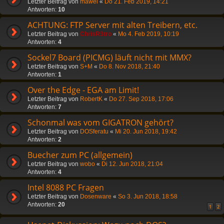
Letzter Beitrag von
mawel
«
Do 21. Feb 2019, 14:21
Antworten:
10
ACHTUNG: FTP Server mit alten Treibern, etc.
Letzter Beitrag von
ChrisR3tro
«
Mo 4. Feb 2019, 10:19
Antworten:
4
Sockel7 Board (PICMG) läuft nicht mit MMX?
Letzter Beitrag von
S+M
«
Do 8. Nov 2018, 21:40
Antworten:
1
Over the Edge - EGA am Limit!
Letzter Beitrag von
RobertK
«
Do 27. Sep 2018, 17:06
Antworten:
7
Schonmal was vom GIGATRON gehört?
Letzter Beitrag von
DOSferatu
«
Mi 20. Jun 2018, 19:42
Antworten:
2
Buecher zum PC (allgemein)
Letzter Beitrag von
wobo
«
Di 12. Jun 2018, 21:04
Antworten:
4
Intel 8088 PC Fragen
Letzter Beitrag von
Dosenware
«
So 3. Jun 2018, 18:58
Antworten:
20
1
2