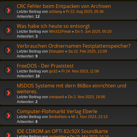
CRC Fehler beim Entpacken von Archiven
Letzter Beitrag von
schlang
«
Fr 22. Aug 2025, 05:36
Antworten:
12
Was habe ich heute so entsorgt
Letzter Beitrag von
Win311Freak
«
Do 5. Jun 2025, 00:20
Antworten:
3
Verbrauchen Ordnernamen Festplattenspeicher?
Letzter Beitrag von
Disruptor
«
Sa 22. Feb 2025, 12:09
Antworten:
9
FreeDOS - Der Praxistest
Letzter Beitrag von
go32
«
Fr 24. Nov 2023, 11:06
Antworten:
10
MSDOS Systeme mit dern 86Box einrichten und
weiteres.
Letzter Beitrag von
creopard
«
Do 2. Nov 2023, 16:06
Antworten:
2
Computer-Flohmarkt Verlag Eberle
Letzter Beitrag von
BertieKlein
«
Mi 1. Nov 2023, 23:13
Antworten:
8
IDE CDROM an OPTi 82c92X Soundkarte
Letzter Beitrag von
rockwilder
«
Do 25. Mai 2023, 14:16