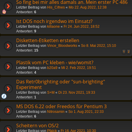
So fing bei mir alles damals an. Mein erster PC 486
Letzter Beitrag von
His_Cifnes
«
Mo 22. Aug 2022, 12:38
Antworten:
6
Ist DOS noch irgendwo im Einsatz?
Letzter Beitrag von
killaone
«
Fr 24. Jun 2022, 18:52
Antworten:
9
Disketten-Etiketten erstellen
Letzter Beitrag von
Vince_Bloodworks
«
So 8. Mai 2022, 15:10
Antworten:
15
1
2
Plastik vom PC kleben - wie/womit?
Letzter Beitrag von
b20a9
«
Mi 2. Feb 2022, 19:51
Antworten:
4
Das Retr0brighting oder "sun-brighting"
Experiment
Letzter Beitrag von
S+M
«
Di 23. Nov 2021, 19:33
Antworten:
1
MS DOS 6.22 oder Freedos für Pentium 3
Letzter Beitrag von
Nitrosamin
«
So 1. Aug 2021, 22:33
Antworten:
6
Scheitern von OS/2
Letzter Beitrag von
Pfalck
«
Fr 16. Apr 2021, 10:30