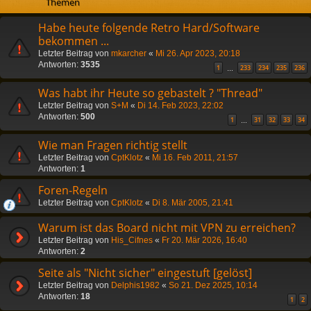
Themen
Habe heute folgende Retro Hard/Software
bekommen ...
Letzter Beitrag von
mkarcher
«
Mi 26. Apr 2023, 20:18
Antworten:
3535
1
233
234
235
236
…
Was habt ihr Heute so gebastelt ? "Thread"
Letzter Beitrag von
S+M
«
Di 14. Feb 2023, 22:02
Antworten:
500
1
31
32
33
34
…
Wie man Fragen richtig stellt
Letzter Beitrag von
CptKlotz
«
Mi 16. Feb 2011, 21:57
Antworten:
1
Foren-Regeln
Letzter Beitrag von
CptKlotz
«
Di 8. Mär 2005, 21:41
Warum ist das Board nicht mit VPN zu erreichen?
Letzter Beitrag von
His_Cifnes
«
Fr 20. Mär 2026, 16:40
Antworten:
2
Seite als "Nicht sicher" eingestuft [gelöst]
Letzter Beitrag von
Delphis1982
«
So 21. Dez 2025, 10:14
Antworten:
18
1
2