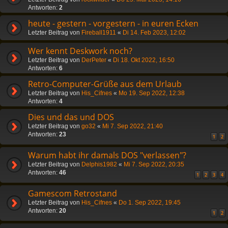
Antworten:
2
heute - gestern - vorgestern - in euren Ecken
Letzter Beitrag von
Fireball1911
«
Di 14. Feb 2023, 12:02
Wer kennt Deskwork noch?
Letzter Beitrag von
DerPeter
«
Di 18. Okt 2022, 16:50
Antworten:
6
Retro-Computer-Grüße aus dem Urlaub
Letzter Beitrag von
His_Cifnes
«
Mo 19. Sep 2022, 12:38
Antworten:
4
Dies und das und DOS
Letzter Beitrag von
go32
«
Mi 7. Sep 2022, 21:40
Antworten:
23
1
2
Warum habt ihr damals DOS "verlassen"?
Letzter Beitrag von
Delphis1982
«
Mi 7. Sep 2022, 20:35
Antworten:
46
1
2
3
4
Gamescom Retrostand
Letzter Beitrag von
His_Cifnes
«
Do 1. Sep 2022, 19:45
Antworten:
20
1
2