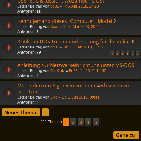
Usenet-Diskussion: Wozu noch DOS?
Letzter Beitrag von
go32
«
Fr 6. Apr 2018, 14:23
Antworten:
11
Kennt jemand dieses "Computer" Modell?
Letzter Beitrag von
Xaar
«
Do 8. Mär 2018, 20:49
Antworten:
3
Kritik am DOS-Forum und Planung für die Zukunft
Letzter Beitrag von
go32
«
Do 15. Feb 2018, 11:13
Antworten:
79
1
2
3
4
5
6
Anleitung zur Netzwerkeinrichtung unter MS-DOS
Letzter Beitrag von
CptKlotz
«
Fr 28. Jul 2017, 14:57
Antworten:
4
Methoden um Bigboxen vor dem verblassen zu
schützen
Letzter Beitrag von
Jigo
«
Do 1. Jun 2017, 09:41
Antworten:
4
Neues Thema
2
3
4
5
1
Nächste
211 Themen
Gehe zu