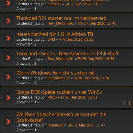
Letzter Beitrag von
matze79
«
Di 17. Nov 2020, 21:33
Antworten:
1
Thinkpad R31 startet nur im Netzbetrieb
Letzter Beitrag von
Rey_Mysterio91
«
Mo 14. Sep 2020, 15:46
neues Netzteil für 1 GHz Athlon TB
Letzter Beitrag von
S+M
«
Fr 4. Sep 2020, 09:20
Antworten:
2
Tony and Friends - New Adventures fehlerhaft
Letzter Beitrag von
Rey_Mysterio91
«
Fr 28. Aug 2020, 16:36
Antworten:
3
Wenn Windows 9x nicht starten will.
Letzter Beitrag von
blackadder-jd
«
Di 28. Jul 2020, 23:34
Antworten:
4
Einige DOS-Spiele ruckeln unter Win9x
Letzter Beitrag von
Pfalck
«
Fr 26. Jun 2020, 13:01
Antworten:
15
1
2
Welchen Speicherbereich verwendet die
Grafikkarte?
Letzter Beitrag von
ragnar-gd
«
Do 12. Mär 2020, 15:47
Antworten:
10