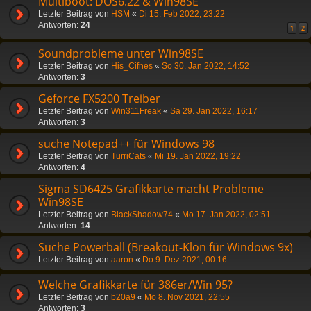
Multiboot: DOS6.22 & Win98SE
Letzter Beitrag von
HSM
«
Di 15. Feb 2022, 23:22
Antworten:
24
1
2
Soundprobleme unter Win98SE
Letzter Beitrag von
His_Cifnes
«
So 30. Jan 2022, 14:52
Antworten:
3
Geforce FX5200 Treiber
Letzter Beitrag von
Win311Freak
«
Sa 29. Jan 2022, 16:17
Antworten:
3
suche Notepad++ für Windows 98
Letzter Beitrag von
TurriCats
«
Mi 19. Jan 2022, 19:22
Antworten:
4
Sigma SD6425 Grafikkarte macht Probleme
Win98SE
Letzter Beitrag von
BlackShadow74
«
Mo 17. Jan 2022, 02:51
Antworten:
14
Suche Powerball (Breakout-Klon für Windows 9x)
Letzter Beitrag von
aaron
«
Do 9. Dez 2021, 00:16
Welche Grafikkarte für 386er/Win 95?
Letzter Beitrag von
b20a9
«
Mo 8. Nov 2021, 22:55
Antworten:
3