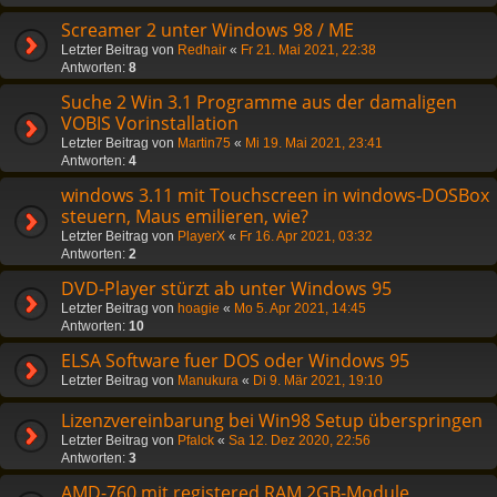
Screamer 2 unter Windows 98 / ME
Letzter Beitrag von
Redhair
«
Fr 21. Mai 2021, 22:38
Antworten:
8
Suche 2 Win 3.1 Programme aus der damaligen
VOBIS Vorinstallation
Letzter Beitrag von
Martin75
«
Mi 19. Mai 2021, 23:41
Antworten:
4
windows 3.11 mit Touchscreen in windows-DOSBox
steuern, Maus emilieren, wie?
Letzter Beitrag von
PlayerX
«
Fr 16. Apr 2021, 03:32
Antworten:
2
DVD-Player stürzt ab unter Windows 95
Letzter Beitrag von
hoagie
«
Mo 5. Apr 2021, 14:45
Antworten:
10
ELSA Software fuer DOS oder Windows 95
Letzter Beitrag von
Manukura
«
Di 9. Mär 2021, 19:10
Lizenzvereinbarung bei Win98 Setup überspringen
Letzter Beitrag von
Pfalck
«
Sa 12. Dez 2020, 22:56
Antworten:
3
AMD-760 mit registered RAM 2GB-Module