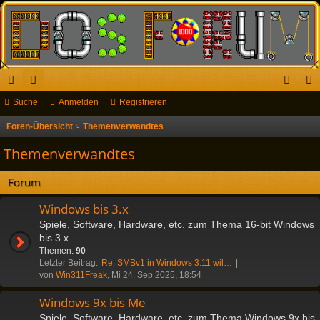
ch
Suche
or
Anmelden
Registrieren
n
eg
ne
en
m
ist
Foren-Übersicht
Themenverwandtes
S
u
llz
el
rie
Themenverwandtes
c
ug
de
re
h
Forum
riff
n
n
e
Windows bis 3.x
Spiele, Software, Hardware, etc. zum Thema 16-bit Windows
bis 3.x
Themen:
90
Letzter Beitrag:
Re: SMBv1 in Windows 3.11 wil…
von
Win311Freak
, Mi 24. Sep 2025, 18:54
Windows 9x bis Me
Spiele, Software, Hardware, etc. zum Thema Windows 9x bis