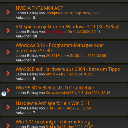
NVIDIA TNT2 M64 AGP
Letzter Beitrag von
Disruptor
«
Do 26. Sep 2024, 00:29
Antworten:
8
VN-Spieleprojekt unter Windows 3.11 (Klik&Play)
Letzter Beitrag von
ChrisR3tro
«
Do 4. Jul 2024, 10:41
Antworten:
10
Windows 3.1x - Programm-Manager oder
alternative Shell?
Letzter Beitrag von
Win311Freak
«
So 30. Jun 2024, 02:06
Antworten:
9
Win98SE auf Hardware aus 2004 - bitte um Tipps
Letzter Beitrag von
Alfons
«
Mi 7. Feb 2024, 01:21
Antworten:
5
Win 95 3Dfx BleifussFUN Grafikfehler
Letzter Beitrag von
Schwedenstahl85
«
Fr 5. Jan 2024, 13:46
Hardawre Anfrage für ein Win 3.11
Letzter Beitrag von
S+M
«
So 3. Dez 2023, 11:58
Antworten:
7
Win 3.11 unsinnige Fehlermeldung
Letzter Beitrag von
S+M
«
So 26. Nov 2023, 22:07