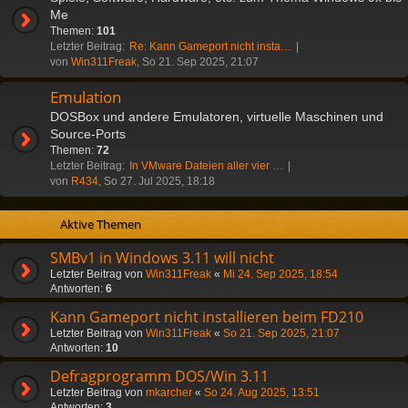
Me
Themen:
101
Letzter Beitrag:
Re: Kann Gameport nicht insta…
von
Win311Freak
, So 21. Sep 2025, 21:07
Emulation
DOSBox und andere Emulatoren, virtuelle Maschinen und
Source-Ports
Themen:
72
Letzter Beitrag:
In VMware Dateien aller vier …
von
R434
, So 27. Jul 2025, 18:18
Aktive Themen
SMBv1 in Windows 3.11 will nicht
Letzter Beitrag von
Win311Freak
«
Mi 24. Sep 2025, 18:54
Antworten:
6
Kann Gameport nicht installieren beim FD210
Letzter Beitrag von
Win311Freak
«
So 21. Sep 2025, 21:07
Antworten:
10
Defragprogramm DOS/Win 3.11
Letzter Beitrag von
mkarcher
«
So 24. Aug 2025, 13:51
Antworten:
3