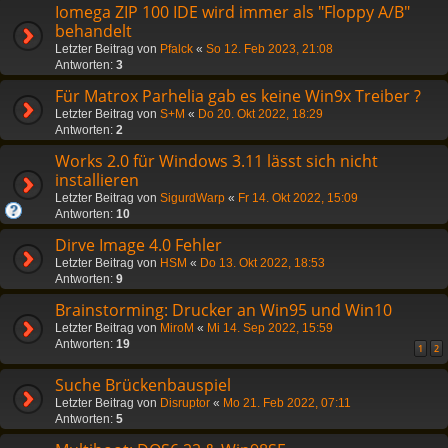
Iomega ZIP 100 IDE wird immer als "Floppy A/B"
behandelt
Letzter Beitrag von
Pfalck
«
So 12. Feb 2023, 21:08
Antworten:
3
Für Matrox Parhelia gab es keine Win9x Treiber ?
Letzter Beitrag von
S+M
«
Do 20. Okt 2022, 18:29
Antworten:
2
Works 2.0 für Windows 3.11 lässt sich nicht
installieren
Letzter Beitrag von
SigurdWarp
«
Fr 14. Okt 2022, 15:09
Antworten:
10
Dirve Image 4.0 Fehler
Letzter Beitrag von
HSM
«
Do 13. Okt 2022, 18:53
Antworten:
9
Brainstorming: Drucker an Win95 und Win10
Letzter Beitrag von
MiroM
«
Mi 14. Sep 2022, 15:59
Antworten:
19
1
2
Suche Brückenbauspiel
Letzter Beitrag von
Disruptor
«
Mo 21. Feb 2022, 07:11
Antworten:
5