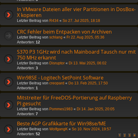
In VMware Dateien aller vier Partitionen in DosBox-
X kopieren
Letzter Beitrag von
R434
«
So 27. Jul 2025, 18:18
CRC Fehler beim Entpacken von Archiven
Letzter Beitrag von
schlang
«
Fr 22. Aug 2025, 05:36
Antworten:
12
S370 P3 1GHz wird nach Mainboard Tausch nur mit
750 MHz erkannt
Letzter Beitrag von
Disruptor
«
Di 13. Mai 2025, 06:02
Antworten:
3
Win98SE - Logitech SetPoint Software
Letzter Beitrag von
creopard
«
Do 13. Feb 2025, 17:50
Antworten:
1
Mitstreiter für FreeDOS-Portierung auf Raspberry
PI gesucht
Letzter Beitrag von
Pommes1983
«
Di 14. Jan 2025, 20:05
Antworten:
7
Beste AGP Grafikkarte für Win98se/ME
Letzter Beitrag von
WolfgangK
«
So 10. Nov 2024, 19:57
Antworten:
52
1
2
3
4