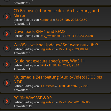
Antworten:
3
CD Bremse (cd-bremse.de) - Archivierung und
Mirror
Letzter Beitrag von
Kordanor
«
Sa 25. Nov 2023, 02:50
Antworten:
6
Downloads KFM1 und KFM2
Letzter Beitrag von
Rey_Mysterio91
«
Fr 6. Okt 2023, 23:38
Win95c - welche Updates/ Software nutzt ihr?
Letzter Beitrag von
unglaublich
«
Mi 9. Aug 2023, 08:14
Antworten:
6
Could not execute sbecfg.exe, Win3.11
Letzter Beitrag von
S+M
«
Fr 30. Jun 2023, 21:14
Antworten:
1
Multimedia Bearbeitung (Audio/Video) [DOS bis
NT4]
Letzter Beitrag von
His_Cifnes
«
Di 28. Mär 2023, 22:25
Antworten:
5
PC für Win98SE & XP
Letzter Beitrag von
unglaublich
«
Mi 22. Mär 2023, 09:05
Antworten:
11