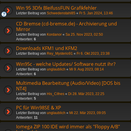
Win 95 3Dfx BleifussFUN Grafikfehler
Letzter Beitrag von
Schwedenstahl85
«
Fr 5. Jan 2024, 13:46
CD Bremse (cd-bremse.de) - Archivierung und
Mirror
Letzter Beitrag von
Kordanor
«
Sa 25. Nov 2023, 02:50
Antworten:
6
Downloads KFM1 und KFM2
Letzter Beitrag von
Rey_Mysterio91
«
Fr 6. Okt 2023, 23:38
Win95c - welche Updates/ Software nutzt ihr?
Letzter Beitrag von
unglaublich
«
Mi 9. Aug 2023, 08:14
Antworten:
6
Multimedia Bearbeitung (Audio/Video) [DOS bis
NT4]
Letzter Beitrag von
His_Cifnes
«
Di 28. Mär 2023, 22:25
Antworten:
5
PC für Win98SE & XP
Letzter Beitrag von
unglaublich
«
Mi 22. Mär 2023, 09:05
Antworten:
11
Iomega ZIP 100 IDE wird immer als "Floppy A/B"