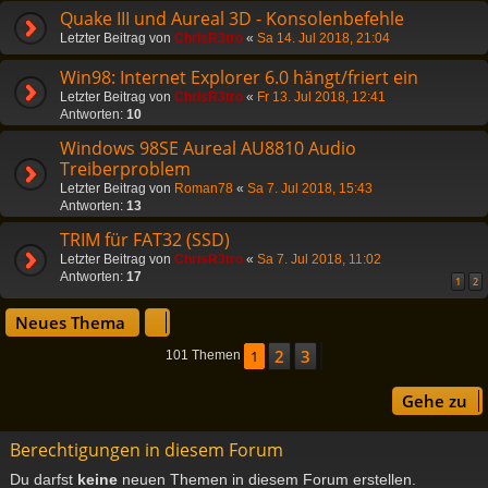
Quake III und Aureal 3D - Konsolenbefehle
Letzter Beitrag von
ChrisR3tro
«
Sa 14. Jul 2018, 21:04
Win98: Internet Explorer 6.0 hängt/friert ein
Letzter Beitrag von
ChrisR3tro
«
Fr 13. Jul 2018, 12:41
Antworten:
10
Windows 98SE Aureal AU8810 Audio
Treiberproblem
Letzter Beitrag von
Roman78
«
Sa 7. Jul 2018, 15:43
Antworten:
13
TRIM für FAT32 (SSD)
Letzter Beitrag von
ChrisR3tro
«
Sa 7. Jul 2018, 11:02
Antworten:
17
1
2
Neues Thema
2
3
1
Nächste
101 Themen
Gehe zu
Berechtigungen in diesem Forum
Du darfst
keine
neuen Themen in diesem Forum erstellen.