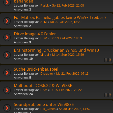
behandelt
Letzter Beitrag von
Pfalck
«
So 12. Feb 2023, 21:08
Antworten:
3
Für Matrox Parhelia gab es keine Win9x Treiber ?
Letzter Beitrag von
S+M
«
Do 20. Okt 2022, 18:29
Antworten:
2
Dirve Image 4.0 Fehler
Letzter Beitrag von
HSM
«
Do 13. Okt 2022, 18:53
Antworten:
9
Brainstorming: Drucker an Win95 und Win10
Letzter Beitrag von
MiroM
«
Mi 14. Sep 2022, 15:59
Antworten:
19
1
2
Suche Brückenbauspiel
Letzter Beitrag von
Disruptor
«
Mo 21. Feb 2022, 07:11
Antworten:
5
Multiboot: DOS6.22 & Win98SE
Letzter Beitrag von
HSM
«
Di 15. Feb 2022, 23:22
Antworten:
24
1
2
Soundprobleme unter Win98SE
Letzter Beitrag von
His_Cifnes
«
So 30. Jan 2022, 14:52
Antworten:
3