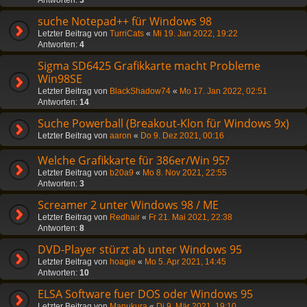
suche Notepad++ für Windows 98
Letzter Beitrag von
TurriCats
«
Mi 19. Jan 2022, 19:22
Antworten:
4
Sigma SD6425 Grafikkarte macht Probleme
Win98SE
Letzter Beitrag von
BlackShadow74
«
Mo 17. Jan 2022, 02:51
Antworten:
14
Suche Powerball (Breakout-Klon für Windows 9x)
Letzter Beitrag von
aaron
«
Do 9. Dez 2021, 00:16
Welche Grafikkarte für 386er/Win 95?
Letzter Beitrag von
b20a9
«
Mo 8. Nov 2021, 22:55
Antworten:
3
Screamer 2 unter Windows 98 / ME
Letzter Beitrag von
Redhair
«
Fr 21. Mai 2021, 22:38
Antworten:
8
DVD-Player stürzt ab unter Windows 95
Letzter Beitrag von
hoagie
«
Mo 5. Apr 2021, 14:45
Antworten:
10
ELSA Software fuer DOS oder Windows 95
Letzter Beitrag von
Manukura
«
Di 9. Mär 2021, 19:10