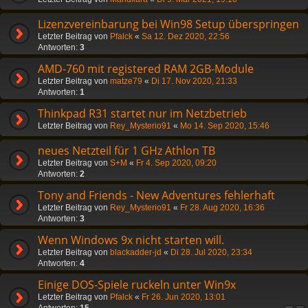
Lizenzvereinbarung bei Win98 Setup überspringen
Letzter Beitrag von
Pfalck
«
Sa 12. Dez 2020, 22:56
Antworten:
3
AMD-760 mit registered RAM 2GB-Module
Letzter Beitrag von
matze79
«
Di 17. Nov 2020, 21:33
Antworten:
1
Thinkpad R31 startet nur im Netzbetrieb
Letzter Beitrag von
Rey_Mysterio91
«
Mo 14. Sep 2020, 15:46
neues Netzteil für 1 GHz Athlon TB
Letzter Beitrag von
S+M
«
Fr 4. Sep 2020, 09:20
Antworten:
2
Tony and Friends - New Adventures fehlerhaft
Letzter Beitrag von
Rey_Mysterio91
«
Fr 28. Aug 2020, 16:36
Antworten:
3
Wenn Windows 9x nicht starten will.
Letzter Beitrag von
blackadder-jd
«
Di 28. Jul 2020, 23:34
Antworten:
4
Einige DOS-Spiele ruckeln unter Win9x
Letzter Beitrag von
Pfalck
«
Fr 26. Jun 2020, 13:01
Antworten:
15