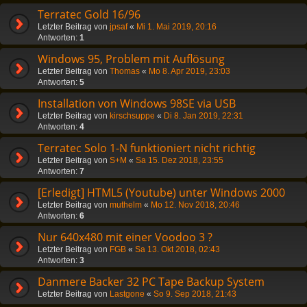
Terratec Gold 16/96
Letzter Beitrag von
jpsaf
«
Mi 1. Mai 2019, 20:16
Antworten:
1
Windows 95, Problem mit Auflösung
Letzter Beitrag von
Thomas
«
Mo 8. Apr 2019, 23:03
Antworten:
5
Installation von Windows 98SE via USB
Letzter Beitrag von
kirschsuppe
«
Di 8. Jan 2019, 22:31
Antworten:
4
Terratec Solo 1-N funktioniert nicht richtig
Letzter Beitrag von
S+M
«
Sa 15. Dez 2018, 23:55
Antworten:
7
[Erledigt] HTML5 (Youtube) unter Windows 2000
Letzter Beitrag von
muthelm
«
Mo 12. Nov 2018, 20:46
Antworten:
6
Nur 640x480 mit einer Voodoo 3 ?
Letzter Beitrag von
FGB
«
Sa 13. Okt 2018, 02:43
Antworten:
3
Danmere Backer 32 PC Tape Backup System
Letzter Beitrag von
Lastgone
«
So 9. Sep 2018, 21:43