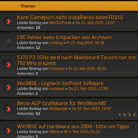
Themen
Kann Gameport nicht installieren beim FD210
Letzter Beitrag von
Win311Freak
«
So 21. Sep 2025, 21:07
Antworten:
10
CRC Fehler beim Entpacken von Archiven
Letzter Beitrag von
schlang
«
Fr 22. Aug 2025, 05:36
Antworten:
12
S370 P3 1GHz wird nach Mainboard Tausch nur mit
750 MHz erkannt
Letzter Beitrag von
Disruptor
«
Di 13. Mai 2025, 06:02
Antworten:
3
Win98SE - Logitech SetPoint Software
Letzter Beitrag von
creopard
«
Do 13. Feb 2025, 17:50
Antworten:
1
Beste AGP Grafikkarte für Win98se/ME
Letzter Beitrag von
WolfgangK
«
So 10. Nov 2024, 19:57
Antworten:
52
1
2
3
4
Win98SE auf Hardware aus 2004 - bitte um Tipps
Letzter Beitrag von
Alfons
«
Mi 7. Feb 2024, 01:21
Antworten:
5