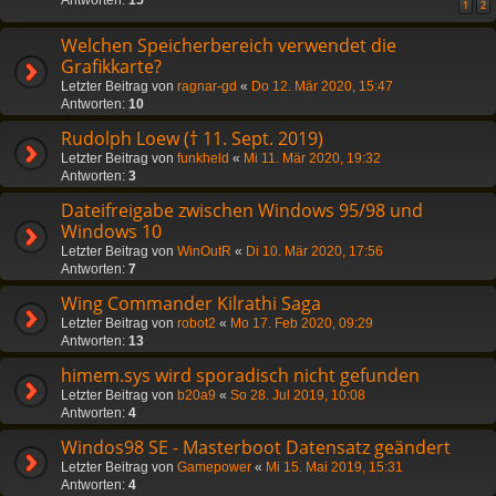
1
2
Welchen Speicherbereich verwendet die
Grafikkarte?
Letzter Beitrag von
ragnar-gd
«
Do 12. Mär 2020, 15:47
Antworten:
10
Rudolph Loew († 11. Sept. 2019)
Letzter Beitrag von
funkheld
«
Mi 11. Mär 2020, 19:32
Antworten:
3
Dateifreigabe zwischen Windows 95/98 und
Windows 10
Letzter Beitrag von
WinOutR
«
Di 10. Mär 2020, 17:56
Antworten:
7
Wing Commander Kilrathi Saga
Letzter Beitrag von
robot2
«
Mo 17. Feb 2020, 09:29
Antworten:
13
himem.sys wird sporadisch nicht gefunden
Letzter Beitrag von
b20a9
«
So 28. Jul 2019, 10:08
Antworten:
4
Windos98 SE - Masterboot Datensatz geändert
Letzter Beitrag von
Gamepower
«
Mi 15. Mai 2019, 15:31
Antworten:
4