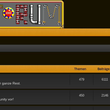
Themen
Beiträge
479
6111
r ganze Rest.
450
2146
nity vor!