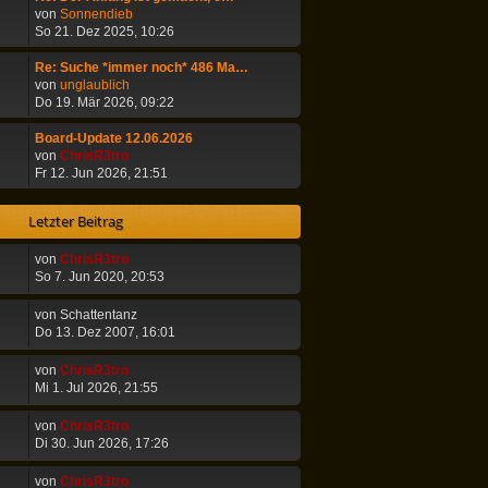
B
s
N
von
Sonnendieb
e
t
e
So 21. Dez 2025, 10:26
i
e
u
t
r
e
Re: Suche *immer noch* 486 Ma…
r
B
s
N
von
unglaublich
a
e
t
e
Do 19. Mär 2026, 09:22
g
i
e
u
t
r
e
Board-Update 12.06.2026
r
B
s
N
von
ChrisR3tro
a
e
t
e
Fr 12. Jun 2026, 21:51
g
i
e
u
t
r
e
Letzter Beitrag
r
B
s
a
e
t
g
i
von
ChrisR3tro
e
t
So 7. Jun 2020, 20:53
r
r
B
a
e
von
Schattentanz
g
i
Do 13. Dez 2007, 16:01
t
r
von
ChrisR3tro
a
Mi 1. Jul 2026, 21:55
g
von
ChrisR3tro
Di 30. Jun 2026, 17:26
von
ChrisR3tro