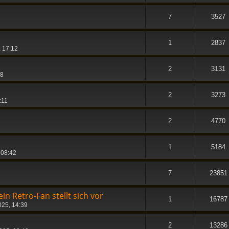
7
3527
1
2837
, 17:12
2
3131
08
2
3273
:11
2
4770
1
5184
 08:42
7
23851
in Retro-Fan stellt sich vor
1
16787
025, 14:39
2
13286