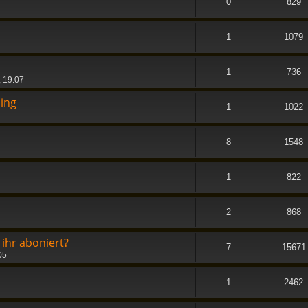
0
829
1
1079
1
736
, 19:07
ing
1
1022
8
1548
1
822
2
868
ihr aboniert?
7
15671
05
1
2462