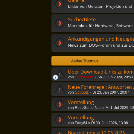
Bilder von Geräten, Projekten und
Suche/Biete
Marktplatz für Hardware, Software
Ankündigungen und Neuigke
News zum DOS-Forum und zur D
Aktive Themen
Über Download-Links zu kom
von
ChrisR3tro
»
So 7. Jun 2020, 20:53
Neue Forenregel: Antworten a
von
CptKlotz
»
Di 23. Jan 2007, 20:07
Vorstellung
von
RetroGamerNeu
»
Mi 1. Jul 2026, 1
Vorstellung
von
Eddy64
»
Di 30. Jun 2026, 13:08
Board-Update 12.06.2026