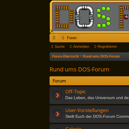
Foren
ch
Suche
Anmelden
Registrieren
ne
Foren-Übersicht
Rund ums DOS-Forum
llz
Rund ums DOS-Forum
ug
Forum
riff
Off-Topic
Das Leben, das Universum und de
User-Vorstellungen
Stellt Euch der DOS-Forum Commu
Galerie