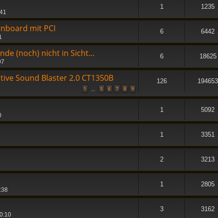
1
1235
:41
nboard mit PCI
6
6442
1
de (noch) nicht in Sicht...
6
18625
07
ative Sound Blaster 2.0 CT1350B
126
194653
1
5
6
7
8
9
…
1
5092
0
1
3351
2
3213
1
2805
:38
3
3162
0:10