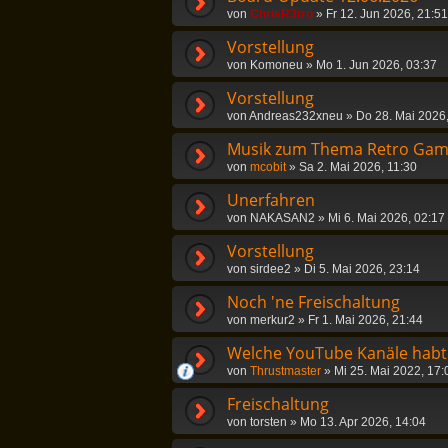
von
ChrisR3tro
»
Fr 12. Jun 2026, 21:51
Vorstellung
von
Komoneu
»
Mo 1. Jun 2026, 03:37
Vorstellung
von
Andreas232xneu
»
Do 28. Mai 2026
Musik zum Thema Retro Gam
von
mcobit
»
Sa 2. Mai 2026, 11:30
Unerfahren
von
NAKASAN2
»
Mi 6. Mai 2026, 02:17
Vorstellung
von
sirdee2
»
Di 5. Mai 2026, 23:14
Noch 'ne Freischaltung
von
merkur2
»
Fr 1. Mai 2026, 21:44
Welche YouTube Kanäle habt 
von
Thrustmaster
»
Mi 25. Mai 2022, 17:
Freischaltung
von
torsten
»
Mo 13. Apr 2026, 14:04