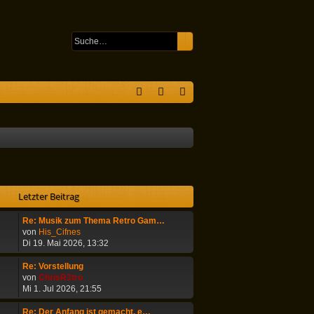
Suche
Erweiterte Suche
S
F
n
eg
A
m
ist
Q
el
rie
de
re
Letzter Beitrag
n
n
Re: Musik zum Thema Retro Gam…
N
von
His_Cifnes
e
Di 19. Mai 2026, 13:32
u
e
Re: Vorstellung
s
N
von
ChrisR3tro
t
e
Mi 1. Jul 2026, 21:55
e
u
r
e
Re: Der Anfang ist gemacht, e…