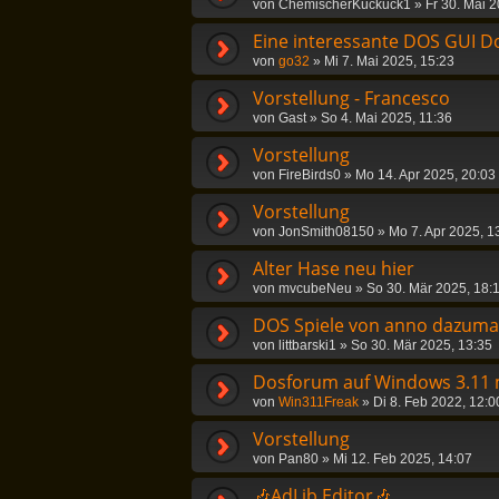
von
ChemischerKuckuck1
»
Fr 30. Mai 
Eine interessante DOS GUI D
von
go32
»
Mi 7. Mai 2025, 15:23
Vorstellung - Francesco
von
Gast
»
So 4. Mai 2025, 11:36
Vorstellung
von
FireBirds0
»
Mo 14. Apr 2025, 20:03
Vorstellung
von
JonSmith08150
»
Mo 7. Apr 2025, 1
Alter Hase neu hier
von
mvcubeNeu
»
So 30. Mär 2025, 18:
DOS Spiele von anno dazuma
von
littbarski1
»
So 30. Mär 2025, 13:35
Dosforum auf Windows 3.11 m
von
Win311Freak
»
Di 8. Feb 2022, 12:0
Vorstellung
von
Pan80
»
Mi 12. Feb 2025, 14:07
🎶AdLib Editor🎶