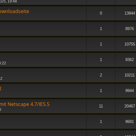
2025, 19:48
ownloadseite
0
13844
1
8976
1
10755
1
9362
3:22
2
10211
12
l
1
9944
it Netscape 4.7/IE5.5
11
20467
0
1
8681