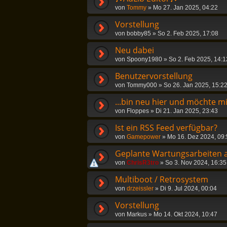
von
Tommy
»
Mo 27. Jan 2025, 04:22
Vorstellung
von
bobby85
»
So 2. Feb 2025, 17:08
Neu dabei
von
Spoony1980
»
So 2. Feb 2025, 14:1
Benutzervorstellung
von
Tommy000
»
So 26. Jan 2025, 15:2
...bin neu hier und möchte mi
von
Floppes
»
Di 21. Jan 2025, 23:43
Ist ein RSS Feed verfügbar?
von
Gamepower
»
Mo 16. Dez 2024, 09
Geplante Wartungsarbeiten a
von
ChrisR3tro
»
So 3. Nov 2024, 16:35
Multiboot / Retrosystem
von
drzeissler
»
Di 9. Jul 2024, 00:04
Vorstellung
von
Markus
»
Mo 14. Okt 2024, 10:47