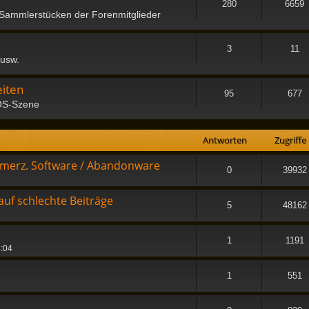
280
6659
 Sammlerstücken der Forenmitglieder
3
11
 usw.
iten
95
677
OS-Szene
Antworten
Zugriffe
merz. Software / Abandonware
0
39932
uf schlechte Beiträge
5
48162
1
1191
8:04
1
551