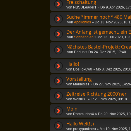
Freischaltung
von
NBSDLeader1
»
Do 9. Apr 2026, 17
Suche *immer noch* 486 Mai
von
Apollonios
»
Do 13. Nov 2025, 18:1
Der Anfang ist gemacht, ein En
von
Sonnendieb
»
Mo 13. Jul 2020, 13:
Nächstes Bastel-Projekt: Cre
von
Darius
»
Do 24. Dez 2015, 17:40
Hallo!
von
DosFox0w0
»
Mo 8. Dez 2025, 20:3
Vorstellung
von
Marilesis1
»
Do 27. Nov 2025, 14:26
Zeitreise Richtung 2000'ner
von
Wolfiii81
»
Fr 21. Nov 2025, 09:18
Moin
von
RommudohX
»
Do 20. Nov 2025, 19
Hallo Welt! ;)
von
proxypunkneu
»
Mo 10. Nov 2025, 1