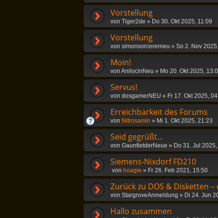
Vorstellung
von
Tiger2de
»
Do 30. Okt 2025, 11:09
Vorstellung
von
simonsorcererneu
»
So 2. Nov 2025
Moin!
von
AnilocinNeu
»
Mo 20. Okt 2025, 13:
Servus!
von
dosgamerNEU
»
Fr 17. Okt 2025, 04
Erreichbarkeit des Forums
von
Nitrosamin
»
Mi 1. Okt 2025, 21:23
Seid gegrüßt...
von
GauntletderNeue
»
Do 31. Jul 2025,
Siemens-Nixdorf FD210
von
hoagie
»
Fr 26. Feb 2021, 15:50
Zurück zu DOS & Disketten – e
von
StargroveAnmeldung
»
Di 24. Jun 2
Hallo zusammen