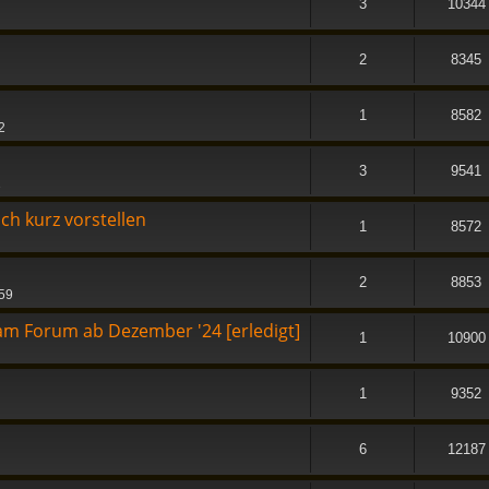
3
10344
2
8345
1
8582
2
3
9541
2
ch kurz vorstellen
1
8572
2
8853
:59
m Forum ab Dezember '24 [erledigt]
1
10900
1
9352
6
12187