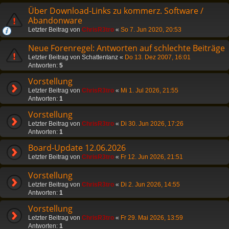
Über Download-Links zu kommerz. Software /
Abandonware
Letzter Beitrag von
ChrisR3tro
«
So 7. Jun 2020, 20:53
Neue Forenregel: Antworten auf schlechte Beiträge
Letzter Beitrag von
Schattentanz
«
Do 13. Dez 2007, 16:01
Antworten:
5
Vorstellung
Letzter Beitrag von
ChrisR3tro
«
Mi 1. Jul 2026, 21:55
Antworten:
1
Vorstellung
Letzter Beitrag von
ChrisR3tro
«
Di 30. Jun 2026, 17:26
Antworten:
1
Board-Update 12.06.2026
Letzter Beitrag von
ChrisR3tro
«
Fr 12. Jun 2026, 21:51
Vorstellung
Letzter Beitrag von
ChrisR3tro
«
Di 2. Jun 2026, 14:55
Antworten:
1
Vorstellung
Letzter Beitrag von
ChrisR3tro
«
Fr 29. Mai 2026, 13:59
Antworten:
1