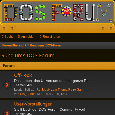
ch
Suche
or
Anmelden
Registrieren
n
eg
ne
en
m
ist
Foren-Übersicht
Rund ums DOS-Forum
S
u
llz
el
rie
Rund ums DOS-Forum
c
ug
de
re
h
Forum
riff
n
n
e
Off-Topic
Das Leben, das Universum und der ganze Rest.
Themen:
479
Letzter Beitrag:
Re: Musik zum Thema Retro Gam…
von
His_Cifnes
, Di 19. Mai 2026, 13:32
User-Vorstellungen
Stellt Euch der DOS-Forum Community vor!
Themen:
450