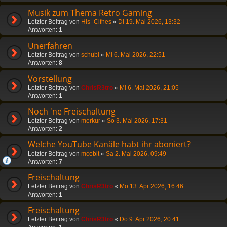
Musik zum Thema Retro Gaming
Letzter Beitrag von
His_Cifnes
«
Di 19. Mai 2026, 13:32
Antworten:
1
Unerfahren
Letzter Beitrag von
schubl
«
Mi 6. Mai 2026, 22:51
Antworten:
8
Vorstellung
Letzter Beitrag von
ChrisR3tro
«
Mi 6. Mai 2026, 21:05
Antworten:
1
Noch 'ne Freischaltung
Letzter Beitrag von
merkur
«
So 3. Mai 2026, 17:31
Antworten:
2
Welche YouTube Kanäle habt ihr aboniert?
Letzter Beitrag von
mcobit
«
Sa 2. Mai 2026, 09:49
Antworten:
7
Freischaltung
Letzter Beitrag von
ChrisR3tro
«
Mo 13. Apr 2026, 16:46
Antworten:
1
Freischaltung
Letzter Beitrag von
ChrisR3tro
«
Do 9. Apr 2026, 20:41