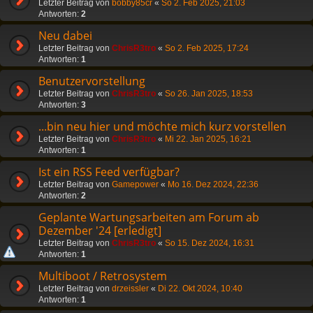
Letzter Beitrag von
bobby85cr
«
So 2. Feb 2025, 21:03
Antworten:
2
Neu dabei
Letzter Beitrag von
ChrisR3tro
«
So 2. Feb 2025, 17:24
Antworten:
1
Benutzervorstellung
Letzter Beitrag von
ChrisR3tro
«
So 26. Jan 2025, 18:53
Antworten:
3
...bin neu hier und möchte mich kurz vorstellen
Letzter Beitrag von
ChrisR3tro
«
Mi 22. Jan 2025, 16:21
Antworten:
1
Ist ein RSS Feed verfügbar?
Letzter Beitrag von
Gamepower
«
Mo 16. Dez 2024, 22:36
Antworten:
2
Geplante Wartungsarbeiten am Forum ab
Dezember '24 [erledigt]
Letzter Beitrag von
ChrisR3tro
«
So 15. Dez 2024, 16:31
Antworten:
1
Multiboot / Retrosystem
Letzter Beitrag von
drzeissler
«
Di 22. Okt 2024, 10:40
Antworten:
1