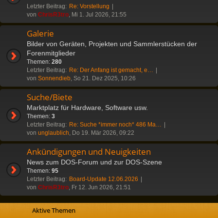
Letzter Beitrag:
Re: Vorstellung
von
ChrisR3tro
, Mi 1. Jul 2026, 21:55
Galerie
Bilder von Geräten, Projekten und Sammlerstücken der
Forenmitglieder
Themen:
280
Letzter Beitrag:
Re: Der Anfang ist gemacht, e…
von
Sonnendieb
, So 21. Dez 2025, 10:26
Suche/Biete
Marktplatz für Hardware, Software usw.
Themen:
3
Letzter Beitrag:
Re: Suche *immer noch* 486 Ma…
von
unglaublich
, Do 19. Mär 2026, 09:22
Ankündigungen und Neuigkeiten
News zum DOS-Forum und zur DOS-Szene
Themen:
95
Letzter Beitrag:
Board-Update 12.06.2026
von
ChrisR3tro
, Fr 12. Jun 2026, 21:51
Aktive Themen