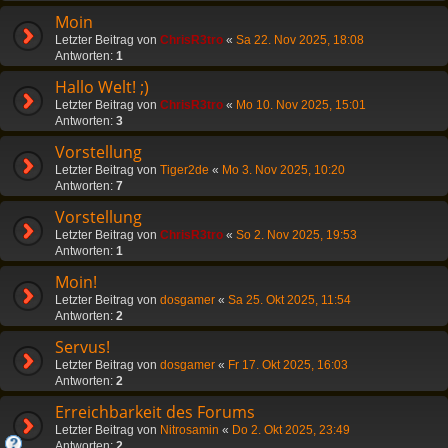
Moin
Letzter Beitrag von
ChrisR3tro
«
Sa 22. Nov 2025, 18:08
Antworten:
1
Hallo Welt! ;)
Letzter Beitrag von
ChrisR3tro
«
Mo 10. Nov 2025, 15:01
Antworten:
3
Vorstellung
Letzter Beitrag von
Tiger2de
«
Mo 3. Nov 2025, 10:20
Antworten:
7
Vorstellung
Letzter Beitrag von
ChrisR3tro
«
So 2. Nov 2025, 19:53
Antworten:
1
Moin!
Letzter Beitrag von
dosgamer
«
Sa 25. Okt 2025, 11:54
Antworten:
2
Servus!
Letzter Beitrag von
dosgamer
«
Fr 17. Okt 2025, 16:03
Antworten:
2
Erreichbarkeit des Forums
Letzter Beitrag von
Nitrosamin
«
Do 2. Okt 2025, 23:49
Antworten:
2