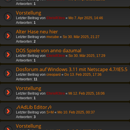
Antworten:
1
Vorstellung
Letzter Beitrag von
ChrisR3tro
«
Mo 7. Apr 2025, 14:46
Antworten:
1
Alter Hase neu hier
Letzter Beitrag von
mvcube
«
So 30. Mär 2025, 21:27
Antworten:
2
DOS Spiele von anno dazumal
Letzter Beitrag von
ChrisR3tro
«
So 30. Mär 2025, 17:29
Antworten:
1
Dosforum auf Windows 3.11 mit Netscape 4.7/IE5.5
Letzter Beitrag von
creopard
«
Do 13. Feb 2025, 17:36
Antworten:
11
Vorstellung
Letzter Beitrag von
ChrisR3tro
«
Mi 12. Feb 2025, 16:06
Antworten:
1
🎶AdLib Editor🎶
Letzter Beitrag von
S+M
«
Mo 10. Feb 2025, 00:37
Antworten:
3
Vorstellung