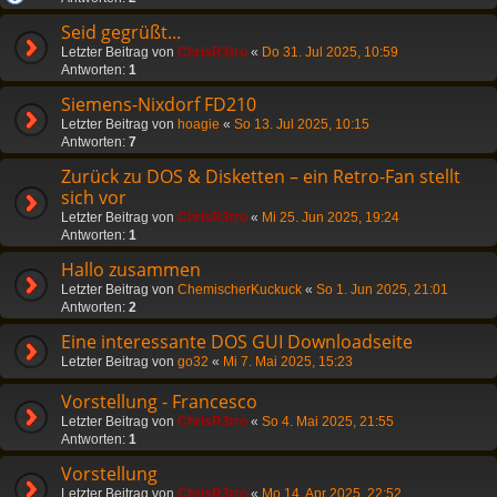
Seid gegrüßt...
Letzter Beitrag von
ChrisR3tro
«
Do 31. Jul 2025, 10:59
Antworten:
1
Siemens-Nixdorf FD210
Letzter Beitrag von
hoagie
«
So 13. Jul 2025, 10:15
Antworten:
7
Zurück zu DOS & Disketten – ein Retro-Fan stellt
sich vor
Letzter Beitrag von
ChrisR3tro
«
Mi 25. Jun 2025, 19:24
Antworten:
1
Hallo zusammen
Letzter Beitrag von
ChemischerKuckuck
«
So 1. Jun 2025, 21:01
Antworten:
2
Eine interessante DOS GUI Downloadseite
Letzter Beitrag von
go32
«
Mi 7. Mai 2025, 15:23
Vorstellung - Francesco
Letzter Beitrag von
ChrisR3tro
«
So 4. Mai 2025, 21:55
Antworten:
1
Vorstellung
Letzter Beitrag von
ChrisR3tro
«
Mo 14. Apr 2025, 22:52