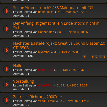
Antworten:
1
Suche *immer noch* 486 Mainboard mit PCI
Letzter Beitrag von
unglaublich
«
Do 19. Mär 2026, 09:22
Antworten:
6
Der Anfang ist gemacht, ein Ende (noch) nicht in
Sicht...
Letzter Beitrag von
Sonnendieb
«
So 21. Dez 2025, 10:26
Antworten:
6
Nächstes Bastel-Projekt: Creative Sound Blaster 2.0
CT1350B
Letzter Beitrag von
mkarcher
«
Mi 17. Dez 2025, 00:15
Antworten:
126
1
6
7
8
9
…
Hallo!
Letzter Beitrag von
ChrisR3tro
«
Di 9. Dez 2025, 19:37
Antworten:
1
Vorstellung
Letzter Beitrag von
ChrisR3tro
«
Do 27. Nov 2025, 15:54
Antworten:
1
Zeitreise Richtung 2000'ner
Letzter Beitrag von
Win311Freak
«
So 23. Nov 2025, 17:28
Antworten:
2