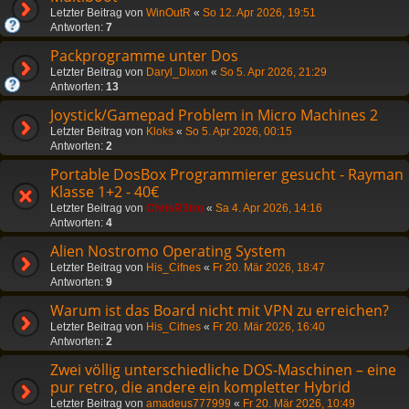
Letzter Beitrag von
WinOutR
«
So 12. Apr 2026, 19:51
Antworten:
7
Packprogramme unter Dos
Letzter Beitrag von
Daryl_Dixon
«
So 5. Apr 2026, 21:29
Antworten:
13
Joystick/Gamepad Problem in Micro Machines 2
Letzter Beitrag von
Kloks
«
So 5. Apr 2026, 00:15
Antworten:
2
Portable DosBox Programmierer gesucht - Rayman
Klasse 1+2 - 40€
Letzter Beitrag von
ChrisR3tro
«
Sa 4. Apr 2026, 14:16
Antworten:
4
Alien Nostromo Operating System
Letzter Beitrag von
His_Cifnes
«
Fr 20. Mär 2026, 18:47
Antworten:
9
Warum ist das Board nicht mit VPN zu erreichen?
Letzter Beitrag von
His_Cifnes
«
Fr 20. Mär 2026, 16:40
Antworten:
2
Zwei völlig unterschiedliche DOS‑Maschinen – eine
pur retro, die andere ein kompletter Hybrid
Letzter Beitrag von
amadeus777999
«
Fr 20. Mär 2026, 10:49