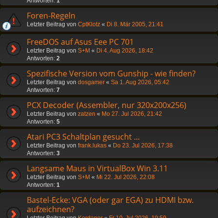
Antworten:
1
Foren-Regeln
Letzter Beitrag von
CptKlotz
«
Di 8. Mär 2005, 21:41
FreeDOS auf Asus Eee PC 701
Letzter Beitrag von
S+M
«
Di 4. Aug 2026, 18:42
Antworten:
2
Spezifische Version vom Gunship - wie finden?
Letzter Beitrag von
dosgamer
«
Sa 1. Aug 2026, 05:42
Antworten:
7
PCX Decoder (Assembler, nur 320x200x256)
Letzter Beitrag von
zatzen
«
Mo 27. Jul 2026, 21:42
Antworten:
5
Atari PC3 Schaltplan gesucht ...
Letzter Beitrag von
frank.lukas
«
Do 23. Jul 2026, 17:38
Antworten:
3
Langsame Maus in VirtualBox Win 3.11
Letzter Beitrag von
S+M
«
Mi 22. Jul 2026, 22:08
Antworten:
1
Bastel-Ecke: VGA (oder gar EGA) zu HDMI bzw.
aufzeichnen?
Letzter Beitrag von
Kordanor
«
Fr 10. Jul 2026, 19:59