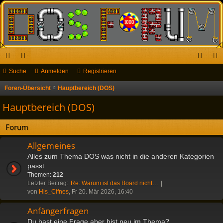
ch
Suche
or
Anmelden
Registrieren
n
eg
ne
en
m
ist
Foren-Übersicht
Hauptbereich (DOS)
S
u
llz
el
rie
Hauptbereich (DOS)
c
ug
de
re
h
Forum
riff
n
n
e
Allgemeines
Alles zum Thema DOS was nicht in die anderen Kategorien
passt
Themen:
212
Letzter Beitrag:
Re: Warum ist das Board nicht…
von
His_Cifnes
, Fr 20. Mär 2026, 16:40
Anfängerfragen
Du hast eine Frage aber bist neu im Thema?