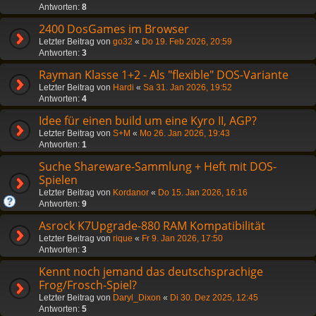
Antworten:
8
2400 DosGames im Browser
Letzter Beitrag von
go32
«
Do 19. Feb 2026, 20:59
Antworten:
3
Rayman Klasse 1+2 - Als "flexible" DOS-Variante
Letzter Beitrag von
Hardi
«
Sa 31. Jan 2026, 19:52
Antworten:
4
Idee für einen build um eine Kyro II, AGP?
Letzter Beitrag von
S+M
«
Mo 26. Jan 2026, 19:43
Antworten:
1
Suche Shareware-Sammlung + Heft mit DOS-
Spielen
Letzter Beitrag von
Kordanor
«
Do 15. Jan 2026, 16:16
Antworten:
9
Asrock K7Upgrade-880 RAM Kompatibilität
Letzter Beitrag von
rique
«
Fr 9. Jan 2026, 17:50
Antworten:
3
Kennt noch jemand das deutschsprachige
Frog/Frosch-Spiel?
Letzter Beitrag von
Daryl_Dixon
«
Di 30. Dez 2025, 12:45
Antworten:
5