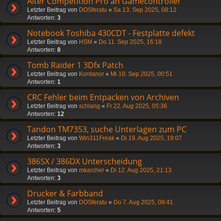
Alter Competition Pro an Gamecontroller
Letzter Beitrag von
DOSferatu
«
Sa 13. Sep 2025, 08:12
Antworten:
3
Notebook Toshiba 430CDT - Festplatte defekt
Letzter Beitrag von
HSM
«
Do 11. Sep 2025, 16:18
Antworten:
8
Tomb Raider 1 3Dfx Patch
Letzter Beitrag von
Kordanor
«
Mi 10. Sep 2025, 00:51
Antworten:
1
CRC Fehler beim Entpacken von Archiven
Letzter Beitrag von
schlang
«
Fr 22. Aug 2025, 05:36
Antworten:
12
Tandon TM7353, suche Unterlagen zum PC
Letzter Beitrag von
Win311Freak
«
Di 19. Aug 2025, 19:07
Antworten:
3
386SX / 386DX Unterscheidung
Letzter Beitrag von
mkarcher
«
Di 12. Aug 2025, 21:13
Antworten:
3
Drucker & Farbband
Letzter Beitrag von
DOSferatu
«
Do 7. Aug 2025, 09:41
Antworten:
5