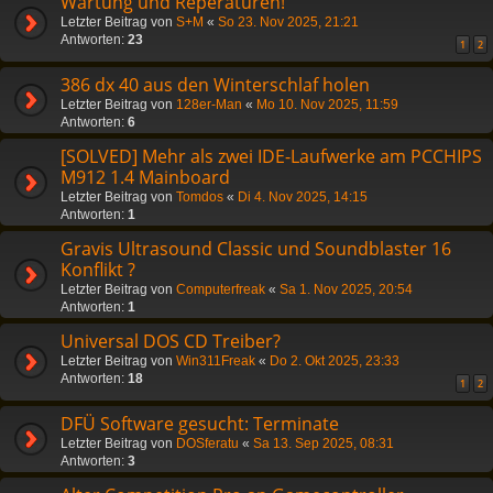
Wartung und Reperaturen!
Letzter Beitrag von
S+M
«
So 23. Nov 2025, 21:21
Antworten:
23
1
2
386 dx 40 aus den Winterschlaf holen
Letzter Beitrag von
128er-Man
«
Mo 10. Nov 2025, 11:59
Antworten:
6
[SOLVED] Mehr als zwei IDE-Laufwerke am PCCHIPS
M912 1.4 Mainboard
Letzter Beitrag von
Tomdos
«
Di 4. Nov 2025, 14:15
Antworten:
1
Gravis Ultrasound Classic und Soundblaster 16
Konflikt ?
Letzter Beitrag von
Computerfreak
«
Sa 1. Nov 2025, 20:54
Antworten:
1
Universal DOS CD Treiber?
Letzter Beitrag von
Win311Freak
«
Do 2. Okt 2025, 23:33
Antworten:
18
1
2
DFÜ Software gesucht: Terminate
Letzter Beitrag von
DOSferatu
«
Sa 13. Sep 2025, 08:31
Antworten:
3