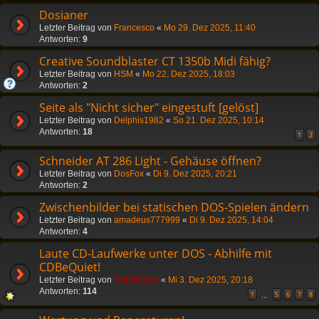
Dosianer
Letzter Beitrag von
Francesco
«
Mo 29. Dez 2025, 11:40
Antworten:
9
Creative Soundblaster CT 1350b Midi fähig?
Letzter Beitrag von
HSM
«
Mo 22. Dez 2025, 18:03
Antworten:
2
Seite als "Nicht sicher" eingestuft [gelöst]
Letzter Beitrag von
Delphis1982
«
So 21. Dez 2025, 10:14
Antworten:
18
1
2
Schneider AT 286 Light - Gehäuse öffnen?
Letzter Beitrag von
DosFox
«
Di 9. Dez 2025, 20:21
Antworten:
2
Zwischenbilder bei statischen DOS-Spielen ändern
Letzter Beitrag von
amadeus777999
«
Di 9. Dez 2025, 14:04
Antworten:
4
Laute CD-Laufwerke unter DOS - Abhilfe mit
CDBeQuiet!
Letzter Beitrag von
ChrisR3tro
«
Mi 3. Dez 2025, 20:18
Antworten:
114
1
5
6
7
8
…