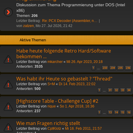
Diskussion zum Thema Programmierung unter DOS (Intel
x86)
Themen:
206
Letzter Beitrag:
Re: PCX Decoder (Assembler, n…
von
zatzen
, Mo 27. Jul 2026, 21:42
Aktive Themen
Habe heute folgende Retro Hard/Software
bekommen ...
Letzter Beitrag von
mkarcher
«
Mi 26. Apr 2023, 20:18
Antworten:
3535
1
233
234
235
236
…
Was habt ihr Heute so gebastelt ? "Thread"
Letzter Beitrag von
S+M
«
Di 14. Feb 2023, 22:02
Antworten:
500
1
31
32
33
34
…
[Highscore Table - Challenge Cup] #2
Letzter Beitrag von
rique
«
So 1. Apr 2018, 16:36
Antworten:
237
1
13
14
15
16
…
Wie man Fragen richtig stellt
Letzter Beitrag von
CptKlotz
«
Mi 16. Feb 2011, 21:57