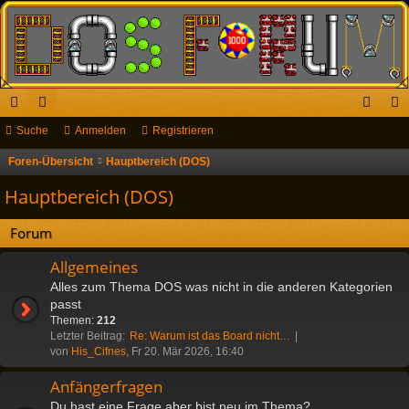
ch
Suche
or
Anmelden
Registrieren
n
eg
ne
en
m
ist
Foren-Übersicht
Hauptbereich (DOS)
S
u
llz
el
rie
Hauptbereich (DOS)
c
ug
de
re
h
Forum
riff
n
n
e
Allgemeines
Alles zum Thema DOS was nicht in die anderen Kategorien
passt
Themen:
212
Letzter Beitrag:
Re: Warum ist das Board nicht…
von
His_Cifnes
, Fr 20. Mär 2026, 16:40
Anfängerfragen
Du hast eine Frage aber bist neu im Thema?