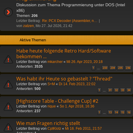
Diskussion zum Thema Programmierung unter DOS (Intel
x86)
Themen:
206
Letzter Beitrag:
Re: PCX Decoder (Assembler, n…
von
zatzen
, Mo 27. Jul 2026, 21:42
Aktive Themen
Habe heute folgende Retro Hard/Software
bekommen ...
Letzter Beitrag von
mkarcher
«
Mi 26. Apr 2023, 20:18
Antworten:
3535
1
233
234
235
236
…
Was habt ihr Heute so gebastelt ? "Thread"
Letzter Beitrag von
S+M
«
Di 14. Feb 2023, 22:02
Antworten:
500
1
31
32
33
34
…
[Highscore Table - Challenge Cup] #2
Letzter Beitrag von
rique
«
So 1. Apr 2018, 16:36
Antworten:
237
1
13
14
15
16
…
Wie man Fragen richtig stellt
Letzter Beitrag von
CptKlotz
«
Mi 16. Feb 2011, 21:57