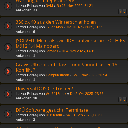
Wartung und Reperaturen!
Letzter Beitrag von
S+M
«
So 23. Nov 2025, 21:21
Antworten:
23
1
2
386 dx 40 aus den Winterschlaf holen
Letzter Beitrag von
128er-Man
«
Mo 10. Nov 2025, 11:59
Antworten:
6
[SOLVED] Mehr als zwei IDE-Laufwerke am PCCHIPS
M912 1.4 Mainboard
Letzter Beitrag von
Tomdos
«
Di 4. Nov 2025, 14:15
Antworten:
1
Gravis Ultrasound Classic und Soundblaster 16
Konflikt ?
Letzter Beitrag von
Computerfreak
«
Sa 1. Nov 2025, 20:54
Antworten:
1
Universal DOS CD Treiber?
Letzter Beitrag von
Win311Freak
«
Do 2. Okt 2025, 23:33
Antworten:
18
1
2
DFÜ Software gesucht: Terminate
Letzter Beitrag von
DOSferatu
«
Sa 13. Sep 2025, 08:31
Antworten:
3