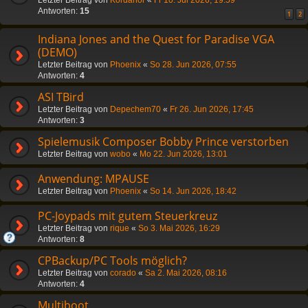
Antworten:
15
1
2
Indiana Jones and the Quest for Paradise VGA
(DEMO)
Letzter Beitrag von
Phoenix
«
So 28. Jun 2026, 07:55
Antworten:
4
ASI TBird
Letzter Beitrag von
Depechem70
«
Fr 26. Jun 2026, 17:45
Antworten:
3
Spielemusik Composer Bobby Prince verstorben
Letzter Beitrag von
wobo
«
Mo 22. Jun 2026, 13:01
Anwendung: MPAUSE
Letzter Beitrag von
Phoenix
«
So 14. Jun 2026, 18:42
PC-Joypads mit gutem Steuerkreuz
Letzter Beitrag von
rique
«
So 3. Mai 2026, 16:29
Antworten:
8
CPBackup/PC Tools möglich?
Letzter Beitrag von
corado
«
Sa 2. Mai 2026, 08:16
Antworten:
4
Multiboot