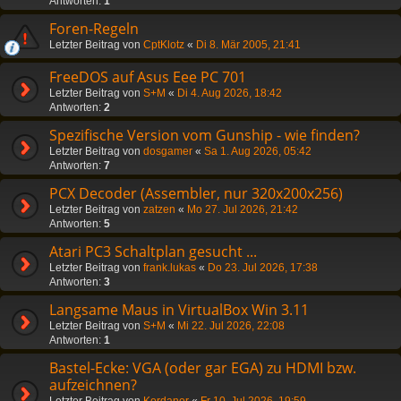
Antworten:
1
Foren-Regeln
Letzter Beitrag von
CptKlotz
«
Di 8. Mär 2005, 21:41
FreeDOS auf Asus Eee PC 701
Letzter Beitrag von
S+M
«
Di 4. Aug 2026, 18:42
Antworten:
2
Spezifische Version vom Gunship - wie finden?
Letzter Beitrag von
dosgamer
«
Sa 1. Aug 2026, 05:42
Antworten:
7
PCX Decoder (Assembler, nur 320x200x256)
Letzter Beitrag von
zatzen
«
Mo 27. Jul 2026, 21:42
Antworten:
5
Atari PC3 Schaltplan gesucht ...
Letzter Beitrag von
frank.lukas
«
Do 23. Jul 2026, 17:38
Antworten:
3
Langsame Maus in VirtualBox Win 3.11
Letzter Beitrag von
S+M
«
Mi 22. Jul 2026, 22:08
Antworten:
1
Bastel-Ecke: VGA (oder gar EGA) zu HDMI bzw.
aufzeichnen?
Letzter Beitrag von
Kordanor
«
Fr 10. Jul 2026, 19:59