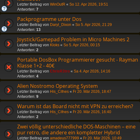
Letzter Beitrag von
WinOutR
«
So 12. Apr 2026, 19:51
Antworten:
7
Packprogramme unter Dos
Letzter Beitrag von
Daryl_Dixon
«
So 5. Apr 2026, 21:29
Antworten:
13
Joystick/Gamepad Problem in Micro Machines 2
Letzter Beitrag von
Kloks
«
So 5. Apr 2026, 00:15
Antworten:
2
Portable DosBox Programmierer gesucht - Rayman
Klasse 1+2 - 40€
Letzter Beitrag von
ChrisR3tro
«
Sa 4. Apr 2026, 14:16
Antworten:
4
Alien Nostromo Operating System
Letzter Beitrag von
His_Cifnes
«
Fr 20. Mär 2026, 18:47
Antworten:
9
Warum ist das Board nicht mit VPN zu erreichen?
Letzter Beitrag von
His_Cifnes
«
Fr 20. Mär 2026, 16:40
Antworten:
2
Zwei völlig unterschiedliche DOS‑Maschinen – eine
pur retro, die andere ein kompletter Hybrid
Letzter Beitrag von
amadeus777999
«
Fr 20. Mär 2026, 10:49