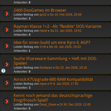
Antworten:
8
2400 DosGames im Browser
Letzter Beitrag von
go32
«
Do 19. Feb 2026, 20:59
Antworten:
3
Rayman Klasse 1+2 - Als "flexible" DOS-Variante
Letzter Beitrag von
Hardi
«
Sa 31. Jan 2026, 19:52
Antworten:
4
Idee für einen build um eine Kyro II, AGP?
Letzter Beitrag von
S+M
«
Mo 26. Jan 2026, 19:43
Antworten:
1
Suche Shareware-Sammlung + Heft mit DOS-
Spielen
Letzter Beitrag von
Kordanor
«
Do 15. Jan 2026, 16:16
Antworten:
9
Asrock K7Upgrade-880 RAM Kompatibilität
Letzter Beitrag von
rique
«
Fr 9. Jan 2026, 17:50
Antworten:
3
Kennt noch jemand das deutschsprachige
Frog/Frosch-Spiel?
Letzter Beitrag von
Daryl_Dixon
«
Di 30. Dez 2025, 12:45
Antworten:
5