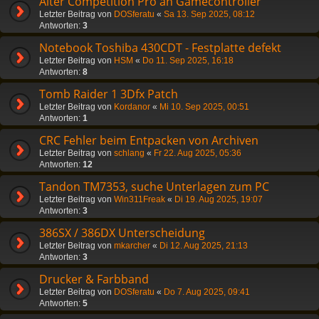
Alter Competition Pro an Gamecontroller
Letzter Beitrag von
DOSferatu
«
Sa 13. Sep 2025, 08:12
Antworten:
3
Notebook Toshiba 430CDT - Festplatte defekt
Letzter Beitrag von
HSM
«
Do 11. Sep 2025, 16:18
Antworten:
8
Tomb Raider 1 3Dfx Patch
Letzter Beitrag von
Kordanor
«
Mi 10. Sep 2025, 00:51
Antworten:
1
CRC Fehler beim Entpacken von Archiven
Letzter Beitrag von
schlang
«
Fr 22. Aug 2025, 05:36
Antworten:
12
Tandon TM7353, suche Unterlagen zum PC
Letzter Beitrag von
Win311Freak
«
Di 19. Aug 2025, 19:07
Antworten:
3
386SX / 386DX Unterscheidung
Letzter Beitrag von
mkarcher
«
Di 12. Aug 2025, 21:13
Antworten:
3
Drucker & Farbband
Letzter Beitrag von
DOSferatu
«
Do 7. Aug 2025, 09:41
Antworten:
5