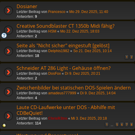
Dosianer
Letzter Beitrag von
Francesco
«
Mo 29. Dez 2025, 11:40
Antworten:
9
Creative Soundblaster CT 1350b Midi fähig?
Letzter Beitrag von
HSM
«
Mo 22. Dez 2025, 18:03
Antworten:
2
Seite als "Nicht sicher" eingestuft [gelöst]
Letzter Beitrag von
Delphis1982
«
So 21. Dez 2025, 10:14
Antworten:
18
1
2
Schneider AT 286 Light - Gehäuse öffnen?
Letzter Beitrag von
DosFox
«
Di 9. Dez 2025, 20:21
Antworten:
2
Zwischenbilder bei statischen DOS-Spielen ändern
Letzter Beitrag von
amadeus777999
«
Di 9. Dez 2025, 14:04
Antworten:
4
Laute CD-Laufwerke unter DOS - Abhilfe mit
CDBeQuiet!
Letzter Beitrag von
ChrisR3tro
«
Mi 3. Dez 2025, 20:18
Antworten:
114
1
5
6
7
8
…