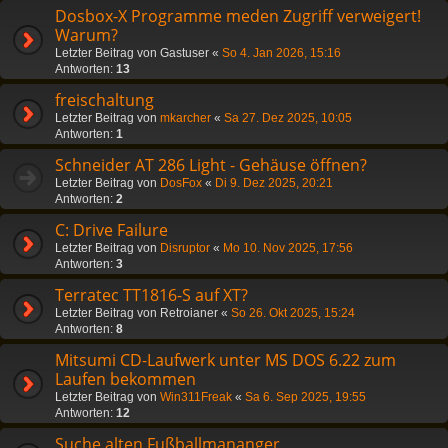
Dosbox-X Programme meden Zugriff verweigert!
Warum?
Letzter Beitrag von
Gastuser
«
So 4. Jan 2026, 15:16
Antworten:
13
freischaltung
Letzter Beitrag von
mkarcher
«
Sa 27. Dez 2025, 10:05
Antworten:
1
Schneider AT 286 Light - Gehäuse öffnen?
Letzter Beitrag von
DosFox
«
Di 9. Dez 2025, 20:21
Antworten:
2
C: Drive Failure
Letzter Beitrag von
Disruptor
«
Mo 10. Nov 2025, 17:56
Antworten:
3
Terratec TT1816-S auf XT?
Letzter Beitrag von
Retroianer
«
So 26. Okt 2025, 15:24
Antworten:
8
Mitsumi CD-Laufwerk unter MS DOS 6.22 zum
Laufen bekommen
Letzter Beitrag von
Win311Freak
«
Sa 6. Sep 2025, 19:55
Antworten:
12
Suche alten Fußballmananger