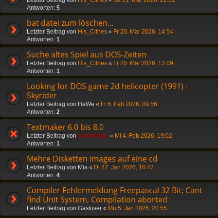
Antworten:
5
bat datei zum löschen...
Letzter Beitrag von
His_Cifnes
«
Fr 20. Mär 2026, 14:54
Antworten:
1
Suche altes Spiel aus DOS-Zeiten
Letzter Beitrag von
His_Cifnes
«
Fr 20. Mär 2026, 13:09
Antworten:
1
Looking for DOS game 2d helicopter (1991) -
Skyrider
Letzter Beitrag von
HaWe
«
Fr 6. Feb 2026, 09:56
Antworten:
2
Textmaker 6.0 bis 8.0
Letzter Beitrag von
ChrisR3tro
«
Mi 4. Feb 2026, 19:02
Antworten:
1
Mehre Disketten images auf eine cd
Letzter Beitrag von
Mia
«
Di 27. Jan 2026, 16:47
Antworten:
4
Compiler Fehlermeldung Freepascal 32 Bit; Cant
find Unit System, Compilation aborted
Letzter Beitrag von
Gastuser
«
Mo 5. Jan 2026, 20:55