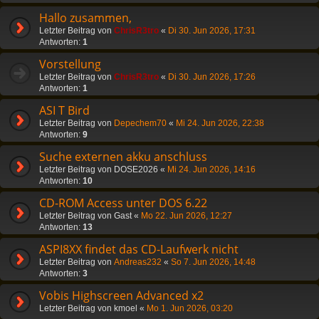
Hallo zusammen,
Letzter Beitrag von
ChrisR3tro
«
Di 30. Jun 2026, 17:31
Antworten:
1
Vorstellung
Letzter Beitrag von
ChrisR3tro
«
Di 30. Jun 2026, 17:26
Antworten:
1
ASI T Bird
Letzter Beitrag von
Depechem70
«
Mi 24. Jun 2026, 22:38
Antworten:
9
Suche externen akku anschluss
Letzter Beitrag von
DOSE2026
«
Mi 24. Jun 2026, 14:16
Antworten:
10
CD-ROM Access unter DOS 6.22
Letzter Beitrag von
Gast
«
Mo 22. Jun 2026, 12:27
Antworten:
13
ASPI8XX findet das CD-Laufwerk nicht
Letzter Beitrag von
Andreas232
«
So 7. Jun 2026, 14:48
Antworten:
3
Vobis Highscreen Advanced x2
Letzter Beitrag von
kmoel
«
Mo 1. Jun 2026, 03:20