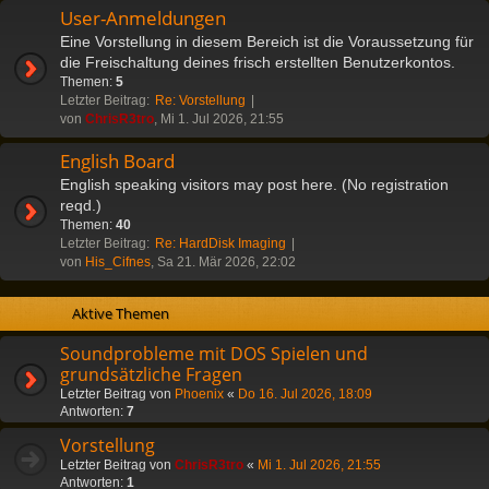
User-Anmeldungen
Eine Vorstellung in diesem Bereich ist die Voraussetzung für
die Freischaltung deines frisch erstellten Benutzerkontos.
Themen:
5
Letzter Beitrag:
Re: Vorstellung
von
ChrisR3tro
, Mi 1. Jul 2026, 21:55
English Board
English speaking visitors may post here. (No registration
reqd.)
Themen:
40
Letzter Beitrag:
Re: HardDisk Imaging
von
His_Cifnes
, Sa 21. Mär 2026, 22:02
Aktive Themen
Soundprobleme mit DOS Spielen und
grundsätzliche Fragen
Letzter Beitrag von
Phoenix
«
Do 16. Jul 2026, 18:09
Antworten:
7
Vorstellung
Letzter Beitrag von
ChrisR3tro
«
Mi 1. Jul 2026, 21:55
Antworten:
1