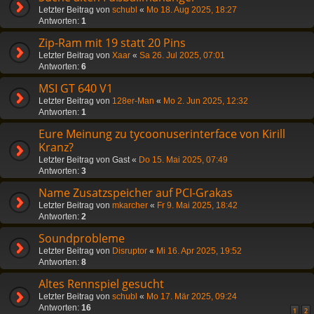
Letzter Beitrag von
schubl
«
Mo 18. Aug 2025, 18:27
Antworten:
1
Zip-Ram mit 19 statt 20 Pins
Letzter Beitrag von
Xaar
«
Sa 26. Jul 2025, 07:01
Antworten:
6
MSI GT 640 V1
Letzter Beitrag von
128er-Man
«
Mo 2. Jun 2025, 12:32
Antworten:
1
Eure Meinung zu tycoonuserinterface von Kirill
Kranz?
Letzter Beitrag von
Gast
«
Do 15. Mai 2025, 07:49
Antworten:
3
Name Zusatzspeicher auf PCI-Grakas
Letzter Beitrag von
mkarcher
«
Fr 9. Mai 2025, 18:42
Antworten:
2
Soundprobleme
Letzter Beitrag von
Disruptor
«
Mi 16. Apr 2025, 19:52
Antworten:
8
Altes Rennspiel gesucht
Letzter Beitrag von
schubl
«
Mo 17. Mär 2025, 09:24
Antworten:
16
1
2