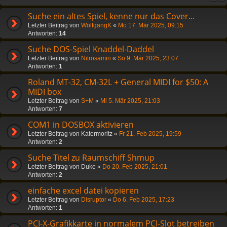
Suche ein altes Spiel, kenne nur das Cover...
Letzter Beitrag von
WolfgangK
«
Mo 17. Mär 2025, 09:15
Antworten:
14
Suche DOS-Spiel Knaddel-Daddel
Letzter Beitrag von
Nitrosamin
«
So 9. Mär 2025, 23:07
Antworten:
1
Roland MT-32, CM-32L + General MIDI for $50: A
MIDI box
Letzter Beitrag von
S+M
«
Mi 5. Mär 2025, 21:03
Antworten:
7
COM1 in DOSBOX aktivieren
Letzter Beitrag von
Katermoritz
«
Fr 21. Feb 2025, 19:59
Antworten:
2
Suche Titel zu Raumschiff Shmup
Letzter Beitrag von
Duke
«
Do 20. Feb 2025, 21:01
Antworten:
2
einfache excel datei kopieren
Letzter Beitrag von
Disruptor
«
Do 6. Feb 2025, 17:23
Antworten:
1
PCI-X-Grafikkarte in normalem PCI-Slot betreiben