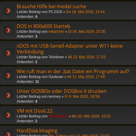
Brauche Hilfe bei model suche
Letzter Beitrag von
PC2026
«
Do 28. Mai 2026, 15:44
Antworten:
4
DOS in 800x600 Starteb
Letzter Beitrag von
mkarcher
«
Di 26. Mai 2026, 23:30
Antworten:
3
vDOS mit USB-Seriell-Adapter unter W11 keine
Verbindung
Letzter Beitrag von
Telefoner
«
Mi 13. Mai 2026, 17:53
Antworten:
2
Wie ruft man in der .bat Datei ein Programm auf?
Letzter Beitrag von
Gastuser
«
Mi 13. Mai 2026, 17:06
Antworten:
11
Unter DOSBOx oder DOSBox-X drucken
Letzter Beitrag von
kenney
«
Fr 8. Mai 2026, 18:59
Antworten:
4
VM mit Dos6.22
Letzter Beitrag von
ChrisR3tro
«
Mo 30. Mär 2026, 10:52
Antworten:
2
HardDisk Imaging
Letzter Beitrag von
His_Cifnes
«
Sa 21. Mär 2026, 22:02