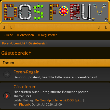
ch
Suche
or
Anmelden
Registrieren
n
eg
ne
en
m
ist
Foren-Übersicht
Gästebereich
S
u
llz
el
rie
Gästebereich
c
ug
de
re
h
Forum
riff
n
n
e
Foren-Regeln
Bevor du postest, beachte bitte unsere Foren-Regeln!
Gästeforum
Hier dürfen auch unregistrierte Besucher posten.
Themen:
771
Letzter Beitrag:
Re: Soundprobleme mit DOS Spi…
von
Phoenix
, Do 16. Jul 2026, 18:09