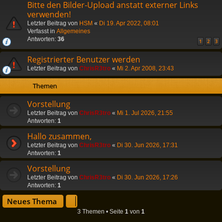
Bitte den Bilder-Upload anstatt externer Links
verwenden!
Letzter Beitrag von
HSM
«
Di 19. Apr 2022, 08:01
Verfasst in
Allgemeines
Antworten:
36
1
2
3
Registrierter Benutzer werden
Letzter Beitrag von
ChrisR3tro
«
Mi 2. Apr 2008, 23:43
Themen
Vorstellung
Letzter Beitrag von
ChrisR3tro
«
Mi 1. Jul 2026, 21:55
Antworten:
1
Hallo zusammen,
Letzter Beitrag von
ChrisR3tro
«
Di 30. Jun 2026, 17:31
Antworten:
1
Vorstellung
Letzter Beitrag von
ChrisR3tro
«
Di 30. Jun 2026, 17:26
Antworten:
1
Neues Thema
3 Themen • Seite
1
von
1