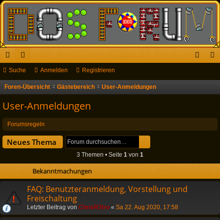
ch
Suche
or
Anmelden
Registrieren
n
eg
ne
en
m
ist
Foren-Übersicht
Gästebereich
User-Anmeldungen
S
u
llz
el
rie
User-Anmeldungen
c
ug
de
re
h
Forumsregeln
riff
n
n
e
Suche
Erweiterte Suche
Neues Thema
3 Themen • Seite
1
von
1
Bekanntmachungen
FAQ: Benutzteranmeldung, Vorstellung und
Freischaltung
Letzter Beitrag von
ChrisR3tro
«
Sa 22. Aug 2020, 17:58