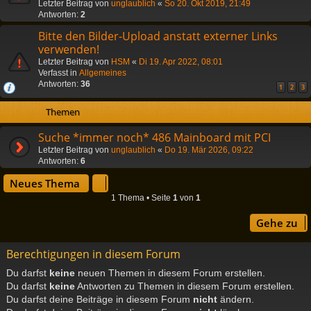
Letzter Beitrag von
unglaublich
«
So 20. Okt 2019, 21:49
Antworten:
2
Bitte den Bilder-Upload anstatt externer Links
verwenden!
Letzter Beitrag von
HSM
«
Di 19. Apr 2022, 08:01
Verfasst in
Allgemeines
Antworten:
36
1
2
3
Themen
Suche *immer noch* 486 Mainboard mit PCI
Letzter Beitrag von
unglaublich
«
Do 19. Mär 2026, 09:22
Antworten:
6
Neues Thema
1 Thema • Seite
1
von
1
Gehe zu
Berechtigungen in diesem Forum
Du darfst
keine
neuen Themen in diesem Forum erstellen.
Du darfst
keine
Antworten zu Themen in diesem Forum erstellen.
Du darfst deine Beiträge in diesem Forum
nicht
ändern.