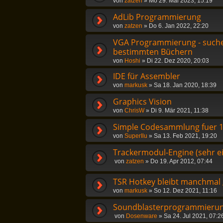
von
zatzen
»
Mo 29. Mai 2023, 15:19
AdLib Programmierung
von
zatzen
»
Do 6. Jan 2022, 22:20
VGA Programmierung - suche
bestimmten Büchern
von
Hoshi
»
Di 22. Dez 2020, 20:03
IDE für Assembler
von
markusk
»
Sa 18. Jan 2020, 18:39
Graphics Vision
von
ChrisW
»
Di 9. Mär 2021, 11:38
Simple Codesammlung fuer 1
von
SuperIlu
»
Sa 13. Feb 2021, 19:20
Trackermodul-Engine (sehr e
von
zatzen
»
Do 19. Apr 2012, 07:44
TSR Hotkey bleibt manchmal 
von
markusk
»
So 12. Dez 2021, 11:16
Soundblasterprogrammieru
von
Dosenware
»
Sa 24. Jul 2021, 07:2