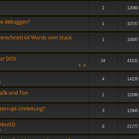
2
12080
ie debuggen?
1
10737
erechnet) 64 Words vom Stack
1
10587
for DOS
24
41531
1
2
4
14220
8
afik und Ton
2
12280
terrupt-Umleitung?
3
12945
p MovSD
0
21777
5