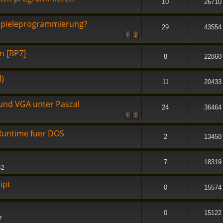
10
26710
 Spieleprogrammierung?
29
43554
1
2
n [BP7]
8
22860
)
11
20433
 und VGA unter Pascal
24
36464
1
2
t-Runtime fuer DOS
2
13450
7
18319
42
ipt
0
15574
0
15122
7