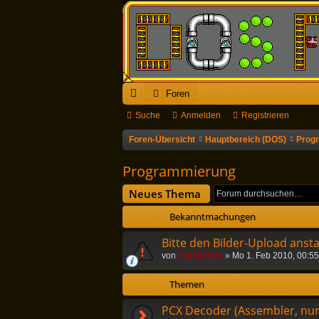
Foren
ch
Suche
Anmelden
Registrieren
ne
Foren-Übersicht
Hauptbereich (DOS)
Prog
llz
Programmierung
ug
Neues Thema
riff
Bekanntmachungen
Bitte den Bilder-Upload anst
von
ChrisR3tro
»
Mo 1. Feb 2010, 00:55
Themen
PCX Decoder (Assembler, nu