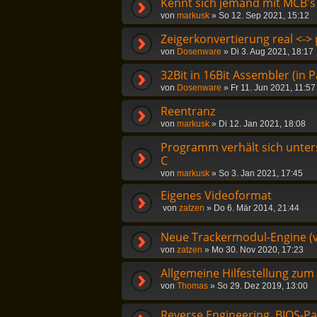
Kennt sich jemand mit MCB's
von
markusk
»
So 12. Sep 2021, 15:12
Zeigerkonvertierung real <-
von
Dosenware
»
Di 3. Aug 2021, 18:17
32Bit in 16Bit Assembler (in P
von
Dosenware
»
Fr 11. Jun 2021, 11:57
Reentranz
von
markusk
»
Di 12. Jan 2021, 18:08
Programm verhält sich unter
C
von
markusk
»
So 3. Jan 2021, 17:45
Eigenes Videoformat
von
zatzen
»
Do 6. Mär 2014, 21:44
Neue Trackermodul-Engine (v
von
zatzen
»
Mo 30. Nov 2020, 17:23
Allgemeine Hilfestellung zu
von
Thomas
»
So 29. Dez 2019, 13:00
Reverse Engineering, BIOS-