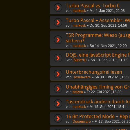
Turbo Pascal vs. Turbo C
von
markusk
»
Mo 4. Jan 2021, 21:08
Turbo Pascal + Assembler: W
von
markusk
»
Do 30. Sep 2021, 14:56
TSR Programme: Wieso (ausg
sichern?
von
markusk
»
So 14. Nov 2021, 12:29
DOjS, eine JavaScript Engine 
von
SuperIlu
»
So 10. Feb 2019, 21:12
Unterbrechungsfrei lesen
von
Dosenware
»
Sa 30. Okt 2021, 16:5
Unabhängiges Timing von Gr
von
zatzen
»
Fr 22. Okt 2021, 18:30
Tastendruck ändern durch In
von
markusk
»
Mi 15. Sep 2021, 18:41
16 Bit Protected Mode + Re
von
Dosenware
»
Fr 17. Sep 2021, 07:2