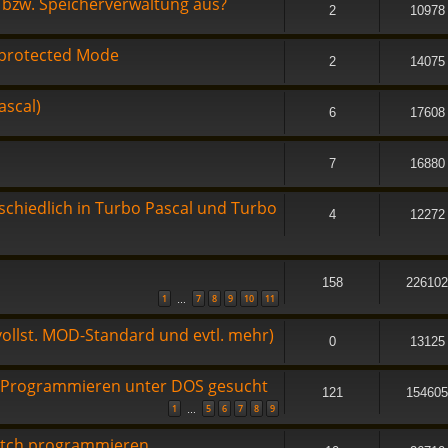
 bzw. Speicherverwaltung aus?
2
10978
> protected Mode
2
14075
ascal)
6
17608
7
16880
schiedlich in Turbo Pascal und Turbo
4
12272
158
226102
1
7
8
9
10
11
…
ollst. MOD-Standard und evtl. mehr)
0
13125
m Programmieren unter DOS gesucht
121
154605
1
5
6
7
8
9
…
Patch programmieren