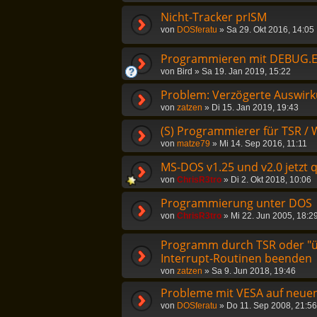
Nicht-Tracker prISM
von
DOSferatu
»
Sa 29. Okt 2016, 14:05
Programmieren mit DEBUG.
von
Bird
»
Sa 19. Jan 2019, 15:22
Problem: Verzögerte Auswir
von
zatzen
»
Di 15. Jan 2019, 19:43
(S) Programmierer für TSR / 
von
matze79
»
Mi 14. Sep 2016, 11:11
MS-DOS v1.25 und v2.0 jetzt q
von
ChrisR3tro
»
Di 2. Okt 2018, 10:06
Programmierung unter DOS
von
ChrisR3tro
»
Mi 22. Jun 2005, 18:2
Programm durch TSR oder "
Interrupt-Routinen beenden
von
zatzen
»
Sa 9. Jun 2018, 19:46
Probleme mit VESA auf neue
von
DOSferatu
»
Do 11. Sep 2008, 21:56