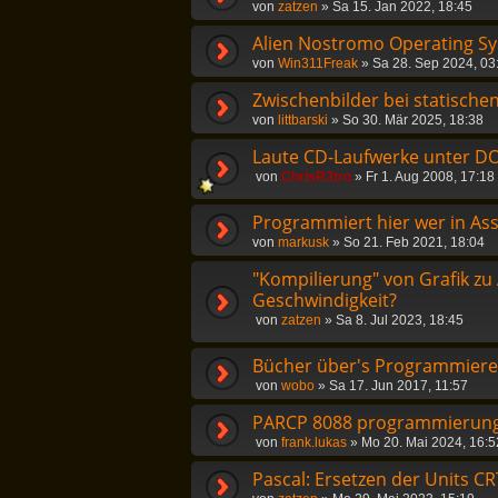
von
zatzen
»
Sa 15. Jan 2022, 18:45
Alien Nostromo Operating S
von
Win311Freak
»
Sa 28. Sep 2024, 03
Zwischenbilder bei statisch
von
littbarski
»
So 30. Mär 2025, 18:38
Laute CD-Laufwerke unter DOS
von
ChrisR3tro
»
Fr 1. Aug 2008, 17:18
Programmiert hier wer in As
von
markusk
»
So 21. Feb 2021, 18:04
"Kompilierung" von Grafik z
Geschwindigkeit?
von
zatzen
»
Sa 8. Jul 2023, 18:45
Bücher über's Programmier
von
wobo
»
Sa 17. Jun 2017, 11:57
PARCP 8088 programmierung 
von
frank.lukas
»
Mo 20. Mai 2024, 16:5
Pascal: Ersetzen der Units C