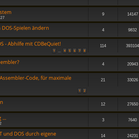
ystem
9
14147
:27
en DOS-Spielen ändern
4
9832
 - Abhilfe mit CDBeQuiet!
114
393104
1
4
5
6
7
8
…
sembler?
4
20943
u Assembler-Code, für maximale
21
33026
1
2
en
12
27650
...
3
7640
2
RT und DOS durch eigene
14
24231