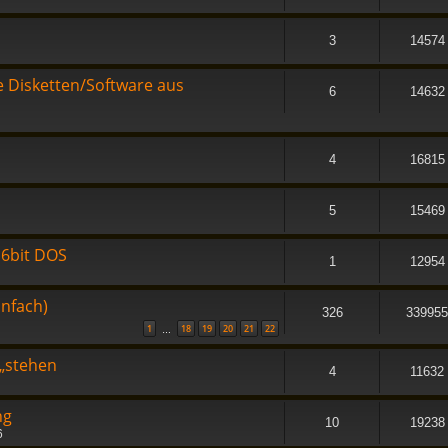
3
14574
 Disketten/Software aus
6
14632
4
16815
5
15469
6bit DOS
1
12954
infach)
326
339955
1
18
19
20
21
22
…
„stehen
4
11632
ng
10
19238
6