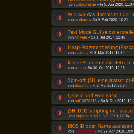
von
Lotosdrache
»
Fr 5. Jun 2020, 11:04
Wie war das damals mit der
von
markusk
»
So 9. Feb 2020, 10:21
Text Mode GUI selbst erstelle
von
Mr Vain
»
Sa 1. Jul 2017, 22:48
Heap-Fragmentierung (Pascal
von
zatzen
»
Mi 8. Mär 2017, 17:34
kleine Probleme mit Retrace
von
wobo
»
Sa 30. Okt 2010, 12:26
Spin-off: jSH, eine Javascrip
von
SuperIlu
»
Fr 3. Mai 2019, 22:24
QBasic und Free Basic
von
not13370815
»
So 8. Dez 2019, 12:
jSH, DOS scripting mit Javascr
von
SuperIlu
»
Sa 1. Jun 2019, 17:36
BIOS ID oder Name auslesen
von
ChrisR3tro
»
Mo 29. Apr 2019, 10:0