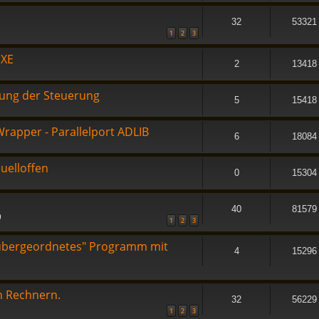
32
53321
1
2
3
EXE
2
13418
kung der Steuerung
5
15418
Wrapper - Parallelport ADLIB
6
18084
uelloffen
0
15304
40
81579
9
1
2
3
übergeordnetes" Programm mit
4
15296
n Rechnern.
32
56229
1
2
3