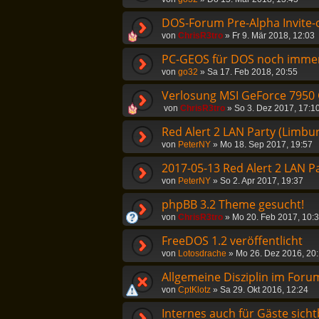
DOS-Forum Pre-Alpha Invite-
von
ChrisR3tro
»
Fr 9. Mär 2018, 12:03
PC-GEOS für DOS noch immer 
von
go32
»
Sa 17. Feb 2018, 20:55
Verlosung MSI GeForce 7950
von
ChrisR3tro
»
So 3. Dez 2017, 17:1
Red Alert 2 LAN Party (Limbu
von
PeterNY
»
Mo 18. Sep 2017, 19:57
2017-05-13 Red Alert 2 LAN P
von
PeterNY
»
So 2. Apr 2017, 19:37
phpBB 3.2 Theme gesucht!
von
ChrisR3tro
»
Mo 20. Feb 2017, 10:
FreeDOS 1.2 veröffentlicht
von
Lotosdrache
»
Mo 26. Dez 2016, 20
Allgemeine Disziplin im Foru
von
CptKlotz
»
Sa 29. Okt 2016, 12:24
Internes auch für Gäste sich