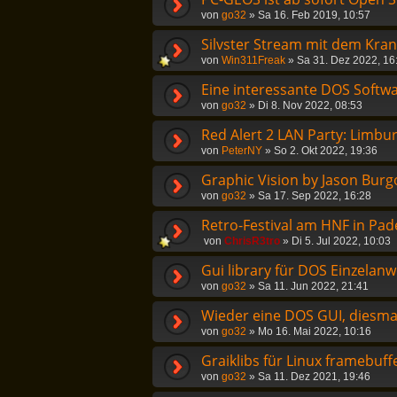
von
go32
»
Sa 16. Feb 2019, 10:57
Silvster Stream mit dem Kra
von
Win311Freak
»
Sa 31. Dez 2022, 16
Eine interessante DOS Softwa
von
go32
»
Di 8. Nov 2022, 08:53
Red Alert 2 LAN Party: Limbu
von
PeterNY
»
So 2. Okt 2022, 19:36
Graphic Vision by Jason Burg
von
go32
»
Sa 17. Sep 2022, 16:28
Retro-Festival am HNF in Pad
von
ChrisR3tro
»
Di 5. Jul 2022, 10:03
Gui library für DOS Einzela
von
go32
»
Sa 11. Jun 2022, 21:41
Wieder eine DOS GUI, diesmal
von
go32
»
Mo 16. Mai 2022, 10:16
Graiklibs für Linux framebuff
von
go32
»
Sa 11. Dez 2021, 19:46