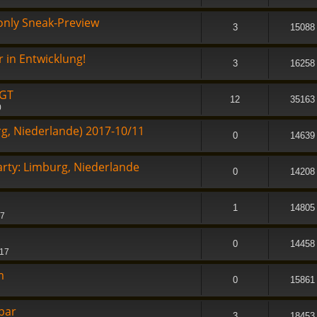
only Sneak-Preview
3
15088
in Entwicklung!
3
16258
 GT
12
35163
0
rg, Niederlande) 2017-10/11
0
14639
arty: Limburg, Niederlande
0
14208
1
14805
37
0
14458
:17
m
0
15861
tbar
3
18453