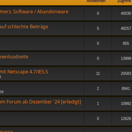
Antworten
Zugriffe
merz. Software / Abandonware
0
40030
uf schlechte Beiträge
5
48257
0
855
ownloadseite
0
13999
it Netscape 4.7/IE5.5
11
20583
0
2
8941
:59
m Forum ab Dezember '24 [erledigt]
1
10992
0
12626
Source