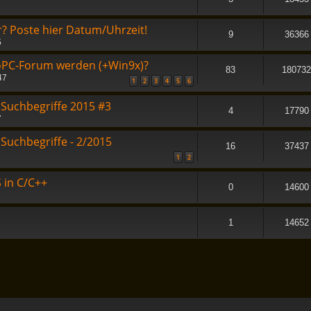
? Poste hier Datum/Uhrzeit!
9
36366
5
roPC-Forum werden (+Win9x)?
83
180732
47
1
2
3
4
5
6
 Suchbegriffe 2015 #3
4
17790
7
Suchbegriffe - 2/2015
16
37437
1
2
 in C/C++
0
14600
1
14652