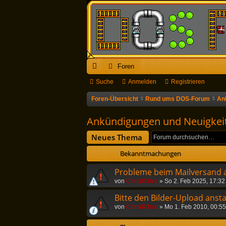
Foren
ch
Suche
Anmelden
Registrieren
ne
Foren-Übersicht
Rund ums DOS-Forum
An
llz
Ankündigungen und Neuigkei
ug
Neues Thema
riff
Bekanntmachungen
Probleme beim Mailversand 
von
ChrisR3tro
»
So 2. Feb 2025, 17:32
Bitte den Bilder-Upload anst
von
ChrisR3tro
»
Mo 1. Feb 2010, 00:55