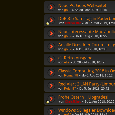
Neue PC-Geos Webseite!
von
go32
»
Sa 30. Mär 2019, 11:16
DoReCo Samstag in Paderborn 
von
ChrisR3tro
»
Mi 27. Mär 2019, 17:
Neue interessante Mac-ähnlic
von
go32
»
Do 16. Aug 2018, 10:27
An alle Dresdner Forumsmitg
von
go32
»
Di 11. Dez 2018, 10:33
c't Retro Ausgabe
von
elle
»
So 28. Okt 2018, 10:42
Classic Computing 2018 in O
von
Roman78
»
Mo 6. Aug 2018, 15:12
Red Alert 2 LAN Party (Limbu
von
PeterNY
»
Do 5. Jul 2018, 20:42
Frohe Ostern + Upgrades!
von
ChrisR3tro
»
So 1. Apr 2018, 20:26
Windows 98 legaler Download
von
go32
»
Do 15. Mär 2018, 13:45