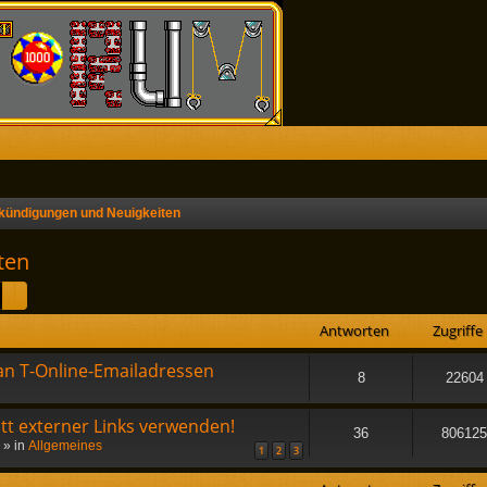
kündigungen und Neuigkeiten
ten
Suche
Erweiterte Suche
Antworten
Zugriffe
an T-Online-Emailadressen
8
22604
att externer Links verwenden!
36
806125
» in
Allgemeines
1
2
3