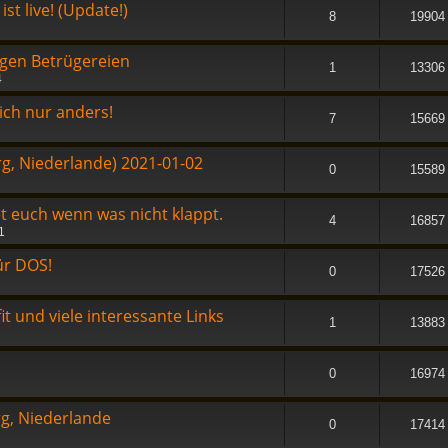
st live! (Update!)
8
19904
gen Betrügereien
1
13306
4
ich nur anders!
7
15669
rg, Niederlande) 2021-01-02
0
15589
t euch wenn was nicht klappt.
4
16857
1
ür DOS!
0
17526
t und viele interessante Links
1
13883
0
16974
rg, Niederlande
0
17414