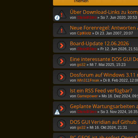
Themen
Über Download-Links zu kom
von
ChrisR3tro
»
So 7. Jun 2020, 20:53
Neue Forenregel: Antworten a
von
CptKlotz
»
Di 23. Jan 2007, 20:07
Board-Update 12.06.2026
von
ChrisR3tro
»
Fr 12. Jun 2026, 21:51
Eine interessante DOS GUI D
von
go32
»
Mi 7. Mai 2025, 15:23
Dosforum auf Windows 3.11 m
von
Win311Freak
»
Di 8. Feb 2022, 12:0
Ist ein RSS Feed verfügbar?
von
Gamepower
»
Mo 16. Dez 2024, 09
Geplante Wartungsarbeiten a
von
ChrisR3tro
»
So 3. Nov 2024, 16:35
DOS GUI Veridian auf Github
von
go32
»
Mi 16. Okt 2024, 21:31
PC-GEOS ist ab sofort Open 