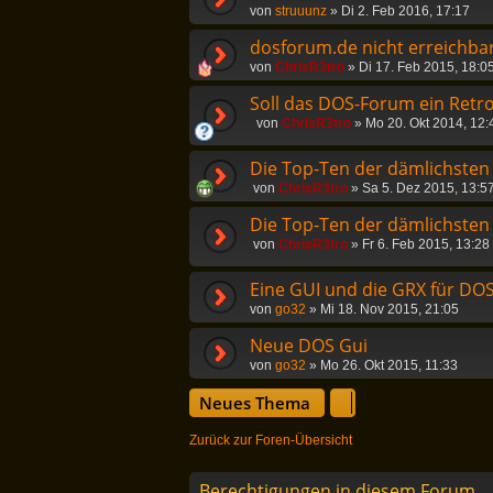
von
struuunz
»
Di 2. Feb 2016, 17:17
dosforum.de nicht erreichbar
von
ChrisR3tro
»
Di 17. Feb 2015, 18:0
Soll das DOS-Forum ein Ret
von
ChrisR3tro
»
Mo 20. Okt 2014, 12:
Die Top-Ten der dämlichsten
von
ChrisR3tro
»
Sa 5. Dez 2015, 13:5
Die Top-Ten der dämlichsten 
von
ChrisR3tro
»
Fr 6. Feb 2015, 13:28
Eine GUI und die GRX für DOS
von
go32
»
Mi 18. Nov 2015, 21:05
Neue DOS Gui
von
go32
»
Mo 26. Okt 2015, 11:33
Neues Thema
Zurück zur Foren-Übersicht
Berechtigungen in diesem Forum