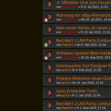
🎉 Offizieller Chat zum Forum i
von
ChrisR3tro
»
Fr 9. Jul 2021, 11:51
Warnung vor eBay-Kleinanzei
von
ChrisR3tro
»
Mo 26. Jul 2021, 14:2
Kein neuer Admin, er nennt s
von
ChrisR3tro
»
Fr 23. Apr 2021, 21:41
Red Alert 2 LAN Party (Limbu
von
PeterNY
»
Mo 5. Okt 2020, 14:38
Software-Update! Bitte melde
von
ChrisR3tro
»
So 16. Aug 2020, 19:5
Interessanter GUI Designer f
von
go32
»
Di 4. Feb 2020, 21:26
Freedos Webseite neues Outfi
von
go32
»
So 19. Jan 2020, 21:16
Geos Entwickler Tools
von
go32
»
Fr 3. Jan 2020, 11:04
Red Alert 2 LAN Party, Limbu
von
PeterNY
»
Fr 1. Nov 2019, 17:29