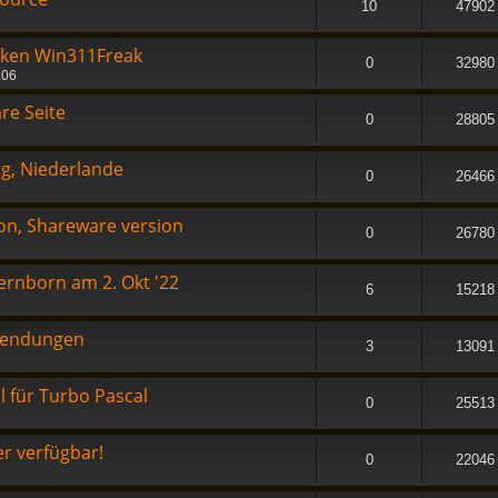
10
47902
nken Win311Freak
0
32980
:06
re Seite
0
28805
rg, Niederlande
0
26466
on, Shareware version
0
26780
ernborn am 2. Okt '22
6
15218
nwendungen
3
13091
 für Turbo Pascal
0
25513
er verfügbar!
0
22046