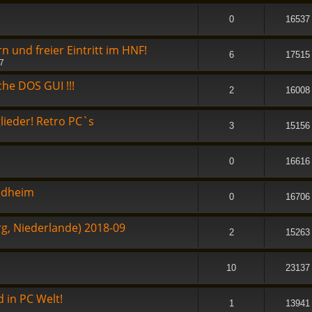
0
16537
und freier Eintritt im HNF!
6
17515
07
he DOS GUI !!!
2
16008
lieder! Retro PC`s
3
15156
0
16616
edheim
0
16706
rg, Niederlande) 2018-09
2
15263
10
23137
 in PC Welt!
1
13941