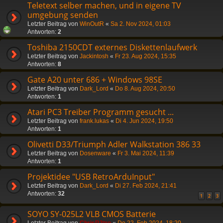
Teletext selber machen, und in eigene TV
umgebung senden
Letzter Beitrag von
WinOutR
«
Sa 2. Nov 2024, 01:03
Antworten:
2
Toshiba 2150CDT externes Diskettenlaufwerk
Letzter Beitrag von
Jackintosh
«
Fr 23. Aug 2024, 15:35
Antworten:
8
Gate A20 unter 686 + Windows 98SE
Letzter Beitrag von
Dark_Lord
«
Do 8. Aug 2024, 20:50
Antworten:
1
Atari PC3 Treiber Programm gesucht ...
Letzter Beitrag von
frank.lukas
«
Di 4. Jun 2024, 19:50
Antworten:
1
Olivetti D33/Triumph Adler Walkstation 386 33
Letzter Beitrag von
Dosenware
«
Fr 3. Mai 2024, 11:39
Antworten:
1
Projektidee "USB RetroArduInput"
Letzter Beitrag von
Dark_Lord
«
Di 27. Feb 2024, 21:41
Antworten:
32
1
2
3
SOYO SY-025L2 VLB CMOS Batterie
Letzter Beitrag von
ChrisR3tro
«
Do 22. Feb 2024, 18:20