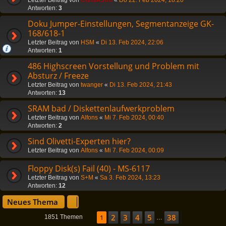
Antworten:
3
Doku Jumper-Einstellungen, Segmentanzeige GK-
168/618-1
Letzter Beitrag von
HSM
«
Di 13. Feb 2024, 22:06
Antworten:
1
486 Highscreen Vorstellung und Problem mit
Absturz / Freeze
Letzter Beitrag von
twanger
«
Di 13. Feb 2024, 21:43
Antworten:
13
SRAM bad / Diskettenlaufwerkproblem
Letzter Beitrag von
Alfons
«
Mi 7. Feb 2024, 00:40
Antworten:
2
Sind Olivetti-Experten hier?
Letzter Beitrag von
Alfons
«
Mi 7. Feb 2024, 00:09
Floppy Disk(s) Fail (40) - MS-6117
Letzter Beitrag von
S+M
«
Sa 3. Feb 2024, 13:23
Antworten:
12
Neues Thema
2
3
4
5
38
Seite
1
1
von
38
Nächste
1851 Themen
…