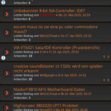
Antworten:
6
Unbekannter 8-bit ISA-Controller. IDE?
Letzter Beitrag von
ChrisR3tro
«
Mo 12. Mai 2025, 10:29
Antworten:
6
escom maus ist sie eine pc oder commodore
maus!?
Letzter Beitrag von
Win311Freak
«
So 27. Apr 2025, 02:22
Antworten:
3
VIA VT6421 Sata/IDE-Kontroller (Praxisbericht)
Letzter Beitrag von
S+M
«
Fr 18. Apr 2025, 20:03
Antworten:
19
1
2
creative soundblaster ct-1320c wird von spielen
nicht erkannt
Letzter Beitrag von
WolfgangK
«
Di 8. Apr 2025, 14:23
Antworten:
20
1
2
Nixdorf 8810 M15 Motherboard Daten
Letzter Beitrag von
Win311Freak
«
Mi 26. Mär 2025, 04:37
Antworten:
3
Highscreen 386SX20 LPT1 Problem
Letzter Beitrag von
NovaXPT
«
Mo 24. Mär 2025, 20:45