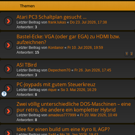
Themen
Atari PC3 Schaltplan gesucht ...
Letzter Beitrag von
frank.lukas
«
Do 23. Jul 2026, 17:38
Antworten:
3
Bastel-Ecke: VGA (oder gar EGA) zu HDMI bzw.
aufzeichnen?
Letzter Beitrag von
Kordanor
«
Fr 10. Jul 2026, 19:59
Antworten:
15
1
2
ASI TBird
Letzter Beitrag von
Depechem70
«
Fr 26. Jun 2026, 17:45
Antworten:
3
PC-Joypads mit gutem Steuerkreuz
Letzter Beitrag von
rique
«
So 3. Mai 2026, 16:29
Antworten:
8
Zwei völlig unterschiedliche DOS‑Maschinen – eine
pur retro, die andere ein kompletter Hybrid
Letzter Beitrag von
amadeus777999
«
Fr 20. Mär 2026, 10:49
Antworten:
8
Idee für einen build um eine Kyro II, AGP?
Letzter Beitrag von
S+M
«
Mo 26. Jan 2026, 19:43