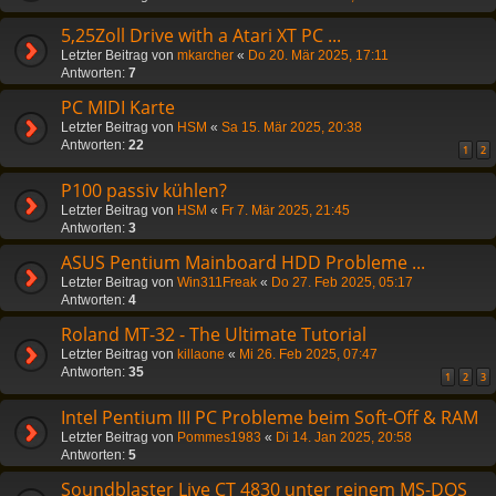
5,25Zoll Drive with a Atari XT PC ...
Letzter Beitrag von
mkarcher
«
Do 20. Mär 2025, 17:11
Antworten:
7
PC MIDI Karte
Letzter Beitrag von
HSM
«
Sa 15. Mär 2025, 20:38
Antworten:
22
1
2
P100 passiv kühlen?
Letzter Beitrag von
HSM
«
Fr 7. Mär 2025, 21:45
Antworten:
3
ASUS Pentium Mainboard HDD Probleme ...
Letzter Beitrag von
Win311Freak
«
Do 27. Feb 2025, 05:17
Antworten:
4
Roland MT-32 - The Ultimate Tutorial
Letzter Beitrag von
killaone
«
Mi 26. Feb 2025, 07:47
Antworten:
35
1
2
3
Intel Pentium III PC Probleme beim Soft-Off & RAM
Letzter Beitrag von
Pommes1983
«
Di 14. Jan 2025, 20:58
Antworten:
5
Soundblaster Live CT 4830 unter reinem MS-DOS