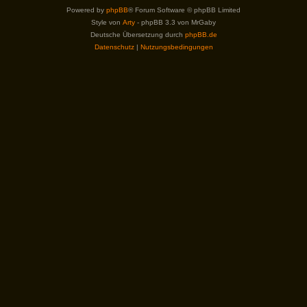
Powered by
phpBB
® Forum Software © phpBB Limited
Style von
Arty
- phpBB 3.3 von MrGaby
Deutsche Übersetzung durch
phpBB.de
Datenschutz
|
Nutzungsbedingungen