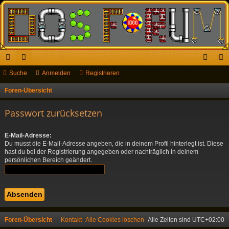
ch
Suche
or
Anmelden
Registrieren
n
eg
ne
en
m
ist
Foren-Übersicht
S
u
llz
el
rie
Passwort zurücksetzen
c
ug
de
re
h
E-Mail-Adresse:
riff
n
n
e
Du musst die E-Mail-Adresse angeben, die in deinem Profil hinterlegt ist. Diese
hast du bei der Registrierung angegeben oder nachträglich in deinem
persönlichen Bereich geändert.
Foren-Übersicht
Kontakt
Alle Cookies löschen
Alle Zeiten sind
UTC+02:00