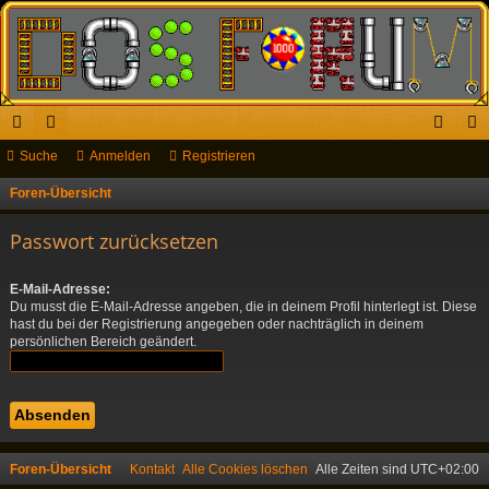
ch
Suche
or
Anmelden
Registrieren
n
eg
ne
en
m
ist
Foren-Übersicht
S
u
llz
el
rie
Passwort zurücksetzen
c
ug
de
re
h
E-Mail-Adresse:
riff
n
n
e
Du musst die E-Mail-Adresse angeben, die in deinem Profil hinterlegt ist. Diese
hast du bei der Registrierung angegeben oder nachträglich in deinem
persönlichen Bereich geändert.
Foren-Übersicht
Kontakt
Alle Cookies löschen
Alle Zeiten sind
UTC+02:00