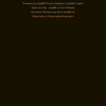
Powered by
phpBB
® Forum Software © phpBB Limited
Style von
Arty
- phpBB 3.3 von MrGaby
Deutsche Übersetzung durch
phpBB.de
Datenschutz
|
Nutzungsbedingungen