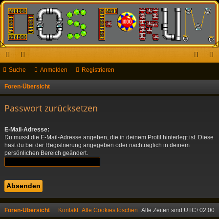
ch
Suche
or
Anmelden
Registrieren
n
eg
ne
en
m
ist
Foren-Übersicht
S
u
llz
el
rie
Passwort zurücksetzen
c
ug
de
re
h
E-Mail-Adresse:
riff
n
n
e
Du musst die E-Mail-Adresse angeben, die in deinem Profil hinterlegt ist. Diese
hast du bei der Registrierung angegeben oder nachträglich in deinem
persönlichen Bereich geändert.
Foren-Übersicht
Kontakt
Alle Cookies löschen
Alle Zeiten sind
UTC+02:00