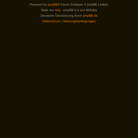
Powered by
phpBB
® Forum Software © phpBB Limited
Style von
Arty
- phpBB 3.3 von MrGaby
Deutsche Übersetzung durch
phpBB.de
Datenschutz
|
Nutzungsbedingungen