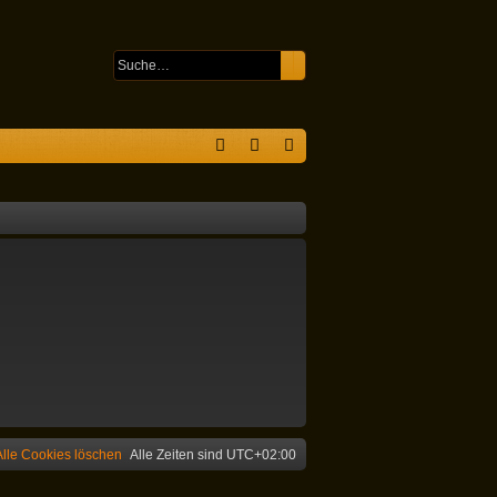
Suche
Erweiterte Suche
S
F
n
eg
A
m
ist
Q
el
rie
de
re
n
n
Alle Cookies löschen
Alle Zeiten sind
UTC+02:00