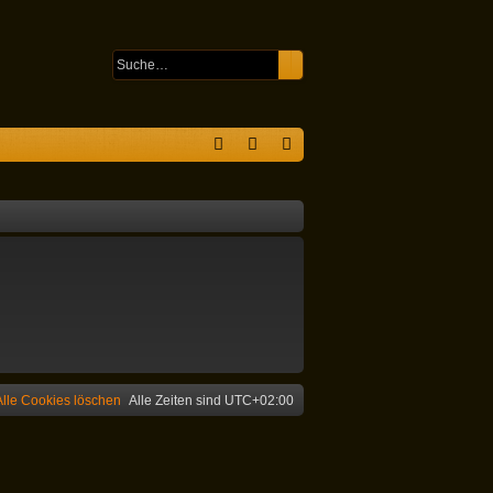
Suche
Erweiterte Suche
S
F
n
eg
A
m
ist
Q
el
rie
de
re
n
n
Alle Cookies löschen
Alle Zeiten sind
UTC+02:00