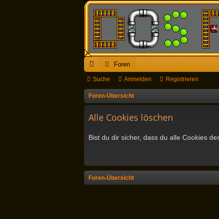
Foren
ch
Suche
Anmelden
Registrieren
ne
Foren-Übersicht
llz
Alle Cookies löschen
ug
Bist du dir sicher, dass du alle Cookies 
riff
Foren-Übersicht