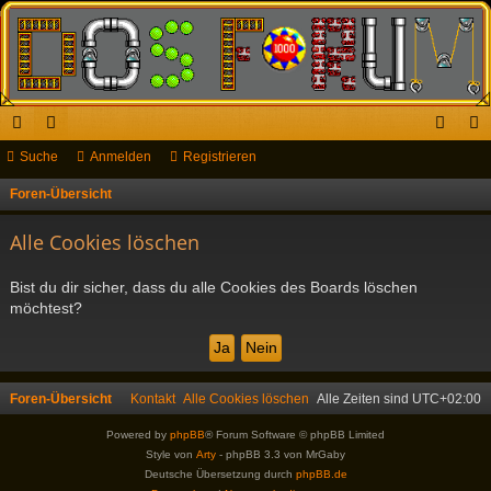
ch
Suche
or
Anmelden
Registrieren
n
eg
ne
en
m
ist
Foren-Übersicht
S
u
llz
el
rie
Alle Cookies löschen
c
ug
de
re
h
Bist du dir sicher, dass du alle Cookies des Boards löschen
riff
n
n
e
möchtest?
Foren-Übersicht
Kontakt
Alle Cookies löschen
Alle Zeiten sind
UTC+02:00
Powered by
phpBB
® Forum Software © phpBB Limited
Style von
Arty
- phpBB 3.3 von MrGaby
Deutsche Übersetzung durch
phpBB.de