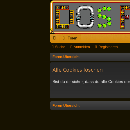
Foren
ch
Suche
Anmelden
Registrieren
ne
Foren-Übersicht
llz
Alle Cookies löschen
ug
Bist du dir sicher, dass du alle Cookies 
riff
Foren-Übersicht