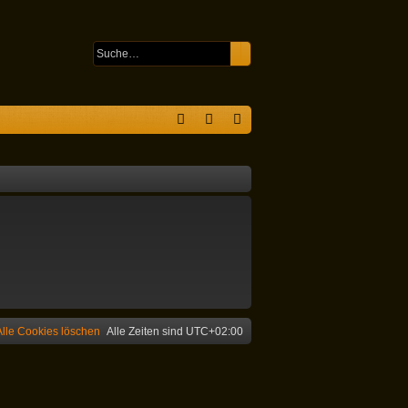
Suche
Erweiterte Suche
S
F
n
eg
A
m
ist
Q
el
rie
de
re
n
n
Alle Cookies löschen
Alle Zeiten sind
UTC+02:00