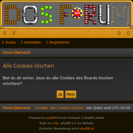
ch
Suche
or
Anmelden
Registrieren
n
eg
ne
en
m
ist
Foren-Übersicht
S
u
llz
el
rie
Alle Cookies löschen
c
ug
de
re
h
Bist du dir sicher, dass du alle Cookies des Boards löschen
riff
n
n
e
möchtest?
Foren-Übersicht
Kontakt
Alle Cookies löschen
Alle Zeiten sind
UTC+02:00
Powered by
phpBB
® Forum Software © phpBB Limited
Style von
Arty
- phpBB 3.3 von MrGaby
Deutsche Übersetzung durch
phpBB.de