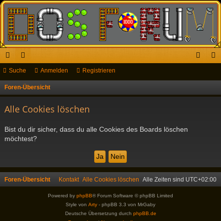
ch
Suche
or
Anmelden
Registrieren
n
eg
ne
en
m
ist
Foren-Übersicht
S
u
llz
el
rie
Alle Cookies löschen
c
ug
de
re
h
Bist du dir sicher, dass du alle Cookies des Boards löschen
riff
n
n
e
möchtest?
Foren-Übersicht
Kontakt
Alle Cookies löschen
Alle Zeiten sind
UTC+02:00
Powered by
phpBB
® Forum Software © phpBB Limited
Style von
Arty
- phpBB 3.3 von MrGaby
Deutsche Übersetzung durch
phpBB.de