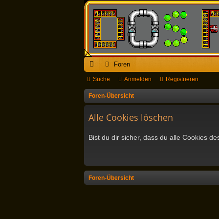
Foren
ch
Suche
Anmelden
Registrieren
ne
Foren-Übersicht
llz
Alle Cookies löschen
ug
Bist du dir sicher, dass du alle Cookies 
riff
Foren-Übersicht