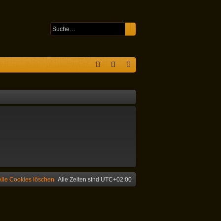
Suche
Erweiterte Suche
S
F
n
eg
A
m
ist
Q
el
rie
de
re
n
n
Alle Cookies löschen
Alle Zeiten sind
UTC+02:00