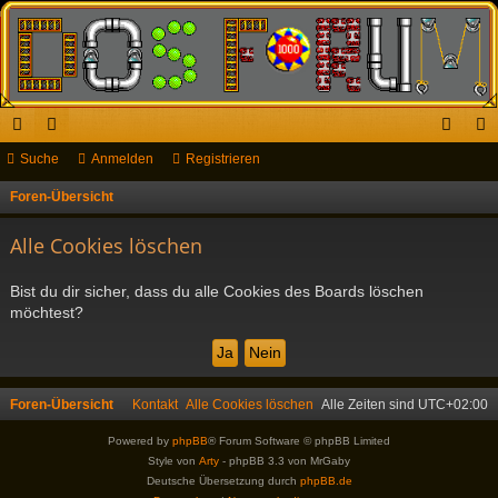
ch
Suche
or
Anmelden
Registrieren
n
eg
ne
en
m
ist
Foren-Übersicht
S
u
llz
el
rie
Alle Cookies löschen
c
ug
de
re
h
Bist du dir sicher, dass du alle Cookies des Boards löschen
riff
n
n
e
möchtest?
Foren-Übersicht
Kontakt
Alle Cookies löschen
Alle Zeiten sind
UTC+02:00
Powered by
phpBB
® Forum Software © phpBB Limited
Style von
Arty
- phpBB 3.3 von MrGaby
Deutsche Übersetzung durch
phpBB.de