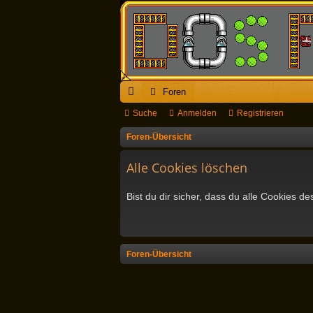
Foren
ch
Suche
Anmelden
Registrieren
ne
Foren-Übersicht
llz
Alle Cookies löschen
ug
Bist du dir sicher, dass du alle Cookies 
riff
Foren-Übersicht