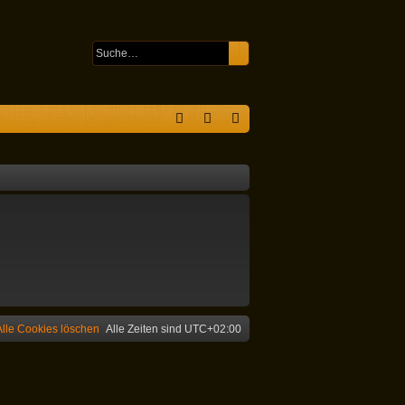
Suche
Erweiterte Suche
S
F
n
eg
A
m
ist
Q
el
rie
de
re
n
n
Alle Cookies löschen
Alle Zeiten sind
UTC+02:00