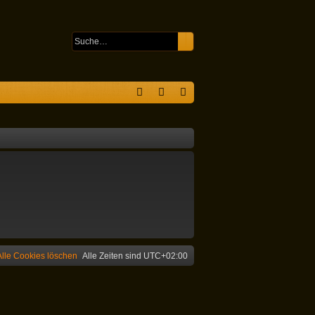
Suche
Erweiterte Suche
S
F
n
eg
A
m
ist
Q
el
rie
de
re
n
n
Alle Cookies löschen
Alle Zeiten sind
UTC+02:00