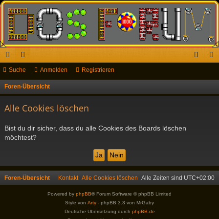
ch
Suche
or
Anmelden
Registrieren
n
eg
ne
en
m
ist
Foren-Übersicht
S
u
llz
el
rie
Alle Cookies löschen
c
ug
de
re
h
Bist du dir sicher, dass du alle Cookies des Boards löschen
riff
n
n
e
möchtest?
Foren-Übersicht
Kontakt
Alle Cookies löschen
Alle Zeiten sind
UTC+02:00
Powered by
phpBB
® Forum Software © phpBB Limited
Style von
Arty
- phpBB 3.3 von MrGaby
Deutsche Übersetzung durch
phpBB.de