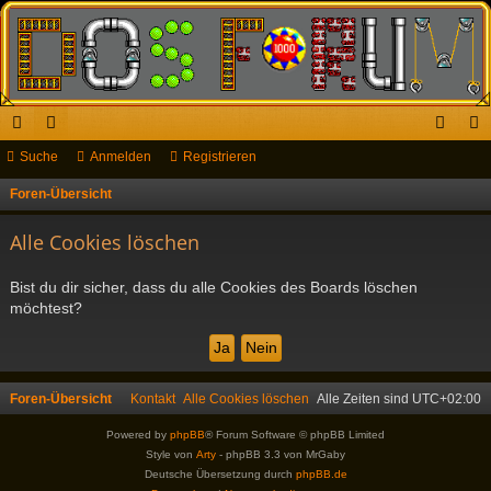
ch
Suche
or
Anmelden
Registrieren
n
eg
ne
en
m
ist
Foren-Übersicht
S
u
llz
el
rie
Alle Cookies löschen
c
ug
de
re
h
Bist du dir sicher, dass du alle Cookies des Boards löschen
riff
n
n
e
möchtest?
Foren-Übersicht
Kontakt
Alle Cookies löschen
Alle Zeiten sind
UTC+02:00
Powered by
phpBB
® Forum Software © phpBB Limited
Style von
Arty
- phpBB 3.3 von MrGaby
Deutsche Übersetzung durch
phpBB.de