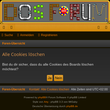
ch
Suche
or
Anmelden
Registrieren
n
eg
ne
en
m
ist
Foren-Übersicht
S
u
llz
el
rie
Alle Cookies löschen
c
ug
de
re
h
Bist du dir sicher, dass du alle Cookies des Boards löschen
riff
n
n
e
möchtest?
Foren-Übersicht
Kontakt
Alle Cookies löschen
Alle Zeiten sind
UTC+02:00
Powered by
phpBB
® Forum Software © phpBB Limited
Style von
Arty
- phpBB 3.3 von MrGaby
Deutsche Übersetzung durch
phpBB.de