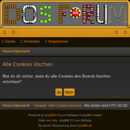
ch
Suche
or
Anmelden
Registrieren
n
eg
ne
en
m
ist
Foren-Übersicht
S
u
llz
el
rie
Alle Cookies löschen
c
ug
de
re
h
Bist du dir sicher, dass du alle Cookies des Boards löschen
riff
n
n
e
möchtest?
Foren-Übersicht
Kontakt
Alle Cookies löschen
Alle Zeiten sind
UTC+02:00
Powered by
phpBB
® Forum Software © phpBB Limited
Style von
Arty
- phpBB 3.3 von MrGaby
Deutsche Übersetzung durch
phpBB.de