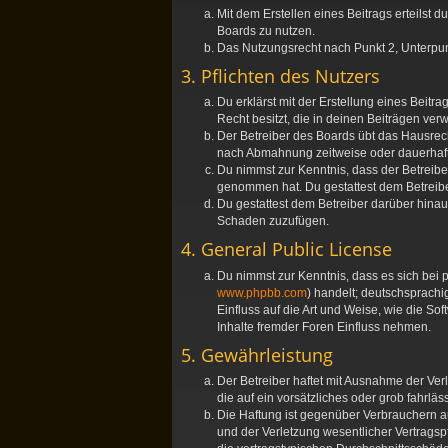
Mit dem Erstellen eines Beitrags erteilst
Boards zu nutzen.
Das Nutzungsrecht nach Punkt 2, Unterpu
3. Pflichten des Nutzers
Du erklärst mit der Erstellung eines Beitr
Recht besitzt, die in deinen Beiträgen ve
Der Betreiber des Boards übt das Hausrec
nach Abmahnung zeitweise oder dauerhaft 
Du nimmst zur Kenntnis, dass der Betreiber 
genommen hat. Du gestattest dem Betreiber
Du gestattest dem Betreiber darüber hinau
Schaden zuzufügen.
4. General Public License
Du nimmst zur Kenntnis, dass es sich bei 
www.phpbb.com
) handelt; deutschsprach
Einfluss auf die Art und Weise, wie die S
Inhalte fremder Foren Einfluss nehmen.
5. Gewährleistung
Der Betreiber haftet mit Ausnahme der Ver
die auf ein vorsätzliches oder grob fahrl
Die Haftung ist gegenüber Verbrauchern a
und der Verletzung wesentlicher Vertragsp