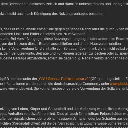
 du dem Betreiber ein einfaches, zeitlich und räumlich unbeschränktes und unentgel
nkt a bleibt auch nach Kündigung des Nutzungsvertrages bestehen.
ags, dass er keine Inhalte enthält, die gegen geltendes Recht oder die guten Sitten
rwendeten Links und Bilder zu setzen bzw. zu verwenden.
ht aus. Bei Verstößen gegen diese Nutzungsbedingungen oder anderer im Board ver
von der Nutzung dieses Boards ausschließen und dir ein Hausverbot erteilen.
keine Verantwortung für die Inhalte von Beiträgen übernimmt, die er nicht selbst ers
, dein Benutzerkonto, Beiträge und Funktionen jederzeit zu löschen oder zu sperr
s, deine Beiträge abzuändern, sofern sie gegen o. g. Regeln verstoßen oder geeign
phpBB um eine unter der „
GNU General Public License v2
“ (GPL) bereitgestellten
ige Informationen werden durch die deutschsprachige Community unter
www.phpbb
oftware verwendet wird. Sie können insbesondere die Verwendung der Software für
letzung von Leben, Körper und Gesundheit und der Verletzung wesentlicher Vertrags
ässiges Verhalten zurückzuführen sind. Dies gilt auch für mittelbare Folgeschäden
ußer bei vorsätzlichem oder grob fahrlässigem Verhalten oder bei Schäden aus d
flichten (Kardinalpflichten) auf die bei Vertragsschluss typischerweise vorherse