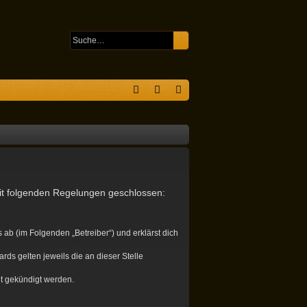
Suche
Erweiterte Suche
S
F
n
eg
A
m
ist
Q
el
rie
de
re
mit folgenden Regelungen geschlossen:
n
n
ab (im Folgenden „Betreiber“) und erklärst dich
rds gelten jeweils die an dieser Stelle
it gekündigt werden.