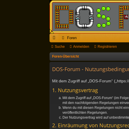
Foren
ch
Suche
Anmelden
Registrieren
ne
Foren-Übersicht
llz
DOS-Forum - Nutzungsbedingu
ug
Mit dem Zugriff auf „DOS-Forum“ („https:
riff
1. Nutzungsvertrag
Mit dem Zugriff auf „DOS-Forum“ (im Folge
mit den nachfolgenden Regelungen einve
Wenn du mit diesen Regelungen nicht einver
veröffentlichten Regelungen.
Der Nutzungsvertrag wird auf unbestimmte 
2. Einräumung von Nutzungsre