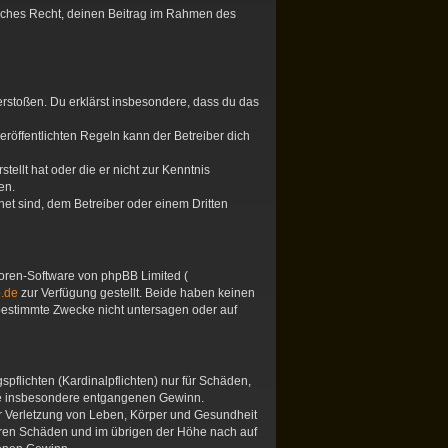
tliches Recht, deinen Beitrag im Rahmen des
 verstoßen. Du erklärst insbesondere, dass du das
öffentlichten Regeln kann der Betreiber dich
tellt hat oder die er nicht zur Kenntnis
en.
et sind, dem Betreiber oder einem Dritten
 Foren-Software von phpBB Limited (
.de
zur Verfügung gestellt. Beide haben keinen
 bestimmte Zwecke nicht untersagen oder auf
pflichten (Kardinalpflichten) nur für Schäden,
 wie insbesondere entgangenen Gewinn.
er Verletzung von Leben, Körper und Gesundheit
hbaren Schäden und im übrigen der Höhe nach auf