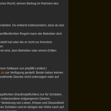
tliches Recht, deinen Beitrag im Rahmen des
 verstoßen. Du erklärst insbesondere, dass du das
öffentlichten Regeln kann der Betreiber dich
tellt hat oder die er nicht zur Kenntnis
en.
et sind, dem Betreiber oder einem Dritten
 Foren-Software von phpBB Limited (
.de
zur Verfügung gestellt. Beide haben keinen
 bestimmte Zwecke nicht untersagen oder auf
pflichten (Kardinalpflichten) nur für Schäden,
 wie insbesondere entgangenen Gewinn.
er Verletzung von Leben, Körper und Gesundheit
hbaren Schäden und im übrigen der Höhe nach auf