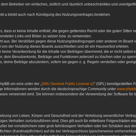
 du dem Betreiber ein einfaches, zeitlich und räumlich unbeschränktes und unentgel
nkt a bleibt auch nach Kündigung des Nutzungsvertrages bestehen.
ags, dass er keine Inhalte enthält, die gegen geltendes Recht oder die guten Sitten
rwendeten Links und Bilder zu setzen bzw. zu verwenden.
ht aus. Bei Verstößen gegen diese Nutzungsbedingungen oder anderer im Board ver
von der Nutzung dieses Boards ausschließen und dir ein Hausverbot erteilen.
keine Verantwortung für die Inhalte von Beiträgen übernimmt, die er nicht selbst ers
, dein Benutzerkonto, Beiträge und Funktionen jederzeit zu löschen oder zu sperr
s, deine Beiträge abzuändern, sofern sie gegen o. g. Regeln verstoßen oder geeign
phpBB um eine unter der „
GNU General Public License v2
“ (GPL) bereitgestellten
ige Informationen werden durch die deutschsprachige Community unter
www.phpbb
oftware verwendet wird. Sie können insbesondere die Verwendung der Software für
letzung von Leben, Körper und Gesundheit und der Verletzung wesentlicher Vertrags
ässiges Verhalten zurückzuführen sind. Dies gilt auch für mittelbare Folgeschäden
ußer bei vorsätzlichem oder grob fahrlässigem Verhalten oder bei Schäden aus d
flichten (Kardinalpflichten) auf die bei Vertragsschluss typischerweise vorherse