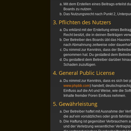
Mit dem Erstellen eines Beitrags erteilst
Boards zu nutzen.
Das Nutzungsrecht nach Punkt 2, Unterpu
3. Pflichten des Nutzers
Du erklärst mit der Erstellung eines Beitr
Recht besitzt, die in deinen Beiträgen ve
Der Betreiber des Boards übt das Hausrec
nach Abmahnung zeitweise oder dauerhaft 
Du nimmst zur Kenntnis, dass der Betreiber 
genommen hat. Du gestattest dem Betreiber
Du gestattest dem Betreiber darüber hinau
Schaden zuzufügen.
4. General Public License
Du nimmst zur Kenntnis, dass es sich bei 
www.phpbb.com
) handelt; deutschsprach
Einfluss auf die Art und Weise, wie die S
Inhalte fremder Foren Einfluss nehmen.
5. Gewährleistung
Der Betreiber haftet mit Ausnahme der Ver
die auf ein vorsätzliches oder grob fahrl
Die Haftung ist gegenüber Verbrauchern a
und der Verletzung wesentlicher Vertragsp