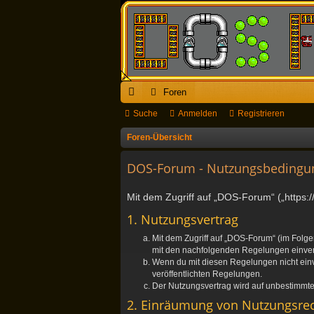
Foren
ch
Suche
Anmelden
Registrieren
ne
Foren-Übersicht
llz
DOS-Forum - Nutzungsbedingu
ug
Mit dem Zugriff auf „DOS-Forum“ („https:
riff
1. Nutzungsvertrag
Mit dem Zugriff auf „DOS-Forum“ (im Folge
mit den nachfolgenden Regelungen einve
Wenn du mit diesen Regelungen nicht einver
veröffentlichten Regelungen.
Der Nutzungsvertrag wird auf unbestimmte 
2. Einräumung von Nutzungsre