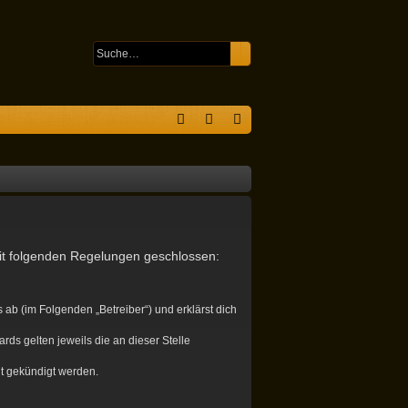
Suche
Erweiterte Suche
S
F
n
eg
A
m
ist
Q
el
rie
de
re
mit folgenden Regelungen geschlossen:
n
n
ab (im Folgenden „Betreiber“) und erklärst dich
rds gelten jeweils die an dieser Stelle
it gekündigt werden.