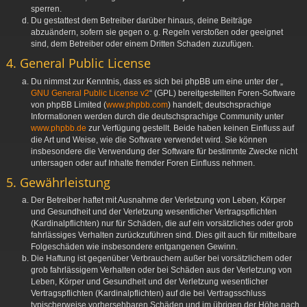
sperren.
Du gestattest dem Betreiber darüber hinaus, deine Beiträge
abzuändern, sofern sie gegen o. g. Regeln verstoßen oder geeignet
sind, dem Betreiber oder einem Dritten Schaden zuzufügen.
4. General Public License
Du nimmst zur Kenntnis, dass es sich bei phpBB um eine unter der „
GNU General Public License v2
“ (GPL) bereitgestellten Foren-Software
von phpBB Limited (
www.phpbb.com
) handelt; deutschsprachige
Informationen werden durch die deutschsprachige Community unter
www.phpbb.de
zur Verfügung gestellt. Beide haben keinen Einfluss auf
die Art und Weise, wie die Software verwendet wird. Sie können
insbesondere die Verwendung der Software für bestimmte Zwecke nicht
untersagen oder auf Inhalte fremder Foren Einfluss nehmen.
5. Gewährleistung
Der Betreiber haftet mit Ausnahme der Verletzung von Leben, Körper
und Gesundheit und der Verletzung wesentlicher Vertragspflichten
(Kardinalpflichten) nur für Schäden, die auf ein vorsätzliches oder grob
fahrlässiges Verhalten zurückzuführen sind. Dies gilt auch für mittelbare
Folgeschäden wie insbesondere entgangenen Gewinn.
Die Haftung ist gegenüber Verbrauchern außer bei vorsätzlichem oder
grob fahrlässigem Verhalten oder bei Schäden aus der Verletzung von
Leben, Körper und Gesundheit und der Verletzung wesentlicher
Vertragspflichten (Kardinalpflichten) auf die bei Vertragsschluss
typischerweise vorhersehbaren Schäden und im übrigen der Höhe nach