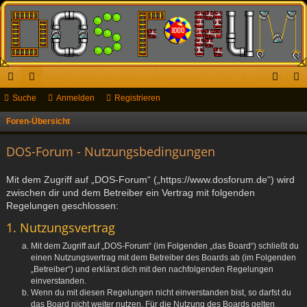
ch
Suche
or
Anmelden
Registrieren
n
eg
ne
en
m
ist
Foren-Übersicht
S
u
llz
el
rie
DOS-Forum - Nutzungsbedingungen
c
ug
de
re
h
Mit dem Zugriff auf „DOS-Forum“ („https://www.dosforum.de“) wird
riff
n
n
e
zwischen dir und dem Betreiber ein Vertrag mit folgenden
Regelungen geschlossen:
1. Nutzungsvertrag
Mit dem Zugriff auf „DOS-Forum“ (im Folgenden „das Board“) schließt du
einen Nutzungsvertrag mit dem Betreiber des Boards ab (im Folgenden
„Betreiber“) und erklärst dich mit den nachfolgenden Regelungen
einverstanden.
Wenn du mit diesen Regelungen nicht einverstanden bist, so darfst du
das Board nicht weiter nutzen. Für die Nutzung des Boards gelten