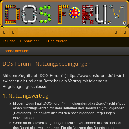
ch
Suche
or
Anmelden
Registrieren
n
eg
ne
en
m
ist
Foren-Übersicht
S
u
llz
el
rie
DOS-Forum - Nutzungsbedingungen
c
ug
de
re
h
Mit dem Zugriff auf „DOS-Forum“ („https://www.dosforum.de“) wird
riff
n
n
e
zwischen dir und dem Betreiber ein Vertrag mit folgenden
Regelungen geschlossen:
1. Nutzungsvertrag
Mit dem Zugriff auf „DOS-Forum“ (im Folgenden „das Board“) schließt du
einen Nutzungsvertrag mit dem Betreiber des Boards ab (im Folgenden
„Betreiber“) und erklärst dich mit den nachfolgenden Regelungen
einverstanden.
Wenn du mit diesen Regelungen nicht einverstanden bist, so darfst du
das Board nicht weiter nutzen. Für die Nutzung des Boards gelten