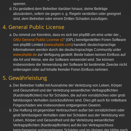
sperren.
Du gestattest dem Betreiber darüber hinaus, deine Beiträge
abzuändern, sofern sie gegen o. g. Regeln verstoßen oder geeignet
sind, dem Betreiber oder einem Dritten Schaden zuzufügen.
4. General Public License
Du nimmst zur Kenntnis, dass es sich bei phpBB um eine unter der „
GNU General Public License v2
“ (GPL) bereitgestellten Foren-Software
von phpBB Limited (
www.phpbb.com
) handelt; deutschsprachige
Informationen werden durch die deutschsprachige Community unter
www.phpbb.de
zur Verfügung gestellt. Beide haben keinen Einfluss auf
die Art und Weise, wie die Software verwendet wird. Sie können
insbesondere die Verwendung der Software für bestimmte Zwecke nicht
untersagen oder auf Inhalte fremder Foren Einfluss nehmen.
5. Gewährleistung
Der Betreiber haftet mit Ausnahme der Verletzung von Leben, Körper
und Gesundheit und der Verletzung wesentlicher Vertragspflichten
(Kardinalpflichten) nur für Schäden, die auf ein vorsätzliches oder grob
fahrlässiges Verhalten zurückzuführen sind. Dies gilt auch für mittelbare
Folgeschäden wie insbesondere entgangenen Gewinn.
Die Haftung ist gegenüber Verbrauchern außer bei vorsätzlichem oder
grob fahrlässigem Verhalten oder bei Schäden aus der Verletzung von
Leben, Körper und Gesundheit und der Verletzung wesentlicher
Vertragspflichten (Kardinalpflichten) auf die bei Vertragsschluss
typischerweise vorhersehbaren Schäden und im übrigen der Höhe nach