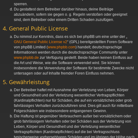
sperren.
Du gestattest dem Betreiber darüber hinaus, deine Beiträge
abzuändern, sofern sie gegen o. g. Regeln verstoßen oder geeignet
sind, dem Betreiber oder einem Dritten Schaden zuzufügen.
4. General Public License
Du nimmst zur Kenntnis, dass es sich bei phpBB um eine unter der „
GNU General Public License v2
“ (GPL) bereitgestellten Foren-Software
von phpBB Limited (
www.phpbb.com
) handelt; deutschsprachige
Informationen werden durch die deutschsprachige Community unter
www.phpbb.de
zur Verfügung gestellt. Beide haben keinen Einfluss auf
die Art und Weise, wie die Software verwendet wird. Sie können
insbesondere die Verwendung der Software für bestimmte Zwecke nicht
untersagen oder auf Inhalte fremder Foren Einfluss nehmen.
5. Gewährleistung
Der Betreiber haftet mit Ausnahme der Verletzung von Leben, Körper
und Gesundheit und der Verletzung wesentlicher Vertragspflichten
(Kardinalpflichten) nur für Schäden, die auf ein vorsätzliches oder grob
fahrlässiges Verhalten zurückzuführen sind. Dies gilt auch für mittelbare
Folgeschäden wie insbesondere entgangenen Gewinn.
Die Haftung ist gegenüber Verbrauchern außer bei vorsätzlichem oder
grob fahrlässigem Verhalten oder bei Schäden aus der Verletzung von
Leben, Körper und Gesundheit und der Verletzung wesentlicher
Vertragspflichten (Kardinalpflichten) auf die bei Vertragsschluss
typischerweise vorhersehbaren Schäden und im übrigen der Höhe nach