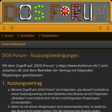
ch
Suche
or
Anmelden
Registrieren
n
eg
ne
en
m
ist
Foren-Übersicht
S
u
llz
el
rie
DOS-Forum - Nutzungsbedingungen
c
ug
de
re
h
Mit dem Zugriff auf „DOS-Forum“ („https://www.dosforum.de“) wird
riff
n
n
e
zwischen dir und dem Betreiber ein Vertrag mit folgenden
Regelungen geschlossen:
1. Nutzungsvertrag
Mit dem Zugriff auf „DOS-Forum“ (im Folgenden „das Board“) schließt du
einen Nutzungsvertrag mit dem Betreiber des Boards ab (im Folgenden
„Betreiber“) und erklärst dich mit den nachfolgenden Regelungen
einverstanden.
Wenn du mit diesen Regelungen nicht einverstanden bist, so darfst du
das Board nicht weiter nutzen. Für die Nutzung des Boards gelten