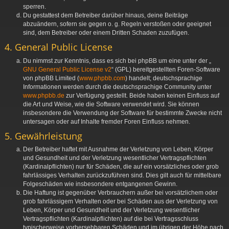
sperren.
Du gestattest dem Betreiber darüber hinaus, deine Beiträge
abzuändern, sofern sie gegen o. g. Regeln verstoßen oder geeignet
sind, dem Betreiber oder einem Dritten Schaden zuzufügen.
4. General Public License
Du nimmst zur Kenntnis, dass es sich bei phpBB um eine unter der „
GNU General Public License v2
“ (GPL) bereitgestellten Foren-Software
von phpBB Limited (
www.phpbb.com
) handelt; deutschsprachige
Informationen werden durch die deutschsprachige Community unter
www.phpbb.de
zur Verfügung gestellt. Beide haben keinen Einfluss auf
die Art und Weise, wie die Software verwendet wird. Sie können
insbesondere die Verwendung der Software für bestimmte Zwecke nicht
untersagen oder auf Inhalte fremder Foren Einfluss nehmen.
5. Gewährleistung
Der Betreiber haftet mit Ausnahme der Verletzung von Leben, Körper
und Gesundheit und der Verletzung wesentlicher Vertragspflichten
(Kardinalpflichten) nur für Schäden, die auf ein vorsätzliches oder grob
fahrlässiges Verhalten zurückzuführen sind. Dies gilt auch für mittelbare
Folgeschäden wie insbesondere entgangenen Gewinn.
Die Haftung ist gegenüber Verbrauchern außer bei vorsätzlichem oder
grob fahrlässigem Verhalten oder bei Schäden aus der Verletzung von
Leben, Körper und Gesundheit und der Verletzung wesentlicher
Vertragspflichten (Kardinalpflichten) auf die bei Vertragsschluss
typischerweise vorhersehbaren Schäden und im übrigen der Höhe nach