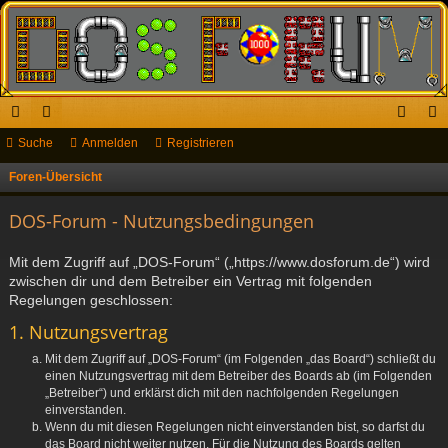
ch
Suche
or
Anmelden
Registrieren
n
eg
ne
en
m
ist
Foren-Übersicht
S
u
llz
el
rie
DOS-Forum - Nutzungsbedingungen
c
ug
de
re
h
Mit dem Zugriff auf „DOS-Forum“ („https://www.dosforum.de“) wird
riff
n
n
e
zwischen dir und dem Betreiber ein Vertrag mit folgenden
Regelungen geschlossen:
1. Nutzungsvertrag
Mit dem Zugriff auf „DOS-Forum“ (im Folgenden „das Board“) schließt du
einen Nutzungsvertrag mit dem Betreiber des Boards ab (im Folgenden
„Betreiber“) und erklärst dich mit den nachfolgenden Regelungen
einverstanden.
Wenn du mit diesen Regelungen nicht einverstanden bist, so darfst du
das Board nicht weiter nutzen. Für die Nutzung des Boards gelten