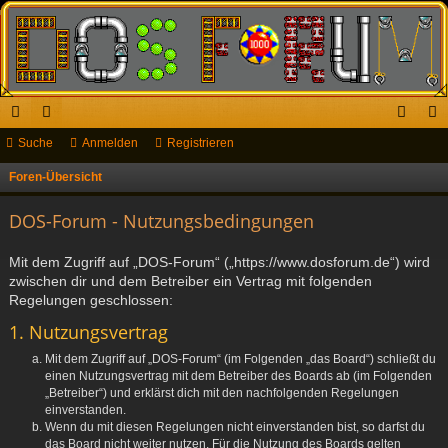
ch
Suche
or
Anmelden
Registrieren
n
eg
ne
en
m
ist
Foren-Übersicht
S
u
llz
el
rie
DOS-Forum - Nutzungsbedingungen
c
ug
de
re
h
Mit dem Zugriff auf „DOS-Forum“ („https://www.dosforum.de“) wird
riff
n
n
e
zwischen dir und dem Betreiber ein Vertrag mit folgenden
Regelungen geschlossen:
1. Nutzungsvertrag
Mit dem Zugriff auf „DOS-Forum“ (im Folgenden „das Board“) schließt du
einen Nutzungsvertrag mit dem Betreiber des Boards ab (im Folgenden
„Betreiber“) und erklärst dich mit den nachfolgenden Regelungen
einverstanden.
Wenn du mit diesen Regelungen nicht einverstanden bist, so darfst du
das Board nicht weiter nutzen. Für die Nutzung des Boards gelten