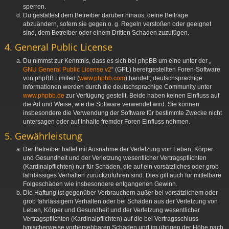
sperren.
Du gestattest dem Betreiber darüber hinaus, deine Beiträge
abzuändern, sofern sie gegen o. g. Regeln verstoßen oder geeignet
sind, dem Betreiber oder einem Dritten Schaden zuzufügen.
4. General Public License
Du nimmst zur Kenntnis, dass es sich bei phpBB um eine unter der „
GNU General Public License v2
“ (GPL) bereitgestellten Foren-Software
von phpBB Limited (
www.phpbb.com
) handelt; deutschsprachige
Informationen werden durch die deutschsprachige Community unter
www.phpbb.de
zur Verfügung gestellt. Beide haben keinen Einfluss auf
die Art und Weise, wie die Software verwendet wird. Sie können
insbesondere die Verwendung der Software für bestimmte Zwecke nicht
untersagen oder auf Inhalte fremder Foren Einfluss nehmen.
5. Gewährleistung
Der Betreiber haftet mit Ausnahme der Verletzung von Leben, Körper
und Gesundheit und der Verletzung wesentlicher Vertragspflichten
(Kardinalpflichten) nur für Schäden, die auf ein vorsätzliches oder grob
fahrlässiges Verhalten zurückzuführen sind. Dies gilt auch für mittelbare
Folgeschäden wie insbesondere entgangenen Gewinn.
Die Haftung ist gegenüber Verbrauchern außer bei vorsätzlichem oder
grob fahrlässigem Verhalten oder bei Schäden aus der Verletzung von
Leben, Körper und Gesundheit und der Verletzung wesentlicher
Vertragspflichten (Kardinalpflichten) auf die bei Vertragsschluss
typischerweise vorhersehbaren Schäden und im übrigen der Höhe nach