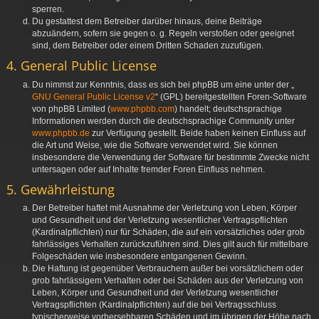
sperren.
Du gestattest dem Betreiber darüber hinaus, deine Beiträge
abzuändern, sofern sie gegen o. g. Regeln verstoßen oder geeignet
sind, dem Betreiber oder einem Dritten Schaden zuzufügen.
4. General Public License
Du nimmst zur Kenntnis, dass es sich bei phpBB um eine unter der „
GNU General Public License v2
“ (GPL) bereitgestellten Foren-Software
von phpBB Limited (
www.phpbb.com
) handelt; deutschsprachige
Informationen werden durch die deutschsprachige Community unter
www.phpbb.de
zur Verfügung gestellt. Beide haben keinen Einfluss auf
die Art und Weise, wie die Software verwendet wird. Sie können
insbesondere die Verwendung der Software für bestimmte Zwecke nicht
untersagen oder auf Inhalte fremder Foren Einfluss nehmen.
5. Gewährleistung
Der Betreiber haftet mit Ausnahme der Verletzung von Leben, Körper
und Gesundheit und der Verletzung wesentlicher Vertragspflichten
(Kardinalpflichten) nur für Schäden, die auf ein vorsätzliches oder grob
fahrlässiges Verhalten zurückzuführen sind. Dies gilt auch für mittelbare
Folgeschäden wie insbesondere entgangenen Gewinn.
Die Haftung ist gegenüber Verbrauchern außer bei vorsätzlichem oder
grob fahrlässigem Verhalten oder bei Schäden aus der Verletzung von
Leben, Körper und Gesundheit und der Verletzung wesentlicher
Vertragspflichten (Kardinalpflichten) auf die bei Vertragsschluss
typischerweise vorhersehbaren Schäden und im übrigen der Höhe nach