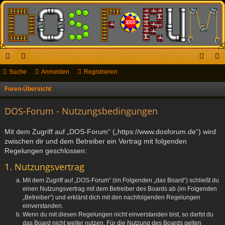
ch
Suche
or
Anmelden
Registrieren
n
eg
ne
en
m
ist
Foren-Übersicht
S
u
llz
el
rie
DOS-Forum - Nutzungsbedingungen
c
ug
de
re
h
Mit dem Zugriff auf „DOS-Forum“ („https://www.dosforum.de“) wird
riff
n
n
e
zwischen dir und dem Betreiber ein Vertrag mit folgenden
Regelungen geschlossen:
1. Nutzungsvertrag
Mit dem Zugriff auf „DOS-Forum“ (im Folgenden „das Board“) schließt du
einen Nutzungsvertrag mit dem Betreiber des Boards ab (im Folgenden
„Betreiber“) und erklärst dich mit den nachfolgenden Regelungen
einverstanden.
Wenn du mit diesen Regelungen nicht einverstanden bist, so darfst du
das Board nicht weiter nutzen. Für die Nutzung des Boards gelten